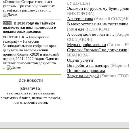
«Освоение Севера: тысяча лет
БУШУЕВА)
успеха». Три сотни уникальных
Экзамен по русскому будет дли
артефактов расскажут свои…
ВИКТОРОВА)
Альтернатива
(Андрей СОЛДАК
В мокроступах да на топталище
В 2020 году на Таймыре
13:05
планируется рост налоговых и
Гимн еде
(Юлия КОХ)
неналоговых доходов
А сосед мой не платит…
(Андре
#НОРИЛЬСК. «Таймырский
СОЛДАКОВ)
телеграф» – На сессии
Меры профилактики
(Татьяна 
Законодательного собрания края
Стрелки “взрыва” не допустили
депутаты во втором чтении
ИВАНОВА)
приняли бюджет-2020 и плановый
период 2021–2022 годов. Один из
Оцени услуги
главных приоритетов документа –
Вот ребята на пленэре
(Марина
…
По новым правилам
Зовут на сагудай
(Евгения СТО
Все новости
[stream=16]
в потоке отсутствуют показы
рекламных блоков, назначьте показы,
или отключите поток