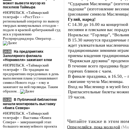
может вывезти мусор из
“Сударыня Масленица” (изгото
поселков Таймыра
ладошке” (изготовление весенн
#НОРИЛЬСК. «Таймырский
(рисование символа Масленицы)
телеграф» – «РостТех» –
Гуляй, народ!
региональный оператор по вывозу
С 14.30 до 16.00 на концертно
твердых коммунальных отходов –
песнями и плясками вас порад
подало в краевой арбитражный суд
иск к управлению
Норильска: “Горлица”, “Вольни
Росприроднадзора. Оператор…
В 15.30 начнутся праздничные 
ждет увлекательная масленичн
традиционными зимними играми
На предприятиях
14:05
приемы владения традиционным
Заполярного филиала
«Норникеля» зажигают елки
“Варяжская дружина” продемон
#НОРИЛЬСК. «Таймырский
В течение всего праздника буде
телеграф» – По традиции на
горячих блинов с чаем.
предприятиях-передовиках в день
В финале праздника, в 16.50, 
выполнения плана устанавливают
сжигание чучела Масленицы.
символ Нового года – елку и
Вход на Масленицу в музей бес
зажигают на ней гирлянды. Таким
образом…
Пригласительные билеты можно п
19 часов.
В Публичной библиотеке
13:25
начали монтировать выставку
«Книга Севера»
#НОРИЛЬСК. «Таймырский
телеграф» – Выставка «Книга
Читайте также в этом ном
Севера» – завершающий этап
Определяйся, пока молодой
(Ма
большого межмузейного проекта