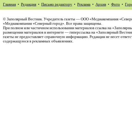
Главная
•
Редакция
•
Письмо редактору
•
Реклама
•
Архив
•
Фото
•
Гор
©
Заполярный Вестник
. Учредитель газеты — ООО «Медиакомпания «Северн
«Медиакомпания «Северный город». Все права защищены.
При полном или частичном использовании материалов ссылка на «Заполярны
размещении материалов в интернете — гиперссылка на «Заполярный Вестник
газеты не предоставляет справочную информацию. Редакция не несет ответ
содержащуюся в рекламных объявлениях.