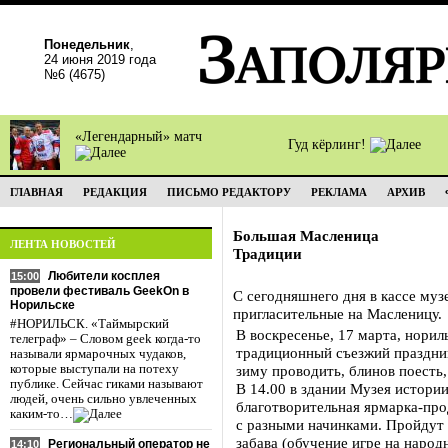
Понедельник
,
24 июня 2019 года
№6 (4675)
«Легендарный» матч
Гуд кёрлинг!
ГЛАВНАЯ
РЕДАКЦИЯ
ПИСЬМО РЕДАКТОРУ
РЕКЛАМА
АРХИВ
Большая Масленица
ЛЕНТА НОВОСТЕЙ
Традиции
Любители косплея
15:00
провели фестиваль GeekOn в
С сегодняшнего дня в кассе му
Норильске
пригласительные на Масленицу.
#НОРИЛЬСК. «Таймырский
В воскресенье, 17 марта, норил
телеграф» – Словом geek когда-то
традиционный съезжий праздник
называли ярмарочных чудаков,
которые выступали на потеху
зиму проводить, блинов поесть,
публике. Сейчас гиками называют
В 14.00 в здании Музея истори
людей, очень сильно увлеченных
благотворительная ярмарка-про
каким-то…
с разными начинками. Пройдут м
забава (обучение игре на наро
Региональный оператор не
14:10