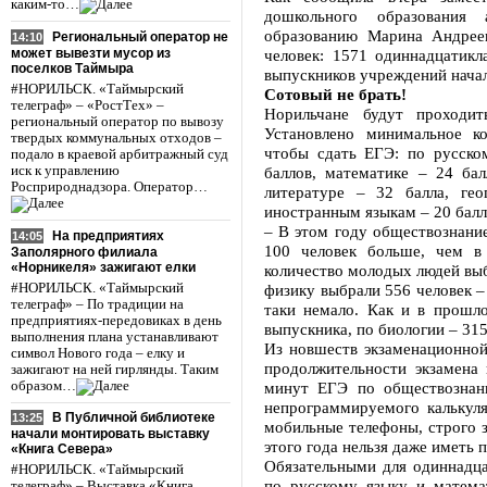
каким-то…
дошкольного образования
образованию Марина Андрее
Региональный оператор не
14:10
может вывезти мусор из
человек: 1571 одиннадцатикл
поселков Таймыра
выпускников учреждений начал
#НОРИЛЬСК. «Таймырский
Сотовый не брать!
телеграф» – «РостТех» –
Норильчане будут проходит
региональный оператор по вывозу
Установлено минимальное ко
твердых коммунальных отходов –
чтобы сдать ЕГЭ: по русско
подало в краевой арбитражный суд
иск к управлению
баллов, математике – 24 ба
Росприроднадзора. Оператор…
литературе – 32 балла, ге
иностранным языкам – 20 балл
– В этом году обществознание
На предприятиях
14:05
100 человек больше, чем в
Заполярного филиала
«Норникеля» зажигают елки
количество молодых людей выб
#НОРИЛЬСК. «Таймырский
физику выбрали 556 человек –
телеграф» – По традиции на
таки немало. Как и в прошл
предприятиях-передовиках в день
выпускника, по биологии – 315
выполнения плана устанавливают
Из новшеств экзаменационной
символ Нового года – елку и
продолжительности экзамена
зажигают на ней гирлянды. Таким
образом…
минут ЕГЭ по обществознан
непрограммируемого калькуля
В Публичной библиотеке
13:25
мобильные телефоны, строго з
начали монтировать выставку
этого года нельзя даже иметь п
«Книга Севера»
Обязательными для одиннадца
#НОРИЛЬСК. «Таймырский
по русскому языку и матема
телеграф» – Выставка «Книга