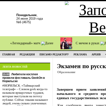
Понедельник
,
24 июня 2019 года
№6 (4675)
«Легендарный» матч
С мечом в руках
ГЛАВНАЯ
РЕДАКЦИЯ
ПИСЬМО РЕДАКТОРУ
РЕКЛАМА
АРХИВ
Экзамен по русск
ЛЕНТА НОВОСТЕЙ
Образование
Любители косплея
15:00
провели фестиваль GeekOn в
Норильске
#НОРИЛЬСК. «Таймырский
Завершен прием заявлени
телеграф» – Словом geek когда-то
называли ярмарочных чудаков,
начального и среднего пр
которые выступали на потеху
единых государственных экз
публике. Сейчас гиками называют
людей, очень сильно увлеченных
Как сообщила вчера замест