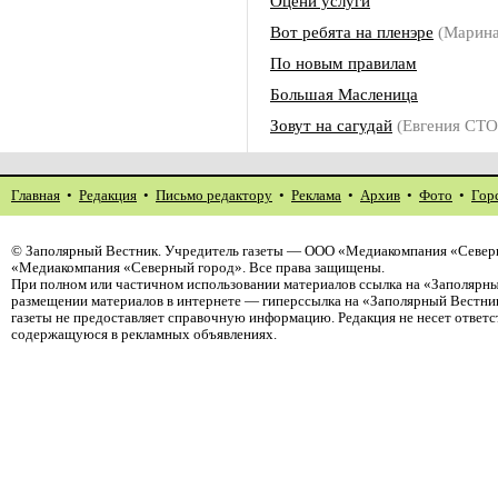
Оцени услуги
Вот ребята на пленэре
(Марин
По новым правилам
Большая Масленица
Зовут на сагудай
(Евгения СТ
Главная
•
Редакция
•
Письмо редактору
•
Реклама
•
Архив
•
Фото
•
Гор
©
Заполярный Вестник
. Учредитель газеты — ООО «Медиакомпания «Северн
«Медиакомпания «Северный город». Все права защищены.
При полном или частичном использовании материалов ссылка на «Заполярны
размещении материалов в интернете — гиперссылка на «Заполярный Вестник
газеты не предоставляет справочную информацию. Редакция не несет ответ
содержащуюся в рекламных объявлениях.