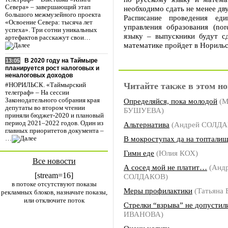
Севера» – завершающий этап
необходимо сдать не менее дву
большого межмузейного проекта
Расписание проведения ед
«Освоение Севера: тысяча лет
управления образования (no
успеха». Три сотни уникальных
языку – выпускники будут с
артефактов расскажут свои…
математике пройдет в Норильс
В 2020 году на Таймыре
13:05
планируется рост налоговых и
неналоговых доходов
Читайте также в этом но
#НОРИЛЬСК. «Таймырский
телеграф» – На сессии
Определяйся, пока молодой
(М
Законодательного собрания края
депутаты во втором чтении
БУШУЕВА)
приняли бюджет-2020 и плановый
период 2021–2022 годов. Один из
Альтернатива
(Андрей СОЛДА
главных приоритетов документа –
В мокроступах да на топтали
…
Гимн еде
(Юлия КОХ)
Все новости
А сосед мой не платит…
(Анд
[stream=16]
СОЛДАКОВ)
в потоке отсутствуют показы
Меры профилактики
(Татьяна
рекламных блоков, назначьте показы,
или отключите поток
Стрелки “взрыва” не допустил
ИВАНОВА)