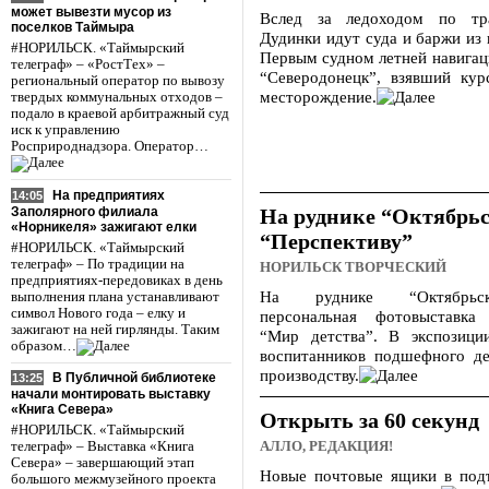
может вывезти мусор из
Вслед за ледоходом по тр
поселков Таймыра
Дудинки идут суда и баржи из 
#НОРИЛЬСК. «Таймырский
Первым судном летней навигац
телеграф» – «РостТех» –
“Северодонецк”, взявший кур
региональный оператор по вывозу
месторождение.
твердых коммунальных отходов –
подало в краевой арбитражный суд
иск к управлению
Росприроднадзора. Оператор…
На предприятиях
14:05
Заполярного филиала
На руднике “Октябрь
«Норникеля» зажигают елки
“Перспективу”
#НОРИЛЬСК. «Таймырский
телеграф» – По традиции на
НОРИЛЬСК ТВОРЧЕСКИЙ
предприятиях-передовиках в день
На руднике “Октябрьск
выполнения плана устанавливают
символ Нового года – елку и
персональная фотовыставк
зажигают на ней гирлянды. Таким
“Мир детства”. В экспозици
образом…
воспитанников подшефного де
производству.
В Публичной библиотеке
13:25
начали монтировать выставку
«Книга Севера»
Открыть за 60 секунд
#НОРИЛЬСК. «Таймырский
АЛЛО, РЕДАКЦИЯ!
телеграф» – Выставка «Книга
Севера» – завершающий этап
Новые почтовые ящики в под
большого межмузейного проекта