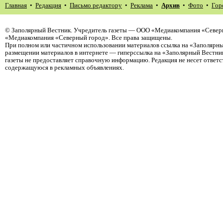
Главная
•
Редакция
•
Письмо редактору
•
Реклама
•
Архив
•
Фото
•
Гор
©
Заполярный Вестник
. Учредитель газеты — ООО «Медиакомпания «Северн
«Медиакомпания «Северный город». Все права защищены.
При полном или частичном использовании материалов ссылка на «Заполярны
размещении материалов в интернете — гиперссылка на «Заполярный Вестник
газеты не предоставляет справочную информацию. Редакция не несет ответ
содержащуюся в рекламных объявлениях.