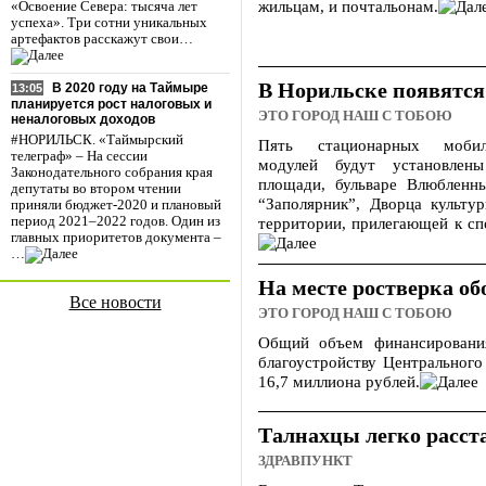
жильцам, и почтальонам.
«Освоение Севера: тысяча лет
успеха». Три сотни уникальных
артефактов расскажут свои…
В Норильске появятся
В 2020 году на Таймыре
13:05
планируется рост налоговых и
ЭТО ГОРОД НАШ С ТОБОЮ
неналоговых доходов
#НОРИЛЬСК. «Таймырский
Пять стационарных мобил
телеграф» – На сессии
модулей будут установлен
Законодательного собрания края
площади, бульваре Влюбленны
депутаты во втором чтении
“Заполярник”, Дворца культу
приняли бюджет-2020 и плановый
территории, прилегающей к сп
период 2021–2022 годов. Один из
главных приоритетов документа –
…
На месте ростверка о
Все новости
ЭТО ГОРОД НАШ С ТОБОЮ
Общий объем финансировани
благоустройству Центрального
16,7 миллиона рублей.
Талнахцы легко расст
ЗДРАВПУНКТ