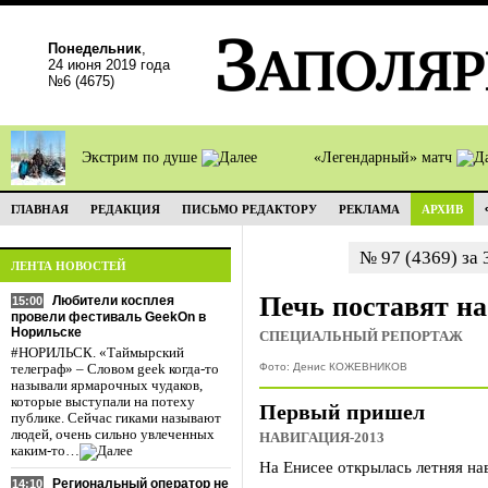
Понедельник
,
24 июня 2019 года
№6 (4675)
Экстрим по душе
«Легендарный» матч
ГЛАВНАЯ
РЕДАКЦИЯ
ПИСЬМО РЕДАКТОРУ
РЕКЛАМА
АРХИВ
№ 97 (4369) за
ЛЕНТА НОВОСТЕЙ
Печь поставят н
Любители косплея
15:00
провели фестиваль GeekOn в
Норильске
СПЕЦИАЛЬНЫЙ РЕПОРТАЖ
#НОРИЛЬСК. «Таймырский
Фото: Денис КОЖЕВНИКОВ
телеграф» – Словом geek когда-то
называли ярмарочных чудаков,
которые выступали на потеху
Первый пришел
публике. Сейчас гиками называют
людей, очень сильно увлеченных
НАВИГАЦИЯ-2013
каким-то…
На Енисее открылась летняя на
Региональный оператор не
14:10