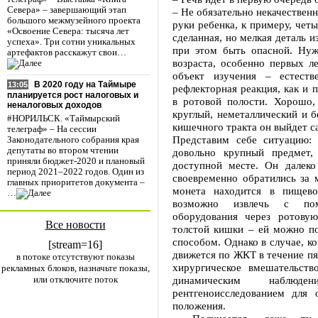
Севера» – завершающий этап
– Не обязательно некачественн
большого межмузейного проекта
руки ребенка, к примеру, чет
«Освоение Севера: тысяча лет
сделанная, но мелкая деталь 
успеха». Три сотни уникальных
при этом быть опасной. Нуж
артефактов расскажут свои…
возраста, особенно первых л
объект изучения – естеств
В 2020 году на Таймыре
13:05
рефлекторная реакция, как и 
планируется рост налоговых и
в ротовой полости. Хорошо,
неналоговых доходов
круглый, неметаллический и б
#НОРИЛЬСК. «Таймырский
кишечного тракта он выйдет с
телеграф» – На сессии
Представим себе ситуацию: 
Законодательного собрания края
депутаты во втором чтении
довольно крупный предмет,
приняли бюджет-2020 и плановый
доступной месте. Он далеко
период 2021–2022 годов. Один из
своевременно обратились за
главных приоритетов документа –
монета находится в пищево
…
возможно извлечь с помо
оборудования через ротову
Все новости
толстой кишки – ей можно п
способом. Однако в случае, ко
[stream=16]
движется по ЖКТ в течение пя
в потоке отсутствуют показы
хирургическое вмешательств
рекламных блоков, назначьте показы,
или отключите поток
динамическим наблюд
рентгеноисследованием для 
положения.