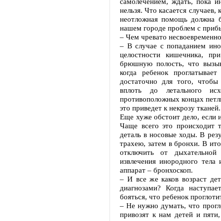
самолечением, ждать, пока и
нельзя. Что касается случаев,
неотложная помощь должна б
нашем городе проблем с прибы
– Чем чревато несвоевременно
– В случае с попаданием ин
целостности кишечника, пр
брюшную полость, что вызыв
когда ребенок проглатывае
достаточно для того, чтобы
вплоть до летального ис
противоположных концах петли
это приведет к некрозу тканей
Еще хуже обстоит дело, если 
Чаще всего это происходит 
деталь в носовые ходы. В рез
трахею, затем в бронхи. В ит
отключить от дыхательной
извлечения инородного тела 
аппарат – бронхоскоп.
– И все же каков возраст де
диагнозами? Когда наступа
бояться, что ребенок проглоти
– Не нужно думать, что прог
привозят к нам детей и пяти,