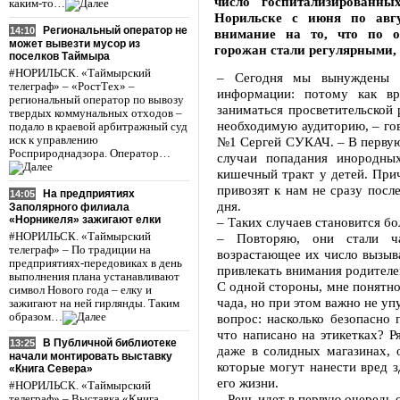
число госпитализированн
каким-то…
Норильске с июня по авгу
Региональный оператор не
14:10
внимание на то, что по 
может вывезти мусор из
горожан стали регулярными, 
поселков Таймыра
#НОРИЛЬСК. «Таймырский
– Сегодня мы вынуждены п
телеграф» – «РостТех» –
информации: потому как вр
региональный оператор по вывозу
заниматься просветительской 
твердых коммунальных отходов –
необходимую аудиторию, – го
подало в краевой арбитражный суд
иск к управлению
№1 Сергей СУКАЧ. – В первую
Росприроднадзора. Оператор…
случаи попадания инородны
кишечный тракт у детей. При
привозят к нам не сразу посл
На предприятиях
14:05
дня.
Заполярного филиала
«Норникеля» зажигают елки
– Таких случаев становится б
#НОРИЛЬСК. «Таймырский
– Повторяю, они стали ч
телеграф» – По традиции на
возрастающее их число вызыва
предприятиях-передовиках в день
привлекать внимания родител
выполнения плана устанавливают
С одной стороны, мне понятно
символ Нового года – елку и
чада, но при этом важно не уп
зажигают на ней гирлянды. Таким
образом…
вопрос: насколько безопасно 
что написано на этикетках? Р
В Публичной библиотеке
13:25
даже в солидных магазинах, 
начали монтировать выставку
которые могут нанести вред з
«Книга Севера»
его жизни.
#НОРИЛЬСК. «Таймырский
– Речь идет в первую очередь
телеграф» – Выставка «Книга