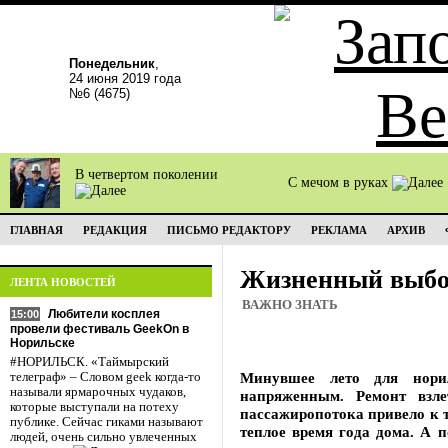
Понедельник
,
24 июня 2019 года
№6 (4675)
В четвертом поколении
С мечом в руках
ГЛАВНАЯ
РЕДАКЦИЯ
ПИСЬМО РЕДАКТОРУ
РЕКЛАМА
АРХИВ
Жизненный выб
ЛЕНТА НОВОСТЕЙ
ВАЖНО ЗНАТЬ
Любители косплея
15:00
провели фестиваль GeekOn в
Норильске
#НОРИЛЬСК. «Таймырский
Минувшее лето для нори
телеграф» – Словом geek когда-то
называли ярмарочных чудаков,
напряженным. Ремонт взле
которые выступали на потеху
пассажиропотока привело к 
публике. Сейчас гиками называют
теплое время года дома. А 
людей, очень сильно увлеченных