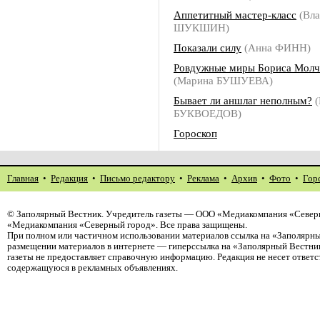
Аппетитный мастер-класс
(Вла
ШУКШИН)
Показали силу
(Анна ФИНН)
Ровдужные миры Бориса Молч
(Марина БУШУЕВА)
Бывает ли аншлаг неполным?
(
БУКВОЕДОВ)
Гороскоп
Главная
•
Редакция
•
Письмо редактору
•
Реклама
•
Архив
•
Фото
•
Гор
©
Заполярный Вестник
. Учредитель газеты — ООО «Медиакомпания «Северн
«Медиакомпания «Северный город». Все права защищены.
При полном или частичном использовании материалов ссылка на «Заполярны
размещении материалов в интернете — гиперссылка на «Заполярный Вестник
газеты не предоставляет справочную информацию. Редакция не несет ответ
содержащуюся в рекламных объявлениях.