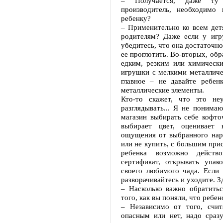
– Получается, даже ту 
производитель, необходимо
ребенку?
– Применительно ко всем дет
родителям? Даже если у игр
убедитесь, что она достаточн
ее проглотить. Во-вторых, обр
едким, резким или химически
игрушки с мелкими металличе
главное – не давайте ребе
металлические элементы.
Кто-то скажет, что это не
разглядывать... Я не понима
магазин выбирать себе кофто
выбирает цвет, оценивает 
ощущения от выбранного нар
или не купить, с большим при
ребенка возможно действ
сертификат, открывать упако
своего любимого чада. Если 
разворачивайтесь и уходите. З
– Насколько важно обратить
того, как вы поняли, что ребе
– Независимо от того, счи
опасным или нет, надо сраз