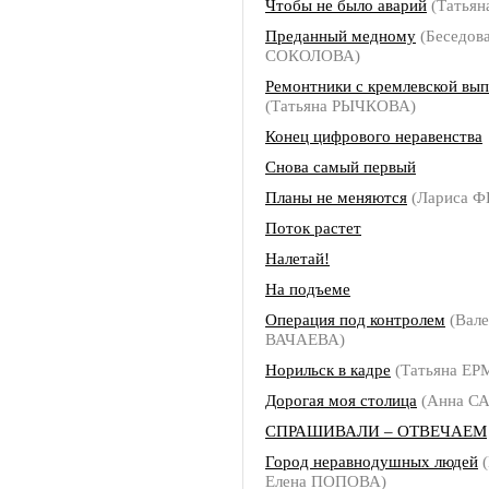
Чтобы не было аварий
(Татья
Преданный медному
(Беседова
СОКОЛОВА)
Ремонтники с кремлевской вы
(Татьяна РЫЧКОВА)
Конец цифрового неравенства
Снова самый первый
Планы не меняются
(Лариса 
Поток растет
Налетай!
На подъеме
Операция под контролем
(Вале
ВАЧАЕВА)
Норильск в кадре
(Татьяна Е
Дорогая моя столица
(Анна С
СПРАШИВАЛИ – ОТВЕЧАЕМ
Город неравнодушных людей
(
Елена ПОПОВА)