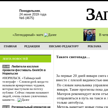
Понедельник
,
24 июня 2019 года
№6 (4675)
«Легендарный» матч
В чет
ГЛАВНАЯ
РЕДАКЦИЯ
ПИСЬМО РЕДАКТОРУ
РЕКЛАМА
Такого снегопада…
ЛЕНТА НОВОСТЕЙ
Любители косплея
15:00
провели фестиваль GeekOn в
Норильске
За первые 20 дней января снега
#НОРИЛЬСК. «Таймырский
вместе с плохой видимостью вне
телеграф» – Словом geek когда-то
По словам начальника управлен
называли ярмарочных чудаков,
которые выступали на потеху
января. Такие прогнозы пока д
публике. Сейчас гиками называют
Магеров рекомендует всем отъ
людей, очень сильно увлеченных
отправляться в путь на такси и
каким-то…
только автобусы.
Метель наметает новые горы сне
Региональный оператор не
14:10