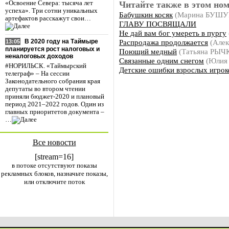
Читайте также в этом ном
«Освоение Севера: тысяча лет
успеха». Три сотни уникальных
Бабушкин косяк
(Марина БУШУ
артефактов расскажут свои…
ГЛАВУ ПОСВЯЩАЛИ
Не дай вам бог умереть в пургу
Распродажа продолжается
(Але
В 2020 году на Таймыре
13:05
планируется рост налоговых и
Поющий медный
(Татьяна РЫЧ
неналоговых доходов
Связанные одним снегом
(Юлия
#НОРИЛЬСК. «Таймырский
Детские ошибки взрослых игрок
телеграф» – На сессии
Законодательного собрания края
депутаты во втором чтении
приняли бюджет-2020 и плановый
период 2021–2022 годов. Один из
главных приоритетов документа –
…
Все новости
[stream=16]
в потоке отсутствуют показы
рекламных блоков, назначьте показы,
или отключите поток