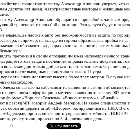
озяйству и градостроительству Александр Аношкин уверяет, что 
, чем десяток лет назад. Автотранспортные конторы и жилищные ком
ежиме.
Поэтому Александр Аношкин обращается с просьбой к частным пре
ющий транспорт, с просьбой о помощи. Эти услуги будут оплачены
93.
т владельцев частных авто без необходимости не ездить по городу
завчера, например, на выезде из города образовалась пробка из-з
пожелание: обозначить во дворах свои засыпанные снегом машины. 
 бульдозеры.
являть претензии к своим опоздавшим из-за несвоевременного тра
истрация готова выдать последним оправдательные документы, го
ти январские дни можно добраться только колоннами. Ограничено 
горняков после выходных расчистили только к 11 утра.
 переметы снега достигают высоты более трех метров. В случае н
ощью вездеходов.
облемы со связью на кабельном телевидении в эти дни объясняютс
 с получением информации о метеоусловиях по телефону 007 все в
три фирмы: «НорильскТелеком», «Енисейтелеком» и «Билайн».
ют в разряд ЧП, говорит Андрей Магеров. На языке специалистов э
 всех событий держит штаб «Шторм», базирующийся на НМЗ. В его
, «Надежды», производственного управления комбината, НПОПАТ и
ет круглосуточно, проводя по 3–4 совещания в день.
0