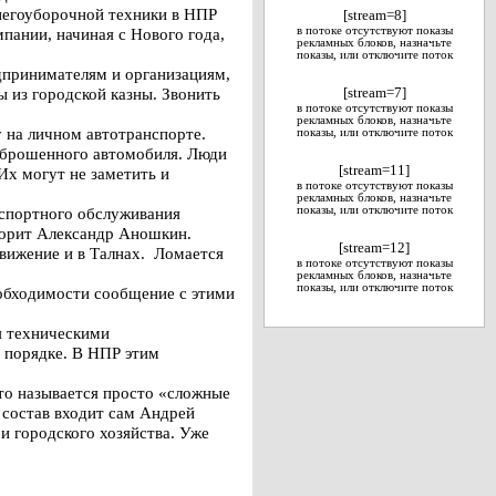
снегоуборочной техники в НПР
[stream=8]
пании, начиная с Нового года,
в потоке отсутствуют показы
рекламных блоков, назначьте
показы, или отключите поток
дпринимателям и организациям,
 из городской казны. Звонить
[stream=7]
в потоке отсутствуют показы
рекламных блоков, назначьте
 на личном автотранспорте.
показы, или отключите поток
а брошенного автомобиля. Люди
[stream=11]
Их могут не заметить и
в потоке отсутствуют показы
рекламных блоков, назначьте
нспортного обслуживания
показы, или отключите поток
ворит Александр Аношкин.
[stream=12]
движение и в Талнах. Ломается
в потоке отсутствуют показы
рекламных блоков, назначьте
показы, или отключите поток
еобходимости сообщение с этими
я техническими
 порядке. В НПР этим
то называется просто «сложные
 состав входит сам Андрей
 городского хозяйства. Уже