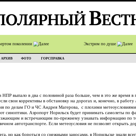
вертом поколении
Экстрим по душе
АРХИВ
ФОТО
ГОРСПРАВКА
 в НПР выпало в два с половиной раза больше, чем в это же время 
сли свои коррективы в обстановку на дорогах и, конечно, в работу 
ия по делам ГО и ЧС Андрея Магерова, с плохими метеоусловиями
ают синоптики. Аэропорт Норильск будет принимать самолеты по ф
езжающим и встречающим по-прежнему узнавать информацию по те
 личном автотранспорте. Если метеоусловия не позволят открыть до
га, но как бороться со снежными заносами, в Норильске знали всег