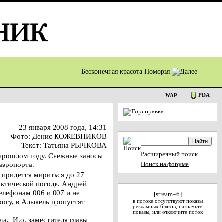
Бесконечная красота Поморья
PDA
WAP
23 января 2008 года, 14:31
Фото: Денис КОЖЕВНИКОВ
Текст: Татьяна РЫЧКОВА
Расширенный поиск
в прошлом году. Снежные заносы
аэропорта.
Поиск на форуме
 придется мириться до 27
актической погоде. Андрей
лефонам 006 и 007 и не
[stream=6]
рогу, в Алыкель пропустят
в потоке отсутствуют показы
рекламных блоков, назначьте
показы, или отключите поток
да. И.о. заместителя главы