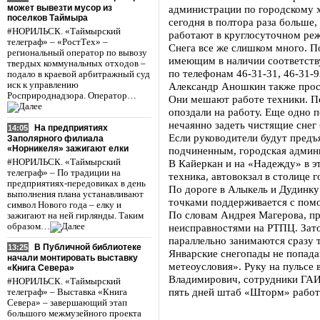
может вывезти мусор из
администрации по городскому х
поселков Таймыра
сегодня в полтора раза больше
#НОРИЛЬСК. «Таймырский
работают в круглосуточном р
телеграф» – «РостТех» –
Снега все же слишком много. 
региональный оператор по вывозу
имеющим в наличии соответству
твердых коммунальных отходов –
по телефонам 46-31-31, 46-31-
подало в краевой арбитражный суд
иск к управлению
Александр Аношкин также проси
Росприроднадзора. Оператор…
Они мешают работе техники. По
опоздали на работу. Еще одно 
нечаянно задеть чистящие снег
На предприятиях
14:05
Если руководители будут предъ
Заполярного филиала
«Норникеля» зажигают елки
подчиненным, городская админ
#НОРИЛЬСК. «Таймырский
В Кайеркан и на «Надежду» в э
телеграф» – По традиции на
техника, автовокзал в столице 
предприятиях-передовиках в день
По дороге в Алыкель и Дудинку
выполнения плана устанавливают
точками поддерживается с пом
символ Нового года – елку и
По словам Андрея Магерова, пр
зажигают на ней гирлянды. Таким
образом…
неисправностями на РТПЦ. Зато
параллельно занимаются сразу 
В Публичной библиотеке
13:25
Январские снегопады не попада
начали монтировать выставку
метеоусловия». Руку на пульсе
«Книга Севера»
Владимирович, сотрудники ГАИ
#НОРИЛЬСК. «Таймырский
пять дней штаб «Шторм» работа
телеграф» – Выставка «Книга
Севера» – завершающий этап
большого межмузейного проекта