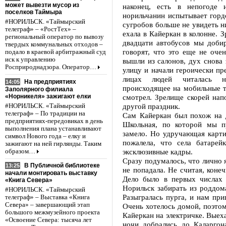
может вывезти мусор из
наконец, есть в непогоде 
поселков Таймыра
норильчанин испытывает гордо
#НОРИЛЬСК. «Таймырский
сугробов больше не увидеть н
телеграф» – «РостТех» –
ехала в Кайеркан в колонне. 
региональный оператор по вывозу
двадцати автобусов мы доби
твердых коммунальных отходов –
говорят, что это еще не очен
подало в краевой арбитражный суд
иск к управлению
вышли из салонов, дух снова 
Росприроднадзора. Оператор…
улицу и начали героически пр
лицах людей читалась н
На предприятиях
14:05
происходящее на мобильные те
Заполярного филиала
«Норникеля» зажигают елки
смотрел. Зрелище скорей нап
другой праздник.
#НОРИЛЬСК. «Таймырский
телеграф» – По традиции на
Сам Кайеркан был похож на 
предприятиях-передовиках в день
Школьная, по которой мы п
выполнения плана устанавливают
замело. Но удручающая картин
символ Нового года – елку и
пожалела, что села батарей
зажигают на ней гирлянды. Таким
эксклюзивные кадры.
образом…
Сразу подумалось, что лично 
В Публичной библиотеке
13:25
не попадала. Не считая, коне
начали монтировать выставку
Дело было в первых числах 
«Книга Севера»
Норильск забирать из роддо
#НОРИЛЬСК. «Таймырский
Разыгралась пурга, и нам при
телеграф» – Выставка «Книга
Севера» – завершающий этап
Очень хотелось домой, поэтом
большого межмузейного проекта
Кайеркан на электричке. Выеха
«Освоение Севера: тысяча лет
ночи добрались до Каларгона