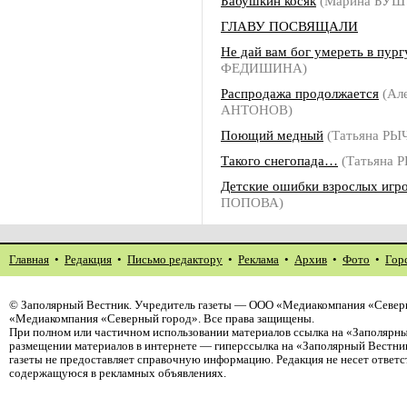
Бабушкин косяк
(Марина БУШ
ГЛАВУ ПОСВЯЩАЛИ
Не дай вам бог умереть в пург
ФЕДИШИНА)
Распродажа продолжается
(Ал
АНТОНОВ)
Поющий медный
(Татьяна РЫ
Такого снегопада…
(Татьяна 
Детские ошибки взрослых игр
ПОПОВА)
Главная
•
Редакция
•
Письмо редактору
•
Реклама
•
Архив
•
Фото
•
Гор
©
Заполярный Вестник
. Учредитель газеты — ООО «Медиакомпания «Северн
«Медиакомпания «Северный город». Все права защищены.
При полном или частичном использовании материалов ссылка на «Заполярны
размещении материалов в интернете — гиперссылка на «Заполярный Вестник
газеты не предоставляет справочную информацию. Редакция не несет ответ
содержащуюся в рекламных объявлениях.