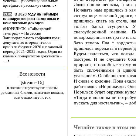
успеха». Три сотни уникальных
Люди пошли пешком, а мы с
артефактов расскажут свои…
Ночевать нам пришлось в кам
В 2020 году на Таймыре
13:05
сотруднице железной дороги, 
планируется рост налоговых и
пришлось спать на столе, н
неналоговых доходов
только банка сгущенки. 
#НОРИЛЬСК. «Таймырский
снегоуборочной машине. П
телеграф» – На сессии
новорожденная сестра не плак
Законодательного собрания края
Зато теперь Яна с гордость
депутаты во втором чтении
приняли бюджет-2020 и плановый
пришлось пережить в первые д
период 2021–2022 годов. Один из
Будем надеяться, что погода
главных приоритетов документа –
быстрее. И не слушайте бол
…
природы, и подобные этому в
быть сплоченными и цивили
Все новости
уважением. Особенно это касае
И снова о колонне. Пока ехал
[stream=16]
работников «Норникеля». Они 
в потоке отсутствуют показы
Норильск будет окружен купол
рекламных блоков, назначьте показы,
«Тогда и колонны не потребу
или отключите поток
пускать для ностальгии», – до
Читайте также в этом но