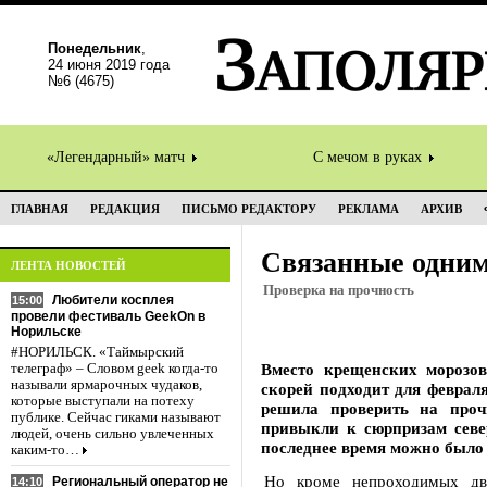
Понедельник
,
24 июня 2019 года
№6 (4675)
«Легендарный» матч
С мечом в руках
ГЛАВНАЯ
РЕДАКЦИЯ
ПИСЬМО РЕДАКТОРУ
РЕКЛАМА
АРХИВ
Связанные одним
ЛЕНТА НОВОСТЕЙ
Проверка на прочность
Любители косплея
15:00
провели фестиваль GeekOn в
Норильске
#НОРИЛЬСК. «Таймырский
Вместо крещенских морозо
телеграф» – Словом geek когда-то
называли ярмарочных чудаков,
скорей подходит для февраля
которые выступали на потеху
решила проверить на про
публике. Сейчас гиками называют
привыкли к сюрпризам север
людей, очень сильно увлеченных
последнее время можно было 
каким-то…
Но кроме непроходимых дво
Региональный оператор не
14:10