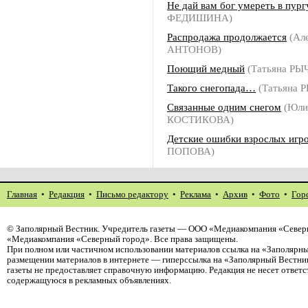
Не дай вам бог умереть в пург
ФЕДИШИНА)
Распродажа продолжается
(Ал
АНТОНОВ)
Поющий медный
(Татьяна РЫ
Такого снегопада…
(Татьяна 
Связанные одним снегом
(Юли
КОСТИКОВА)
Детские ошибки взрослых игр
ПОПОВА)
Главная
•
Редакция
•
Письмо редактору
•
Реклама
•
Архив
•
Фото
•
Гор
©
Заполярный Вестник
. Учредитель газеты — ООО «Медиакомпания «Северн
«Медиакомпания «Северный город». Все права защищены.
При полном или частичном использовании материалов ссылка на «Заполярны
размещении материалов в интернете — гиперссылка на «Заполярный Вестник
газеты не предоставляет справочную информацию. Редакция не несет ответ
содержащуюся в рекламных объявлениях.