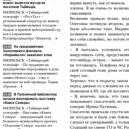
ящика вынуть, как услышала
может вывезти мусор из
поселков Таймыра
хлопок. Я не очень-то волнов
#НОРИЛЬСК. «Таймырский
сквозняком.
телеграф» – «РостТех» –
Волнение пришло позже, ког
региональный оператор по вывозу
Олеговна потянула вторую, д
твердых коммунальных отходов –
было абсолютно тихо. Видимо
подало в краевой арбитражный суд
хозяином и пошел заниматься
иск к управлению
Росприроднадзора. Оператор…
вел себя спокойно, но потом 
заплакал.
На предприятиях
14:05
– Я пыталась успокоить ег
Заполярного филиала
накручивать себя, представля
«Норникеля» зажигают елки
что-нибудь острое, – качает г
#НОРИЛЬСК. «Таймырский
не готовилась. Телефона под 
телеграф» – По традиции на
предприятиях-передовиках в день
свой сотовый тоже дома остав
выполнения плана устанавливают
через час.
символ Нового года – елку и
Хорошо, что в подъезд зашла
зажигают на ней гирлянды. Таким
перед дверью со слезами на г
образом…
позвонила в 09, где ей посове
В Публичной библиотеке
13:25
– Я, конечно, знала, что так
начали монтировать выставку
показывают спасателей, но пон
«Книга Севера»
говорит Ирина Пугачева.
#НОРИЛЬСК. «Таймырский
Спасатели приехали спустя не
телеграф» – Выставка «Книга
не поседела и была уже близк
Севера» – завершающий этап
большого межмузейного проекта
слушал ее увещеваний, а тольк
«Освоение Севера: тысяча лет
Старший по смене ГО и ЧС Ром