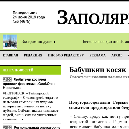
Понедельник
,
24 июня 2019 года
№6 (4675)
Экстрим по душе
Бесконечная красота Пом
ГЛАВНАЯ
РЕДАКЦИЯ
ПИСЬМО РЕДАКТОРУ
РЕКЛАМА
АРХИВ
Бабушкин косяк
ЛЕНТА НОВОСТЕЙ
Спасатели вызволили малыша из 
Любители косплея
15:00
провели фестиваль GeekOn в
Норильске
#НОРИЛЬСК. «Таймырский
телеграф» – Словом geek когда-то
Полуторагодовалый Герман
называли ярмарочных чудаков,
которые выступали на потеху
спасатели предотвратили бед
публике. Сейчас гиками называют
людей, очень сильно увлеченных
– Слышу, вроде как почту при
каким-то…
открытой оставила. Герма
вспоминает бабушка мальчика 
Региональный оператор не
14:10