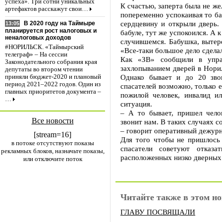
успеха». Три сотни уникальных
К счастью, заперта была не же
артефактов расскажут свои…
попеременно успокаивая то ба
сердцевину и открыли дверь.
В 2020 году на Таймыре
13:05
планируется рост налоговых и
бабуле, тут же успокоился. А
неналоговых доходов
случившемся. Бабушка, вытере
#НОРИЛЬСК. «Таймырский
«Все-таки большое дело сделал
телеграф» – На сессии
Как «ЗВ» сообщили в упр
Законодательного собрания края
захлопыванием дверей в Норил
депутаты во втором чтении
Однако бывает и до 20 звон
приняли бюджет-2020 и плановый
период 2021–2022 годов. Один из
спасателей возможно, только е
главных приоритетов документа –
пожилой человек, инвалид и
…
ситуация.
– А то бывает, пришел чело
Все новости
звонит нам. В таких случаях 
– говорит оперативный дежур
[stream=16]
Для того чтобы не пришлось 
в потоке отсутствуют показы
спасатели советуют отказа
рекламных блоков, назначьте показы,
расположенных низко дверных 
или отключите поток
Читайте также в этом но
ГЛАВУ ПОСВЯЩАЛИ