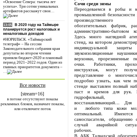
«Освоение Севера: тысяча лет
Сочи среди зимы
успеха». Три сотни уникальных
Переодеваемся в робы и к
артефактов расскажут свои…
промышленной безопасности 
производственного о
В 2020 году на Таймыре
обогатительных фабрик, ра
13:05
планируется рост налоговых и
административно-бытовом к
неналоговых доходов
Здесь много наглядной аги
#НОРИЛЬСК. «Таймырский
стенд, на котором демонстри
телеграф» – На сессии
индивидуальной защит
Законодательного собрания края
звукоизоляционные наушники
депутаты во втором чтении
приняли бюджет-2020 и плановый
верхонки, прорезиненные пе
период 2021–2022 годов. Один из
очки. Работники, прох
главных приоритетов документа –
инструктаж, могут получ
…
представление о многочи
подробно узнать, как чем по
Все новости
стенде выставлен полный н
паст и кремов для рук. 
[stream=16]
гидрофильный, гид
в потоке отсутствуют показы
восстанавливающий… Для 
рекламных блоков, назначьте показы,
и любого типа кожи мож
или отключите поток
оптимальный. Имеют
самоспасатели, обращению 
случай аварийной ситу
рабочих.
В АБК Талнахской обогатит