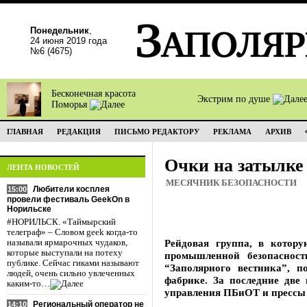
Понедельник
,
24 июня 2019 года
№6 (4675)
Бесконечная красота
Экстрим по душе
Поморья
ГЛАВНАЯ
РЕДАКЦИЯ
ПИСЬМО РЕДАКТОРУ
РЕКЛАМА
АРХИВ
Очки на затылке
ЛЕНТА НОВОСТЕЙ
МЕСЯЧНИК БЕЗОПАСНОСТИ
Любители косплея
15:00
провели фестиваль GeekOn в
Норильске
#НОРИЛЬСК. «Таймырский
телеграф» – Словом geek когда-то
Рейдовая группа, в котору
называли ярмарочных чудаков,
которые выступали на потеху
промышленной безопаснос
публике. Сейчас гиками называют
“Заполярного вестника”, п
людей, очень сильно увлеченных
фабрике. За последние две 
каким-то…
управления ПБиОТ и прессы 
Региональный оператор не
14:10