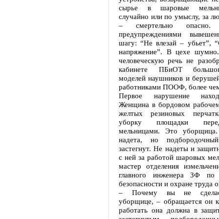
сырье в шаровые мельни
случайно или по умыслу, за л
– смертельно опасно.
предупреждениями вывеше
шагу: “Не влезай – убьет”, 
напряжение”. В цехе шумно
человеческую речь не разобр
кабинете ПБиОТ большог
моделей наушников и берушей
работниками ПООФ, более чем
Первое нарушение наход
Женщина в бордовом рабочем 
желтых резиновых перчатк
уборку площадки пер
мельницами. Это уборщица.
надета, но подбородочны
застегнут. Не надеты и защит
с ней за работой шаровых ме
мастер отделения измельчени
главного инженера ЗФ по
безопасности и охране труда о
– Почему вы не сделае
уборщице, – обращается он к
работать она должна в защи
застегнутым подбородочн