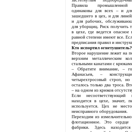
Правила промышленной 
одинаковы для всех – и для
зашедшего в цех, и для линей
и для рабочих, обслуживающ
для уборщиц. Риск получить т
в цехе, где ведется опасное 
равной степени имеют все. Ес
предписания правил и инструк
Кто испортил огнетушитель?
Второе нарушение лежит на по
верхним металлическим ко
стальными канатами с крюкам
– Обратите внимание, – го
Афанасьев, – конструк
четырехтросовый строп, но
осталось только два троса. В
– на одном из крюков отсутств
Если несоответствующий 
находится в цехе, значит, п
используется. Цех не мест
неисправного оборудования.
Переходим из измельчительно
флотационное. Это сердце 
фабрики. Здесь находится