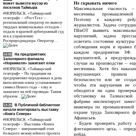
Не скрывать ничего
может вывезти мусор из
поселков Таймыра
Максимальная гласность 
#НОРИЛЬСК. «Таймырский
месячника промышленной 
телеграф» – «РостТех» –
Поэтому к каждому рейд
региональный оператор по вывозу
журналистов. Задача сотрудн
твердых коммунальных отходов –
ПБиОТ выявить максимальн
подало в краевой арбитражный суд
нарушений, задача пресс
иск к управлению
Росприроднадзора. Оператор…
осветить состояние культуры
соблюдения норм и правил б
каждом предприятии ЗФ. 
На предприятиях
14:05
нарушителей, а предупрежд
Заполярного филиала
случаи на производстве – ещ
«Норникеля» зажигают елки
месячника. Хотя без наказан
#НОРИЛЬСК. «Таймырский
телеграф» – По традиции на
нарушающих правила п
предприятиях-передовиках в день
безопасности или не созда
выполнения плана устанавливают
чтобы эти нарушения не со
символ Нового года – елку и
обходится ни одна проверк
зажигают на ней гирлянды. Таким
обстановку на Талнахской 
образом…
фабрике инспектирует замест
В Публичной библиотеке
13:25
инженера по промышленной 
начали монтировать выставку
охране труда Заполярного ф
«Книга Севера»
Афанасьев.
#НОРИЛЬСК. «Таймырский
– Будем проверять работу и
телеграф» – Выставка «Книга
флотационного цеха, – опред
Севера» – завершающий этап
большого межмузейного проекта
рейда.