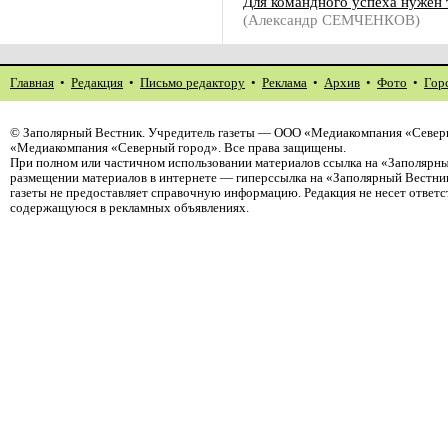
Для командного успеха нужен 
(Александр СЕМЧЕНКОВ)
Главная
•
Редакция
•
Письмо редактору
•
Реклама
•
Архив
•
Фото
•
Гор
©
Заполярный Вестник
. Учредитель газеты — ООО «Медиакомпания «Северн
«Медиакомпания «Северный город». Все права защищены.
При полном или частичном использовании материалов ссылка на «Заполярны
размещении материалов в интернете — гиперссылка на «Заполярный Вестник
газеты не предоставляет справочную информацию. Редакция не несет ответ
содержащуюся в рекламных объявлениях.