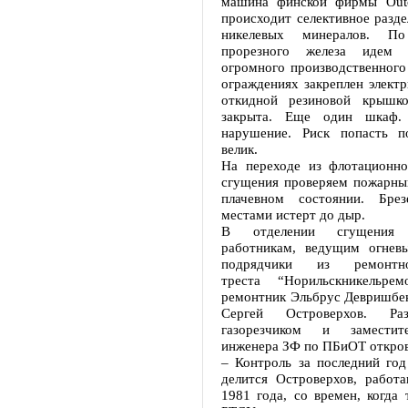
машина финской фирмы Out
происходит селективное разд
никелевых минералов. П
прорезного железа идем 
огромного производственного
ограждениях закреплен элект
откидной резиновой крышк
закрыта. Еще один шкаф.
нарушение. Риск попасть п
велик.
На переходе из флотационно
сгущения проверяем пожарный
плачевном состоянии. Брез
местами истерт до дыр.
В отделении сгущения
работникам, ведущим огнев
подрядчики из ремонтно-
треста “Норильскникельрем
ремонтник Эльбрус Девришбек
Сергей Островерхов. Ра
газорезчиком и заместит
инженера ЗФ по ПБиОТ откров
– Контроль за последний год
делится Островерхов, рабо
1981 года, со времен, когда 