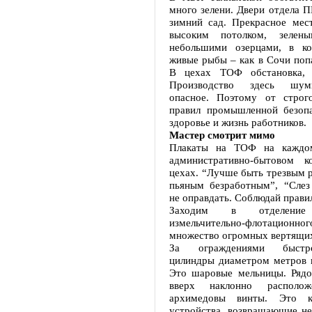
много зелени. Двери отдела 
зимний сад. Прекрасное мест
высоким потолком, зелены
небольшими озерцами, в ко
живые рыбы – как в Сочи поп
В цехах ТОФ обстановка, к
Производство здесь шумн
опасное. Поэтому от строг
правил промышленной безопа
здоровье и жизнь работников.
Мастер смотрит мимо
Плакаты на ТОФ на каждо
административно-бытовом к
цехах. “Лучше быть трезвым 
пьяным безработным”, “Слез
не оправдать. Соблюдай пра
Заходим в отделение 
измельчительно-флотационног
множество огромных вертящих
За ограждениями быстр
цилиндры диаметром метров в
Это шаровые мельницы. Рядо
вверх наклонно располож
архимедовы винты. Это кл
устройства, возвращающие не