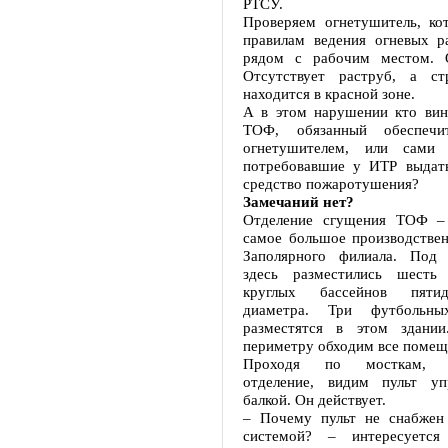
РТСУ.
Проверяем огнетушитель, кот
правилам ведения огневых ра
рядом с рабочим местом. О
Отсутствует раструб, а ст
находится в красной зоне.
А в этом нарушении кто вин
ТОФ, обязанный обеспечи
огнетушителем, или сами 
потребовавшие у ИТР выдат
средство пожаротушения?
Замечаний нет?
Отделение сгущения ТОФ – 
самое большое производстве
Заполярного филиала. Под
здесь разместились шесть 
круглых бассейнов пятиде
диаметра. Три футбольны
разместятся в этом здани
периметру обходим все поме
Проходя по мосткам, о
отделение, видим пульт уп
балкой. Он действует.
– Почему пульт не снабжен
системой? – интересуется