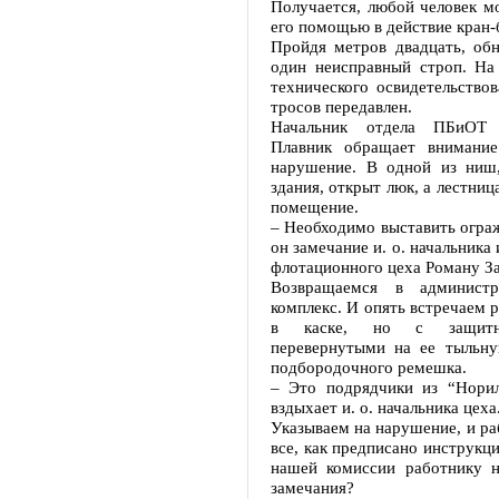
Получается, любой человек м
его помощью в действие кран-
Пройдя метров двадцать, об
один неисправный строп. На
технического освидетельствов
тросов передавлен.
Начальник отдела ПБиО
Плавник обращает внимани
нарушение. В одной из ниш
здания, открыт люк, а лестниц
помещение.
– Необходимо выставить ограж
он замечание и. о. начальника
флотационного цеха Роману З
Возвращаемся в администра
комплекс. И опять встречаем р
в каске, но с защитн
перевернутыми на ее тыльну
подбородочного ремешка.
– Это подрядчики из “Норил
вздыхает и. о. начальника цеха
Указываем на нарушение, и ра
все, как предписано инструкци
нашей комиссии работнику н
замечания?