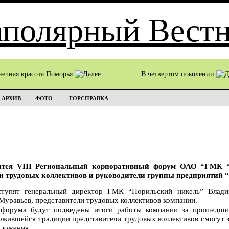
нечная красота Поморья
В четвертом поколении
АРХИВ
ФОТО
ГОРСПРАВКА
оится VIII Региональный корпоративный форум ОАО “ГМК 
ли трудовых коллективов и руководители группы предприятий
тупят генеральный директор ГМК “Норильский никель” Влади
Муравьев, представители трудовых коллективов компании.
о форума будут подведены итоги работы компании за прошедш
ожившейся традиции представители трудовых коллективов смогут 
дложения.