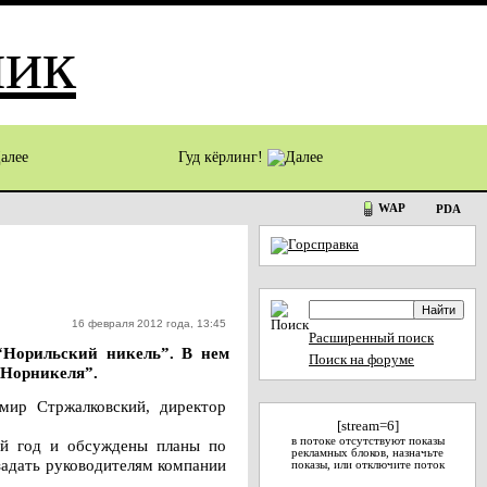
Гуд кёрлинг!
WAP
PDA
16 февраля 2012 года, 13:45
Расширенный поиск
“Норильский никель”. В нем
Поиск на форуме
 “Норникеля”.
мир Стржалковский, директор
[stream=6]
в потоке отсутствуют показы
ий год и обсуждены планы по
рекламных блоков, назначьте
задать руководителям компании
показы, или отключите поток