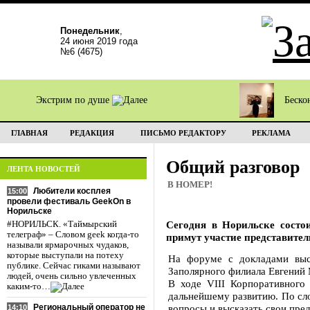
Понедельник
,
24 июня 2019 года
№6 (4675)
Экстрим по душе
Беско
ГЛАВНАЯ
РЕДАКЦИЯ
ПИСЬМО РЕДАКТОРУ
РЕКЛАМА
Общий разговор
ЛЕНТА НОВОСТЕЙ
В НОМЕР!
Любители косплея
15:00
провели фестиваль GeekOn в
Норильске
Сегодня в Норильске сост
#НОРИЛЬСК. «Таймырский
телеграф» – Словом geek когда-то
примут участие представите
называли ярмарочных чудаков,
которые выступали на потеху
На форуме с докладами выс
публике. Сейчас гиками называют
Заполярного филиала Евгений 
людей, очень сильно увлеченных
В ходе VIII Корпоративног
каким-то…
дальнейшему развитию. По сл
Региональный оператор не
вопросы и высказать свои пре
14:10