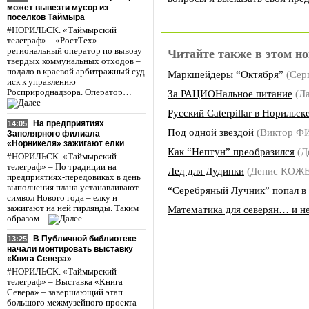
может вывезти мусор из
поселков Таймыра
#НОРИЛЬСК. «Таймырский
телеграф» – «РостТех» –
региональный оператор по вывозу
Читайте также в этом но
твердых коммунальных отходов –
подало в краевой арбитражный суд
Маркшейдеры “Октября”
(Сер
иск к управлению
Росприроднадзора. Оператор…
За РАЦИОНальное питание
(Л
Русский Caterpillar в Норильск
На предприятиях
14:05
Под одной звездой
(Виктор 
Заполярного филиала
«Норникеля» зажигают елки
Как “Нептун” преобразился
(Д
#НОРИЛЬСК. «Таймырский
телеграф» – По традиции на
Лед для Дудинки
(Денис КОЖ
предприятиях-передовиках в день
выполнения плана устанавливают
“Серебряный Лучник” попал в 
символ Нового года – елку и
зажигают на ней гирлянды. Таким
Математика для северян… и не
образом…
В Публичной библиотеке
13:25
начали монтировать выставку
«Книга Севера»
#НОРИЛЬСК. «Таймырский
телеграф» – Выставка «Книга
Севера» – завершающий этап
большого межмузейного проекта