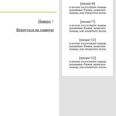
[stream=8]
в потоке отсутствуют показы
рекламных блоков, назначьте
показы, или отключите поток
Наверх
↑
[stream=7]
в потоке отсутствуют показы
рекламных блоков, назначьте
Вернуться на главную
показы, или отключите поток
[stream=11]
в потоке отсутствуют показы
рекламных блоков, назначьте
показы, или отключите поток
[stream=12]
в потоке отсутствуют показы
рекламных блоков, назначьте
показы, или отключите поток