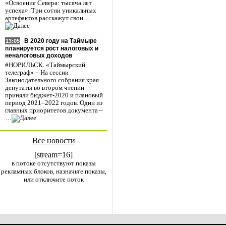
«Освоение Севера: тысяча лет
успеха». Три сотни уникальных
артефактов расскажут свои…
В 2020 году на Таймыре
13:05
планируется рост налоговых и
неналоговых доходов
#НОРИЛЬСК. «Таймырский
телеграф» – На сессии
Законодательного собрания края
депутаты во втором чтении
приняли бюджет-2020 и плановый
период 2021–2022 годов. Один из
главных приоритетов документа –
…
Все новости
[stream=16]
в потоке отсутствуют показы
рекламных блоков, назначьте показы,
или отключите поток