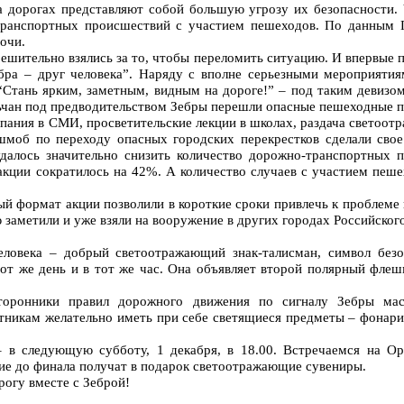
 дорогах представляют собой большую угрозу их безопасности. 
транспортных происшествий с участием пешеходов. По данным 
очи.
ешительно взялись за то, чтобы переломить ситуацию. И впервые 
бра – друг человека”. Наряду с вполне серьезными мероприяти
тань ярким, заметным, видным на дороге!” – под таким девизом 
ьчан под предводительством Зебры перешли опасные пешеходные п
ания в СМИ, просветительские лекции в школах, раздача светоот
моб по переходу опасных городских перекрестков сделали свое 
далось значительно снизить количество дорожно-транспортных 
кции сократилось на 42%. А количество случаев с участием пеше
й формат акции позволили в короткие сроки привлечь к проблеме
заметили и уже взяли на вооружение в других городах Российского
еловека – добрый светоотражающий знак-талисман, символ без
тот же день и в тот же час. Она объявляет второй полярный фле
торонники правил дорожного движения по сигналу Зебры мас
стникам желательно иметь при себе светящиеся предметы – фонар
 в следующую субботу, 1 декабря, в 18.00. Встречаемся на Ор
ие до финала получат в подарок светоотражающие сувениры.
огу вместе с Зеброй!