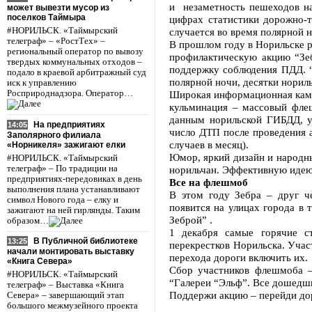
и незаметность пешеходов на
может вывезти мусор из
поселков Таймыра
цифрах статистики дорожно-
#НОРИЛЬСК. «Таймырский
случается во время полярной н
телеграф» – «РостТех» –
В прошлом году в Норильске р
региональный оператор по вывозу
профилактическую акцию “Зе
твердых коммунальных отходов –
поддержку соблюдения ПДД. “С
подало в краевой арбитражный суд
полярной ночи, десятки норил
иск к управлению
Росприроднадзора. Оператор…
Широкая информационная камп
кульминация – массовый флеш
данным норильской ГИБДД, у
На предприятиях
14:05
число ДТП после проведения а
Заполярного филиала
случаев в месяц).
«Норникеля» зажигают елки
Юмор, яркий дизайн и народны
#НОРИЛЬСК. «Таймырский
телеграф» – По традиции на
норильчан. Эффективную идею 
предприятиях-передовиках в день
Все на флешмоб
выполнения плана устанавливают
В этом году Зебра – друг ч
символ Нового года – елку и
появится на улицах города в 
зажигают на ней гирлянды. Таким
Зеброй” .
образом…
1 декабря самые горячие с
В Публичной библиотеке
13:25
перекрестков Норильска. Уча
начали монтировать выставку
перехода дороги включить их.
«Книга Севера»
Сбор участников флешмоба –
#НОРИЛЬСК. «Таймырский
“Галереи “Эльф”. Все дошедш
телеграф» – Выставка «Книга
Поддержи акцию – перейди дор
Севера» – завершающий этап
большого межмузейного проекта