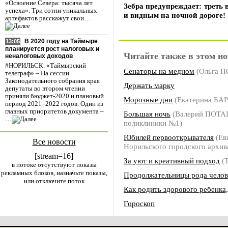
«Освоение Севера: тысяча лет
Зебра предупреждает: треть 
успеха». Три сотни уникальных
и видным на ночной дороге!
артефактов расскажут свои…
В 2020 году на Таймыре
13:05
планируется рост налоговых и
Читайте также в этом но
неналоговых доходов
#НОРИЛЬСК. «Таймырский
Сенаторы на медном
(Ольга 
телеграф» – На сессии
Законодательного собрания края
Держать марку
депутаты во втором чтении
приняли бюджет-2020 и плановый
Морозные дни
(Екатерина БА
период 2021–2022 годов. Один из
главных приоритетов документа –
Большая ночь
(Валерий ПОТАП
…
поликлиники №1)
Юбилей первооткрывателя
(Ев
Все новости
Норильского городского архив
[stream=16]
За уют и креативный подход
(
в потоке отсутствуют показы
рекламных блоков, назначьте показы,
Продолжательницы рода челов
или отключите поток
Как родить здорового ребенка,
Гороскоп