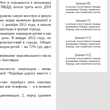
Что и отражается в печальных
[stream=8]
ГИБДД, почти треть всех ДТП
в потоке отсутствуют показы
рекламных блоков, назначьте
показы, или отключите поток
провели самую веселую и яркую
ями акция включала флешмоб в
[stream=7]
1 декабря 2011 года, в начале
в потоке отсутствуют показы
рекламных блоков, назначьте
ереходы в центре города.
показы, или отключите поток
ражающих маркеров детям и как
дело. В январе 2012 года, по
[stream=11]
в потоке отсутствуют показы
происшествий в городе. Общее
рекламных блоков, назначьте
ходов-детей – на 72% (до двух
показы, или отключите поток
 внимание максимального числа
[stream=12]
в потоке отсутствуют показы
 Заполярья.
рекламных блоков, назначьте
показы, или отключите поток
опасности пешеходов – вновь
шмоб “Перейди дорогу вместе с
сово перейдут пять опасных
ики или телефоны – и в момент
джоникидзе, 2, перед зданием