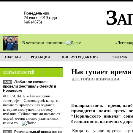
Понедельник
,
24 июня 2019 года
№6 (4675)
В четвертом поколении
«Легенда
ГЛАВНАЯ
РЕДАКЦИЯ
ПИСЬМО РЕДАКТОРУ
РЕКЛАМА
Наступает время
ЛЕНТА НОВОСТЕЙ
ДОСТОЙНО ВНИМАНИЯ
Любители косплея
15:00
провели фестиваль GeekOn в
Норильске
#НОРИЛЬСК. «Таймырский
телеграф» – Словом geek когда-то
Полярная ночь – время, наиб
называли ярмарочных чудаков,
которые выступали на потеху
приходится почти треть 
публике. Сейчас гиками называют
“Норильского никеля” сов
людей, очень сильно увлеченных
безопасность на ночных дорог
каким-то…
Когда на улице круглые сут
Региональный оператор не
14:10