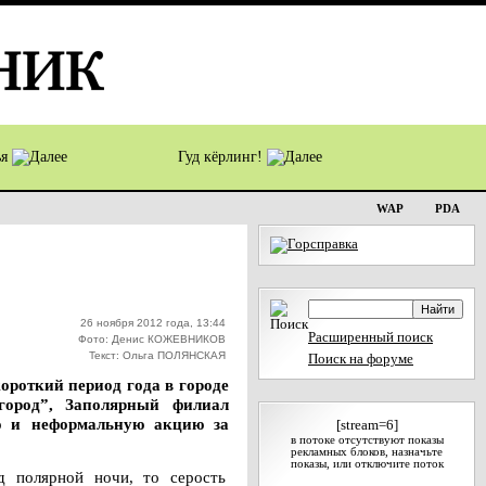
ья
Гуд кёрлинг!
WAP
PDA
26 ноября 2012 года, 13:44
Расширенный поиск
Фото: Денис КОЖЕВНИКОВ
Текст: Ольга ПОЛЯНСКАЯ
Поиск на форуме
ороткий период года в городе
город”, Заполярный филиал
ю и неформальную акцию за
[stream=6]
в потоке отсутствуют показы
рекламных блоков, назначьте
показы, или отключите поток
д полярной ночи, то серость