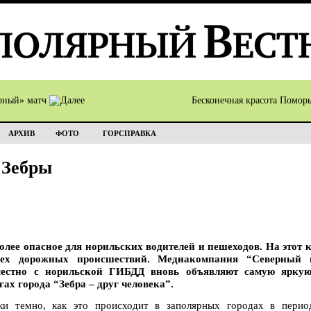
рный» матч
Бесконечная красота Помор
АРХИВ
ФОТО
ГОРСПРАВКА
 Зебры
олее опасное для норильских водителей и пешеходов. На этот к
всех дорожных происшествий. Медиакомпания “Северный 
местно с норильской ГИБДД вновь объявляют самую ярку
ах города “Зебра – друг человека”.
ки темно, как это происходит в заполярных городах в перио