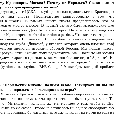
му Красноярск, Москва? Почему не Норильск? Связано ли эт
и условия для проведения матчей?
первую игру – с ЦСКА – клуб пригласило правительство Красноярс
от вид спорта. Правительство заинтересовано в том, чт
бол в школах. В рамках нашего визита предполагалось, что 
сколько мастер-классов. В первый раз это были красноярские шко
школа и ачинская. Дети были в восторге! Интерес к этому виду сп
е в Красноярске любят баскетбол и регби… Что касается второй и
ой именно в Норильске… С просьбой перенести проведение матч
оводство клуба “Динамо”, у игроков которого очень плотный граф
олистов являются игроками сборной России. Мы пошли навстр
Крокус-Сити”. Однако хочу подчеркнуть, мы – норильская команд
 Будем стараться проводить как можно больше игр в “Арктике”. Н
 радуются любой возможности играть в этом городе. Я приглашаю 
-футбольным клубом “ВИЗ-Синара” 9 октября, который пройдет
 “Норильский никель” полным залом. Планируете ли вы что
 больше норильских болельщиков на игры?
 Ярыгина в Красноярске – это масштабное сооружение, рассчитан
азило, что во время матча практически не было пустых мест. То
е, с “Мытищами”. Конечно же, мы мечтаем о том, чтобы во Дво
 было то же самое. Чтобы не оставалось ни одного свободного ме
ть постоянные болельщики, которые приходят на матчи из года в 