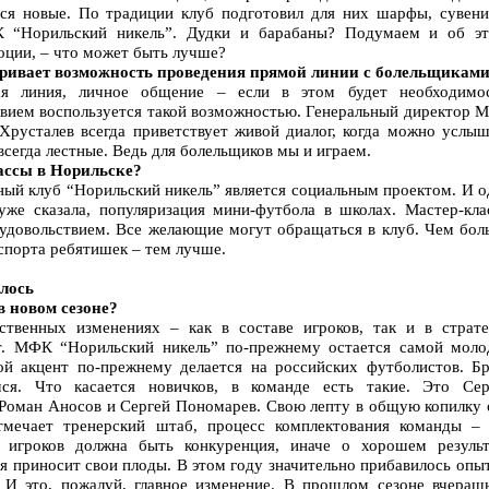
ся новые. По традиции клуб подготовил для них шарфы, сувени
 “Норильский никель”. Дудки и барабаны? Подумаем и об эт
оции, – что может быть лучше?
тривает возможность проведения прямой линии с болельщикам
ая линия, личное общение – если в этом будет необходимос
ствием воспользуется такой возможностью. Генеральный директор 
Хрусталев всегда приветствует живой диалог, когда можно услыш
всегда лестные. Ведь для болельщиков мы и играем.
ассы в Норильске?
ный клуб “Норильский никель” является социальным проектом. И о
 уже сказала, популяризация мини-футбола в школах. Мастер-кла
удовольствием. Все желающие могут обращаться в клуб. Чем бол
спорта ребятишек – тем лучше.
лось
в новом сезоне?
ственных изменениях – как в составе игроков, так и в страте
ит. МФК “Норильский никель” по-прежнему остается самой моло
й акцент по-прежнему делается на российских футболистов. Бр
ся. Что касается новичков, в команде есть такие. Это Сер
Роман Аносов и Сергей Пономарев. Свою лепту в общую копилку 
тмечает тренерский штаб, процесс комплектования команды – 
 игроков должна быть конкуренция, иначе о хорошем результ
ия приносит свои плоды. В этом году значительно прибавилось опы
 И это, пожалуй, главное изменение. В прошлом сезоне вчераш