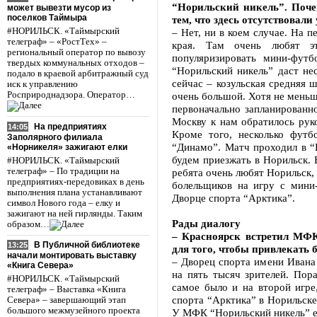
“Норильский никель”. Поче
может вывезти мусор из
поселков Таймыра
тем, что здесь отсутствовал
#НОРИЛЬСК. «Таймырский
– Нет, ни в коем случае. На 
телеграф» – «РостТех» –
края. Там очень любят эт
региональный оператор по вывозу
популяризировать мини-фут
твердых коммунальных отходов –
“Норильский никель” даст не
подало в краевой арбитражный суд
сейчас – козульская средняя 
иск к управлению
Росприроднадзора. Оператор…
очень большой. Хотя не меньш
первоначально запланированн
Москву к нам обратилось рук
На предприятиях
14:05
Кроме того, несколько футб
Заполярного филиала
“Динамо”. Матч проходил в “
«Норникеля» зажигают елки
будем приезжать в Норильск.
#НОРИЛЬСК. «Таймырский
телеграф» – По традиции на
ребята очень любят Норильск,
предприятиях-передовиках в день
болельщиков на игру с мини
выполнения плана устанавливают
Дворце спорта “Арктика”.
символ Нового года – елку и
зажигают на ней гирлянды. Таким
Рады диалогу
образом…
– Красноярск встретил МФК
В Публичной библиотеке
13:25
для того, чтобы привлекать
начали монтировать выставку
– Дворец спорта имени Ивана
«Книга Севера»
на пять тысяч зрителей. Пор
#НОРИЛЬСК. «Таймырский
самое было и на второй игр
телеграф» – Выставка «Книга
спорта “Арктика” в Норильске
Севера» – завершающий этап
большого межмузейного проекта
У МФК “Норильский никель” ес