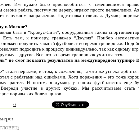
ожнее. Им нужно было приспособиться к изменившимся прави
 сезоне ребята, постучу по дереву, играют просто великолепно. А
ает в нужном направлении. Подготовка отличная. Думаю, норильс
ну в Москве?
ивная база в “Крокус-Сити”, оборудованная таким спортинвентар
. Есть там, к примеру, тренажер “Джулия”. Прибор автоматиче
ую должен получить каждый футболист во время тренировки. Подоб
озволяют подходить к процессу индивидуально, так как одному иг
ругому – другие. Все это во время тренировок учитывается.
ь” не смог показать результатов на международном турнире D
” стали первыми, в этом, к сожалению, такого же успеха добитьс
ботал с ребятами над ошибками. Хотя поражения – это тоже хоро
тому растет. И потом, я думаю, у наших футболистов еще бу
. Впереди участие в других кубках. Мы рассчитываем стать 
ерие норильских болельщиков.
0
мере:
ОГЛОВЕЦ)