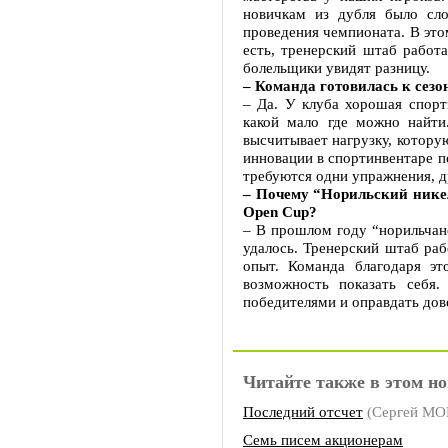
новичкам из дубля было сл
проведения чемпионата. В этом
есть, тренерский штаб работ
болельщики увидят разницу.
– Команда готовилась к сезо
– Да. У клуба хорошая спорт
какой мало где можно найти
высчитывает нагрузку, котор
инновации в спортинвентаре п
требуются одни упражнения, д
– Почему “Норильский никел
Open Cup?
– В прошлом году “норильчане
удалось. Тренерский штаб ра
опыт. Команда благодаря э
возможность показать себя
победителями и оправдать дов
Читайте также в этом но
Последний отсчет
(Сергей М
Семь писем акционерам