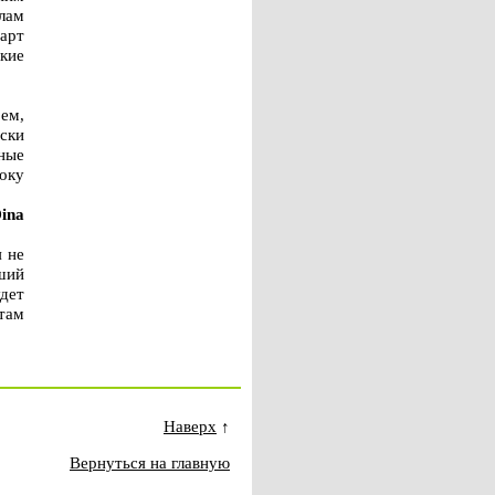
лам
зарт
кие
ем,
ски
ные
року
ina
я не
ший
дет
там
Наверх
↑
Вернуться на главную