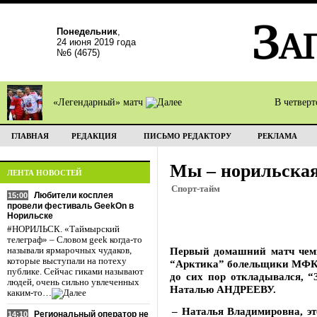
Понедельник
,
24 июня 2019 года
№6 (4675)
«Легендарный» матч
В четвер
ГЛАВНАЯ
РЕДАКЦИЯ
ПИСЬМО РЕДАКТОРУ
РЕКЛАМА
Мы – норильска
ЛЕНТА НОВОСТЕЙ
Спорт-тайм
Любители косплея
15:00
провели фестиваль GeekOn в
Норильске
#НОРИЛЬСК. «Таймырский
телеграф» – Словом geek когда-то
Первый домашний матч чемп
называли ярмарочных чудаков,
которые выступали на потеху
“Арктика” болельщики МФК “
публике. Сейчас гиками называют
до сих пор откладывался, 
людей, очень сильно увлеченных
Наталью АНДРЕЕВУ.
каким-то…
– Наталья Владимировна, эт
Региональный оператор не
14:10