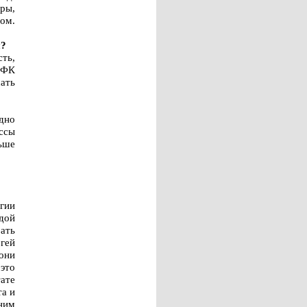
ры,
ом.
и?
ть,
МФК
ать
дно
ссы
ьше
гии
дой
ать
гей
они
это
ате
та и
ним