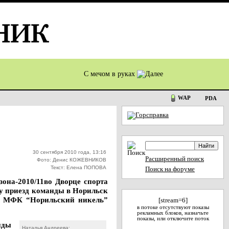
С мечом в руках
WAP
PDA
30 сентября 2010 года, 13:16
Расширенный поиск
Фото: Денис КОЖЕВНИКОВ
Текст: Елена ПОПОВА
Поиск на форуме
она-2010/11во Дворце спорта
у приезд команды в Норильск
ора МФК “Норильский никель”
[stream=6]
в потоке отсутствуют показы
рекламных блоков, назначьте
показы, или отключите поток
нды
Наталья Андреева: