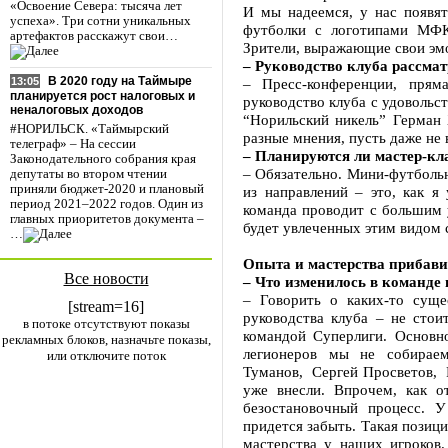
«Освоение Севера: тысяча лет
И мы надеемся, у нас появят
успеха». Три сотни уникальных
футболки с логотипами МФК
артефактов расскажут свои…
Зрители, выражающие свои эм
– Руководство клуба рассма
В 2020 году на Таймыре
– Пресс-конференции, прям
13:05
планируется рост налоговых и
руководство клуба с удоволь
неналоговых доходов
“Норильский никель” Герман 
#НОРИЛЬСК. «Таймырский
разные мнения, пусть даже не 
телеграф» – На сессии
– Планируются ли мастер-кл
Законодательного собрания края
– Обязательно. Мини-футболь
депутаты во втором чтении
приняли бюджет-2020 и плановый
из направлений – это, как я
период 2021–2022 годов. Один из
команда проводит с большим 
главных приоритетов документа –
будет увлеченных этим видом 
…
Опыта и мастерства прибави
Все новости
– Что изменилось в команде 
– Говорить о каких-то суще
[stream=16]
руководства клуба – не сто
в потоке отсутствуют показы
командой Суперлиги. Основно
рекламных блоков, назначьте показы,
легионеров мы не собираем
или отключите поток
Туманов, Сергей Просветов, 
уже внесли. Впрочем, как о
безостановочный процесс. У
придется забыть. Такая позиц
мастерства у наших игроков.