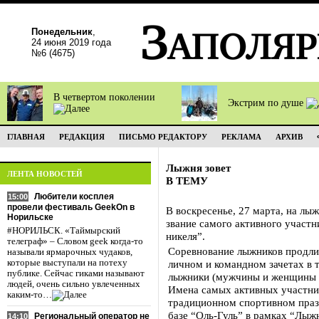
Понедельник
,
24 июня 2019 года
№6 (4675)
В четвертом поколении
Экстрим по душе
ГЛАВНАЯ
РЕДАКЦИЯ
ПИСЬМО РЕДАКТОРУ
РЕКЛАМА
АРХИВ
Лыжня зовет
ЛЕНТА НОВОСТЕЙ
В ТЕМУ
Любители косплея
15:00
провели фестиваль GeekOn в
В воскресенье, 27 марта, на лыж
Норильске
звание самого активного участ
#НОРИЛЬСК. «Таймырский
никеля”.
телеграф» – Словом geek когда-то
Соревнование лыжников продлит
называли ярмарочных чудаков,
которые выступали на потеху
личном и командном зачетах в 
публике. Сейчас гиками называют
лыжники (мужчины и женщины о
людей, очень сильно увлеченных
Имена самых активных участник
каким-то…
традиционном спортивном празд
базе “Оль-Гуль” в рамках “Лыжн
Региональный оператор не
14:10