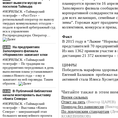
может вывезти мусор из
планируется провести 16 апрел
поселков Таймыра
Заполярного филиала сообщили, 
#НОРИЛЬСК. «Таймырский
корпоративной солидарности на
телеграф» – «РостТех» –
для всех желающих, семейные 
региональный оператор по вывозу
зимы”. Горожан ждет празднич
твердых коммунальных отходов –
коллективов, конкурсы и призы,
подало в краевой арбитражный суд
иск к управлению
Росприроднадзора. Оператор…
Факт
В 2015 году в “Лыжне “Норильс
представителей 70 предприятий
На предприятиях
14:05
Из них 1362 приняли участие в
Заполярного филиала
«Норникеля» зажигают елки
дистанцию 21 372 километра – 
#НОРИЛЬСК. «Таймырский
телеграф» – По традиции на
ЦИФРЫ
предприятиях-передовиках в день
Победитель марафона здоровья 
выполнения плана устанавливают
Евгений Балашков пробежал на
символ Нового года – елку и
активной стала Илюса Хуснетди
зажигают на ней гирлянды. Таким
образом…
Читайте также в этом ном
В Публичной библиотеке
13:25
начали монтировать выставку
Время сильных
«Книга Севера»
Ответ на пять
(Виктор ЦАРЕВ)
#НОРИЛЬСК. «Таймырский
Природа без равновесия
(Викто
телеграф» – Выставка «Книга
По лондонским стандартам
(Ден
Севера» – завершающий этап
КОЖЕВНИКОВ)
большого межмузейного проекта