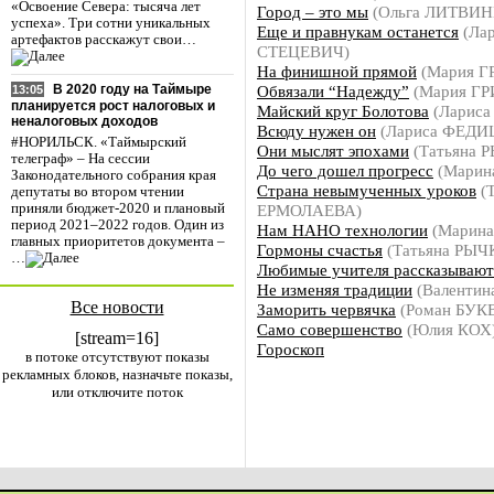
«Освоение Севера: тысяча лет
Город – это мы
(Ольга ЛИТВИ
успеха». Три сотни уникальных
Еще и правнукам останется
(Лар
артефактов расскажут свои…
СТЕЦЕВИЧ)
На финишной прямой
(Мария Г
Обвязали “Надежду”
(Мария Г
В 2020 году на Таймыре
13:05
планируется рост налоговых и
Майский круг Болотова
(Ларис
неналоговых доходов
Всюду нужен он
(Лариса ФЕД
#НОРИЛЬСК. «Таймырский
Они мыслят эпохами
(Татьяна 
телеграф» – На сессии
До чего дошел прогресс
(Марин
Законодательного собрания края
Страна невымученных уроков
(Т
депутаты во втором чтении
ЕРМОЛАЕВА)
приняли бюджет-2020 и плановый
период 2021–2022 годов. Один из
Нам НАНО технологии
(Марин
главных приоритетов документа –
Гормоны счастья
(Татьяна РЫЧ
…
Любимые учителя рассказываю
Не изменяя традиции
(Валентин
Все новости
Заморить червячка
(Роман БУК
Само совершенство
(Юлия КОХ
[stream=16]
Гороскоп
в потоке отсутствуют показы
рекламных блоков, назначьте показы,
или отключите поток