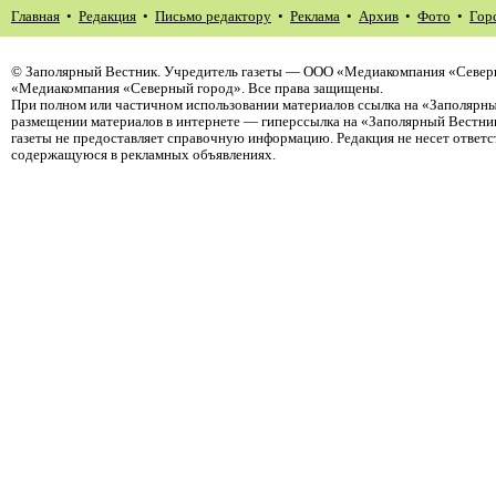
Главная
•
Редакция
•
Письмо редактору
•
Реклама
•
Архив
•
Фото
•
Гор
©
Заполярный Вестник
. Учредитель газеты — ООО «Медиакомпания «Северн
«Медиакомпания «Северный город». Все права защищены.
При полном или частичном использовании материалов ссылка на «Заполярны
размещении материалов в интернете — гиперссылка на «Заполярный Вестник
газеты не предоставляет справочную информацию. Редакция не несет ответ
содержащуюся в рекламных объявлениях.