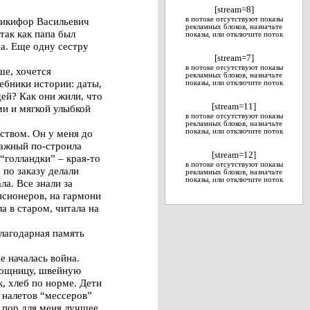
[stream=8]
Никифор Васильевич
в потоке отсутствуют показы
рекламных блоков, назначьте
так как папа был
показы, или отключите поток
а. Еще одну сестру
[stream=7]
в потоке отсутствуют показы
ше, хочется
рекламных блоков, назначьте
ебники истории: даты,
показы, или отключите поток
ей? Как они жили, что
[stream=11]
ми и мягкой улыбкой
в потоке отсутствуют показы
рекламных блоков, назначьте
ством. Он у меня до
показы, или отключите поток
тажный по-строила
[stream=12]
“голландки” – края-то
в потоке отсутствуют показы
 по заказу делали
рекламных блоков, назначьте
показы, или отключите поток
ла. Все знали за
енсионеров, на гармони
а в старом, читала на
благодарная память
е началась война.
омощницу, швейную
, хлеб по норме. Дети
 налетов “мессеров”
х пор для меня лучшее