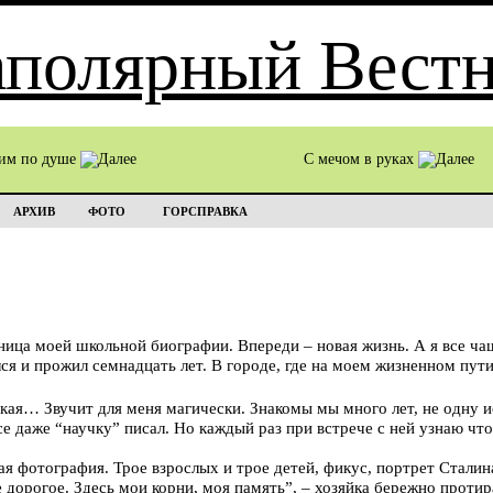
им по душе
С мечом в руках
АРХИВ
ФОТО
ГОРСПРАВКА
ница моей школьной биографии. Впереди – новая жизнь. А я все ча
ился и прожил семнадцать лет. В городе, где на моем жизненном пу
кая… Звучит для меня магически. Знакомы мы много лет, не одну 
се даже “научку” писал. Но каждый раз при встрече с ней узнаю что
я фотография. Трое взрослых и трое детей, фикус, портрет Сталин
 дорогое. Здесь мои корни, моя память”, – хозяйка бережно протир