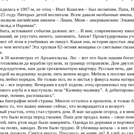
одилась в 1907-м, ее отец – Ипат Кошелев – был лесничим. Папа, 
25 году. Пятерых детей воспитали. Всем давали необычные имена, 
азвали английским именем – Лиана. Меня – американским: Эльвин
скольд и Нариман”.
 быта, всплывают события далеких лет… И мне, современному юно
инаний, не упустить ничего, запомнить. Зачем? Проштудированы уч
вот об этом в учебниках не пишут. Какая она, история простых люд
 о чем мечтали? Эта хрупкая 82-летняя женщина со светлыми глаза
е.
 в 30 километрах от Архангельска. Лес – вот что было нашим богат
аготавливали да корабли грузили, за границу отправляли. Дом двухэ
едседателем, нам дали трехкомнатную квартиру. Русская печь, две 
водой на водокачку ходили, пять копеек ведро. Мебель в поселке нам
ец любил порядок. Не только пол, но и листья у фикуса мама натира
ты – все поровну. Вечерами в клуб ходили, отец организовал хор п
вого клуба и я выступала: пела “Калинку-малинку”. А дебютировал
конце, помню, расплакалась”.
ка биографии моей страны. Многое осталось в прошлом, и только 
ить то, что важно именно сейчас, что возвращается и волнует.
й участок, отец стал строить дом. В мае засадили огород, а в июн
т что было всегда перед глазами. Папа дом продал, мама – свою п
тей, пять ртов надо было накормить. Одежда из дерюжки и портянок
на полях, заводах. Всем было трудно. И убежища копала – в них от
 земля дрожала. Снится иногда. Проснусь: не наяву ли? А хлеб до си