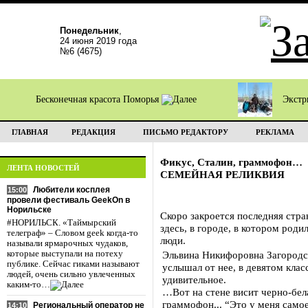
Понедельник
,
24 июня 2019 года
№6 (4675)
Бесконечная красота Поморья
Экстр
ГЛАВНАЯ
РЕДАКЦИЯ
ПИСЬМО РЕДАКТОРУ
РЕКЛАМА
Фикус, Сталин, граммофон…
ЛЕНТА НОВОСТЕЙ
СЕМЕЙНАЯ РЕЛИКВИЯ
Любители косплея
15:00
провели фестиваль GeekOn в
Норильске
Скоро закроется последняя стра
#НОРИЛЬСК. «Таймырский
здесь, в городе, в котором род
телеграф» – Словом geek когда-то
люди.
называли ярмарочных чудаков,
которые выступали на потеху
Эльвина Никифоровна Загородс
публике. Сейчас гиками называют
услышал от нее, в девятом клас
людей, очень сильно увлеченных
удивительное.
каким-то…
…Вот на стене висит черно-бела
граммофон... “Это у меня самое
Региональный оператор не
14:10