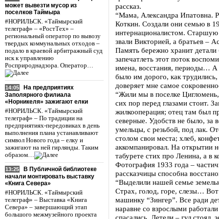
может вывезти мусор из
рассказ.
поселков Таймыра
“Мама, Александра Ипатовна. Р
#НОРИЛЬСК. «Таймырский
Коткин. Создали они семью в 19
телеграф» – «РостТех» –
интернационалистом. Старшую н
региональный оператор по вывозу
звали Викторией, а братьев – А
твердых коммунальных отходов –
Память бережно хранит детали
подало в краевой арбитражный суд
иск к управлению
запечатлеть этот поток воспом
Росприроднадзора. Оператор…
имена, восстания, периоды… А 
было им дорого, как трудились,
доверяет мне самое сокровенно
На предприятиях
14:05
“Жили мы в поселке Цигломень,
Заполярного филиала
«Норникеля» зажигают елки
сих пор перед глазами стоит. З
#НОРИЛЬСК. «Таймырский
жилкооперация; отец там был пр
телеграф» – По традиции на
северные. Удобств не было, за 
предприятиях-передовиках в день
умельцы, с резьбой, под лак. От
выполнения плана устанавливают
столом свои места; хлеб, конфе
символ Нового года – елку и
аккомпанировал. На открытии но
зажигают на ней гирлянды. Таким
образом…
табурете стих про Ленина, а в 
Фотография 1933 года – частич
В Публичной библиотеке
13:25
рассказчицы способна восстанов
начали монтировать выставку
“Выделили нашей семье земельны
«Книга Севера»
Страх, голод, горе, слезы… Во
#НОРИЛЬСК. «Таймырский
машинку “Зингер”. Все ради де
телеграф» – Выставка «Книга
Севера» – завершающий этап
наравне со взрослыми работали 
большого межмузейного проекта
спасались. Летели – гул стоял,