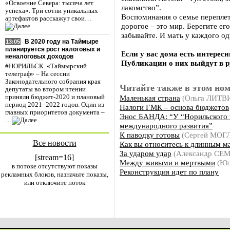
«Освоение Севера: тысяча лет
лакомство”.
успеха». Три сотни уникальных
Воспоминания о семье переплет
артефактов расскажут свои…
дорогое – это мир. Берегите ег
забывайте. И мать у каждого о
В 2020 году на Таймыре
13:05
планируется рост налоговых и
Е
сли у вас дома есть интересн
неналоговых доходов
Публикации о них выйдут в р
#НОРИЛЬСК. «Таймырский
телеграф» – На сессии
Законодательного собрания края
Читайте также в этом ном
депутаты во втором чтении
Маленькая страна
(Ольга ЛИТ
приняли бюджет-2020 и плановый
период 2021–2022 годов. Один из
Налоги ГМК – основа бюджетов
главных приоритетов документа –
Энос БАНДА: “У “Норильского 
…
международного развития”
К паводку готовы
(Сергей МОГ
Все новости
Как вы относитесь к длинным 
За ударом удар
(Александр СЕ
[stream=16]
Между живыми и мертвыми
(Юл
в потоке отсутствуют показы
Реконструкция идет по плану
рекламных блоков, назначьте показы,
или отключите поток