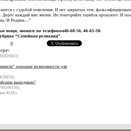
аются с судьбой поколения. И нет закрытых тем, фальсифицирова
о. Дорог каждый миг жизни. Не повторяйте ошибок прошлого. И пом
дна. И Родина…”
ые вещи, звоните по телефонам46-60-56, 46-65-58.
убрике “Семейная реликвия”.
0
ере:
ВИНЕНКО)
никеля” хорошие возможности для
ЛОВЕЦ)
майским выходным?
МЧЕНКОВ)
ия КОХ)