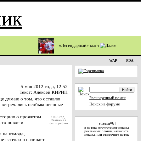
«Легендарный» матч
WAP
PDA
5 мая 2012 года, 12:52
Текст: Алексей КИРИН
Расширенный поиск
ще думаю о том, что оставлю
ти встречались необыкновенные
Поиск на форуме
историю о прожитом
1933 год.
Семейная
-то новое и
[stream=6]
фотография
в потоке отсутствуют показы
рекламных блоков, назначьте
а на комоде,
показы, или отключите поток
ает стекло и начинает