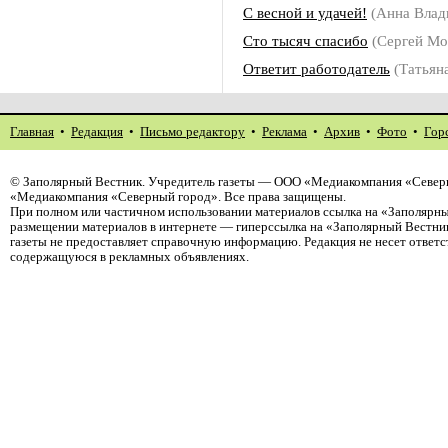
С весной и удачей!
(Анна Влад
Сто тысяч спасибо
(Сергей Мо
Ответит работодатель
(Татьян
Главная
•
Редакция
•
Письмо редактору
•
Реклама
•
Архив
•
Фото
•
Гор
©
Заполярный Вестник
. Учредитель газеты — ООО «Медиакомпания «Северн
«Медиакомпания «Северный город». Все права защищены.
При полном или частичном использовании материалов ссылка на «Заполярны
размещении материалов в интернете — гиперссылка на «Заполярный Вестник
газеты не предоставляет справочную информацию. Редакция не несет ответ
содержащуюся в рекламных объявлениях.