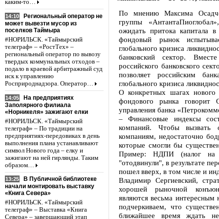
каким-то…
По мнению Максима Осадчег
Региональный оператор не
14:10
группы «АнтантаПиоглобал»
может вывезти мусор из
ожидать притока капитала в
поселков Таймыра
фондовый рынок испытыва
#НОРИЛЬСК. «Таймырский
телеграф» – «РостТех» –
глобального кризиса ликвиднос
региональный оператор по вывозу
банковский сектор. Вмест
твердых коммунальных отходов –
российского банковского сек
подало в краевой арбитражный суд
позволяет российским банк
иск к управлению
глобального кризиса ликвиднос
Росприроднадзора. Оператор…
О конкретных шагах нового 
На предприятиях
14:05
фондового рынка говорит О
Заполярного филиала
управления банка «Петрокомм
«Норникеля» зажигают елки
– Финансовые индексы сост
#НОРИЛЬСК. «Таймырский
компаний. Чтобы вызвать
телеграф» – По традиции на
компаниям, недостаточно бод
предприятиях-передовиках в день
выполнения плана устанавливают
которые смогли бы существе
символ Нового года – елку и
Пример: НДПИ (налог на 
зажигают на ней гирлянды. Таким
"отодвинули", в результате п
образом…
пошел вверх, в том числе и ин
В Публичной библиотеке
Владимир Сергиевский, стра
13:25
начали монтировать выставку
хорошей рыночной конъюнк
«Книга Севера»
являются весьма интересным 
#НОРИЛЬСК. «Таймырский
подчеркиваем, что существе
телеграф» – Выставка «Книга
ближайшее время ждать не
Севера» – завершающий этап