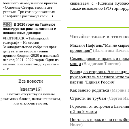
связываем с «Южным Кузбасс
большого межмузейного проекта
«Освоение Севера: тысяча лет
также возможное IPO горноруд
успеха». Три сотни уникальных
артефактов расскажут свои…
В 2020 году на Таймыре
13:05
планируется рост налоговых и
неналоговых доходов
Читайте также в этом но
#НОРИЛЬСК. «Таймырский
телеграф» – На сессии
Михаил Нафталь:"Мы не сырье
Законодательного собрания края
провинция"
(Валентина Вачаев
депутаты во втором чтении
приняли бюджет-2020 и плановый
Символ дикости нравов и про
период 2021–2022 годов. Один из
мощи
(Владислав Толстов)
главных приоритетов документа –
…
Взгляд со стороны. Александр
руководитель местного исполк
Все новости
партии "Единая Россия"
[stream=16]
Как заново родиться
(Марина 
в потоке отсутствуют показы
Страсти по трубам
(Сергей Ив
рекламных блоков, назначьте показы,
или отключите поток
Гороскоп от астролога Евгени
с 3 по 9 марта
Поставь в гараж и спи спокойн
Ивлев)