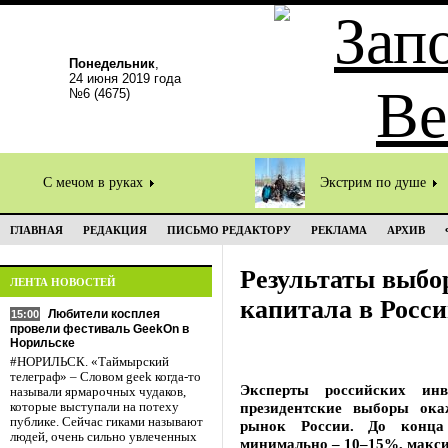
Понедельник
,
24 июня 2019 года
№6 (4675)
С мечом в руках
Экстрим по душе
ГЛАВНАЯ
РЕДАКЦИЯ
ПИСЬМО РЕДАКТОРУ
РЕКЛАМА
АРХИВ
Результаты выбо
ЛЕНТА НОВОСТЕЙ
капитала в Росс
Любители косплея
15:00
провели фестиваль GeekOn в
Норильске
#НОРИЛЬСК. «Таймырский
телеграф» – Словом geek когда-то
Эксперты российских инв
называли ярмарочных чудаков,
президентские выборы ок
которые выступали на потеху
публике. Сейчас гиками называют
рынок России. До конца 
людей, очень сильно увлеченных
минимально – 10–15%, макси