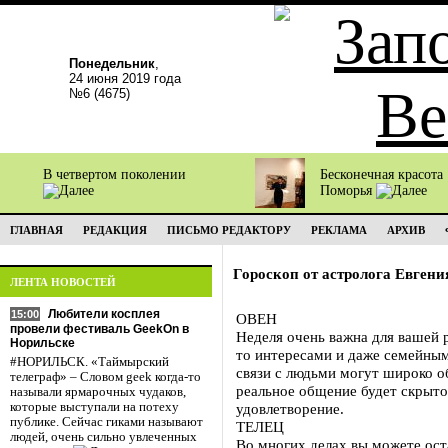
Понедельник
,
24 июня 2019 года
№6 (4675)
В четвертом поколении
Бесконечная красота
Поморья
ГЛАВНАЯ
РЕДАКЦИЯ
ПИСЬМО РЕДАКТОРУ
РЕКЛАМА
АРХИВ
Гороскоп от астролога Евгени
ЛЕНТА НОВОСТЕЙ
Любители косплея
15:00
ОВЕН
провели фестиваль GeekOn в
Неделя очень важна для вашей 
Норильске
то интересами и даже семейны
#НОРИЛЬСК. «Таймырский
связи с людьми могут широко о
телеграф» – Словом geek когда-то
реальное общение будет скрыто
называли ярмарочных чудаков,
которые выступали на потеху
удовлетворение.
публике. Сейчас гиками называют
ТЕЛЕЦ
людей, очень сильно увлеченных
Во многих делах вы можете ост