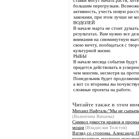
ставки могут начать расти, хот
большим перегрузкам. Возможно
активность, учесть новую расст
законами, при этом лучше не ко
ВОДОЛЕЙ
В начале марта не стоит думат
результатах. Вам нужно все дел
внимания на сиюминутную выгод
свою мечту, пообщаться с твор
культурной жизни.
РЫБЫ
В начале месяца события будут
придется действовать в ускоре
чем многим, несмотря на проти
Понедельник будет продолжение
а вот со вторника вы почувству
сложные проекты на работе.
Читайте также в этом ном
Михаил Нафталь:"Мы не сырьев
(Валентина Вачаева)
Символ дикости нравов и пром
мощи
(Владислав Толстов)
Взгляд со стороны. Александр П
руководитель местного исполко