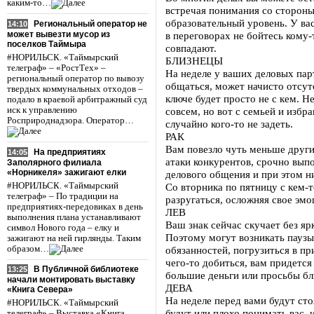
каким-то…
встречая понимания со сторон
образовательный уровень. У ва
Региональный оператор не
14:10
может вывезти мусор из
в переговорах не бойтесь кому-
поселков Таймыра
совпадают.
#НОРИЛЬСК. «Таймырский
БЛИЗНЕЦЫ
телеграф» – «РостТех» –
На неделе у ваших деловых пар
региональный оператор по вывозу
общаться, может начисто отсутс
твердых коммунальных отходов –
ключе будет просто не с кем. 
подало в краевой арбитражный суд
иск к управлению
совсем, но вот с семьей и избр
Росприроднадзора. Оператор…
случайно кого-то не задеть.
РАК
Вам повезло чуть меньше други
На предприятиях
14:05
атаки конкурентов, срочно вып
Заполярного филиала
«Норникеля» зажигают елки
делового общения и при этом н
#НОРИЛЬСК. «Таймырский
Со вторника по пятницу с кем-т
телеграф» – По традиции на
разругаться, осложняя свое эм
предприятиях-передовиках в день
ЛЕВ
выполнения плана устанавливают
Ваш знак сейчас скучает без я
символ Нового года – елку и
Поэтому могут возникать паузы 
зажигают на ней гирлянды. Таким
образом…
обязанностей, погрузиться в пр
чего-то добиться, вам придется
В Публичной библиотеке
13:25
большие деньги или просьбы бли
начали монтировать выставку
ДЕВА
«Книга Севера»
На неделе перед вами будут ст
#НОРИЛЬСК. «Таймырский
будут или плохо понимать вас,
телеграф» – Выставка «Книга