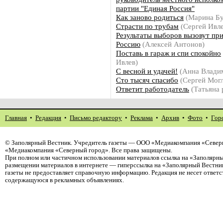
партии "Единая Россия"
Как заново родиться
(Марина Б
Страсти по трубам
(Сергей Ивле
Результаты выборов вызовут при
Россию
(Алексей Антонов)
Поставь в гараж и спи спокойно
Ивлев)
С весной и удачей!
(Анна Влади
Сто тысяч спасибо
(Сергей Могл
Ответит работодатель
(Татьяна 
Главная
•
Редакция
•
Письмо редактору
•
Реклама
•
Архив
•
Фото
•
Гор
©
Заполярный Вестник
. Учредитель газеты — ООО «Медиакомпания «Северн
«Медиакомпания «Северный город». Все права защищены.
При полном или частичном использовании материалов ссылка на «Заполярны
размещении материалов в интернете — гиперссылка на «Заполярный Вестник
газеты не предоставляет справочную информацию. Редакция не несет ответ
содержащуюся в рекламных объявлениях.