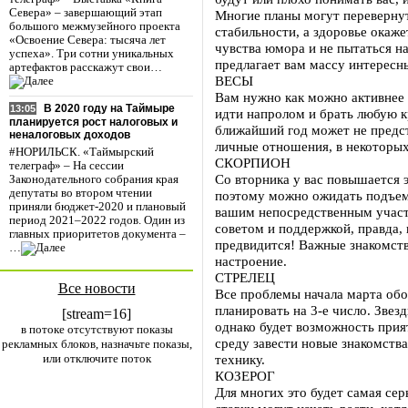
Севера» – завершающий этап
Многие планы могут перевернуть
большого межмузейного проекта
стабильности, а здоровье окаж
«Освоение Севера: тысяча лет
чувства юмора и не пытаться на
успеха». Три сотни уникальных
предлагает вам массу интересн
артефактов расскажут свои…
ВЕСЫ
Вам нужно как можно активнее 
В 2020 году на Таймыре
13:05
идти напролом и брать любую к
планируется рост налоговых и
ближайший год может не предст
неналоговых доходов
личные отношения, в некоторых
#НОРИЛЬСК. «Таймырский
СКОРПИОН
телеграф» – На сессии
Со вторника у вас повышается 
Законодательного собрания края
депутаты во втором чтении
поэтому можно ожидать подъема
приняли бюджет-2020 и плановый
вашим непосредственным участ
период 2021–2022 годов. Один из
советом и поддержкой, правда, н
главных приоритетов документа –
предвидится! Важные знакомств
…
настроение.
СТРЕЛЕЦ
Все новости
Все проблемы начала марта обой
планировать на 3-е число. Звез
[stream=16]
однако будет возможность прия
в потоке отсутствуют показы
среду завести новые знакомства
рекламных блоков, назначьте показы,
или отключите поток
технику.
КОЗЕРОГ
Для многих это будет самая сер