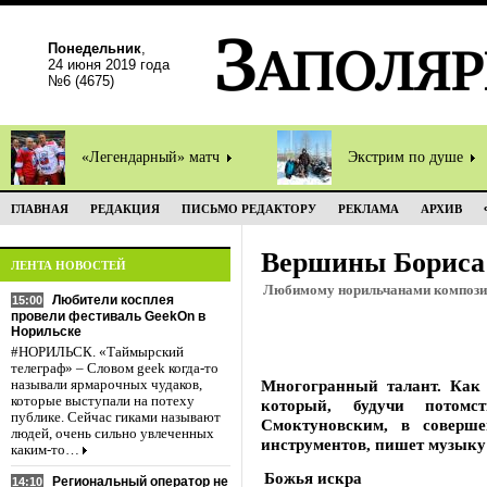
Понедельник
,
24 июня 2019 года
№6 (4675)
«Легендарный» матч
Экстрим по душе
ГЛАВНАЯ
РЕДАКЦИЯ
ПИСЬМО РЕДАКТОРУ
РЕКЛАМА
АРХИВ
Вершины Бориса
ЛЕНТА НОВОСТЕЙ
Любимому норильчанами композит
Любители косплея
15:00
провели фестиваль GeekOn в
Норильске
#НОРИЛЬСК. «Таймырский
телеграф» – Словом geek когда-то
Многогранный талант. Как 
называли ярмарочных чудаков,
которые выступали на потеху
который, будучи потомс
публике. Сейчас гиками называют
Смоктуновским, в соверше
людей, очень сильно увлеченных
инструментов, пишет музыку 
каким-то…
Божья искра
Региональный оператор не
14:10