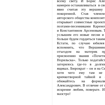
всему свету. И Борис Але
намерен останавливаться в св
явно считая эту вершину
покоренной. Став членом
авторского общества композит
открывает совместные проект
поэтами-песенниками Карено
и Константином Арсеновым. 
услышим его новые песни и 
больше будем гордиться таким
Кстати, по случаю юбилея
вспомнить, что Вершини
отъездом на материк пр
присвоению звания «Почет
Норильска». Только ходатайс
затерялось где-то в долги
ящиках. Бюрократ – он и на С
хотя чего ему там не х
крючкотворной тайной и о
обижайтесь на формали
Александрович. В отличие от 
искренне любим, поверьте. И
маэстро!