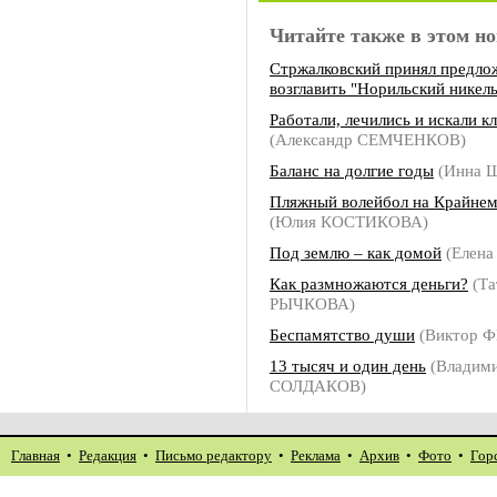
Читайте также в этом но
Стржалковский принял предло
возглавить "Норильский никель
Работали, лечились и искали к
(Александр СЕМЧЕНКОВ)
Баланс на долгие годы
(Инна
Пляжный волейбол на Крайнем
(Юлия КОСТИКОВА)
Под землю – как домой
(Елен
Как размножаются деньги?
(Та
РЫЧКОВА)
Беспамятство души
(Виктор 
13 тысяч и один день
(Владим
СОЛДАКОВ)
Главная
•
Редакция
•
Письмо редактору
•
Реклама
•
Архив
•
Фото
•
Гор