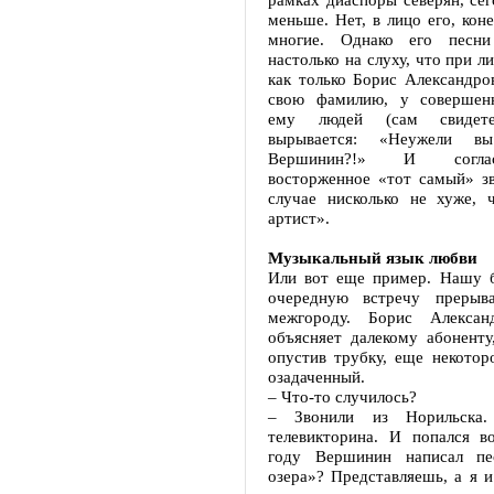
меньше. Нет, в лицо его, кон
многие. Однако его песни
настолько на слуху, что при 
как только Борис Александро
свою фамилию, у совершен
ему людей (сам свидете
вырывается: «Неужели в
Вершинин?!» И соглас
восторженное «тот самый» з
случае нисколько не хуже, 
артист».
Музыкальный язык любви
Или вот еще пример. Нашу б
очередную встречу прерыв
межгороду. Борис Алексан
объясняет далекому абоненту
опустив трубку, еще некотор
озадаченный.
– Что-то случилось?
– Звонили из Норильска
телевикторина. И попался в
году Вершинин написал пе
озера»? Представляешь, а я и