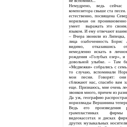
не вспомнил...
Немудрено, ведь сейчас 
композитора свыше ста песен.
естественно, посвящена Севе
норильчан он проникновенно
умеет выражать это своим
языком. И ему отвечают взаим
– Вчера звонили из Липецка, 
лица озабоченность Борис А
видимо, отказавшись о
немедленно искать в лично
рождения «Голубых озер», и 
довольной улыбке. – Там б
«Медвежки» собрались с семь
то случаю, вспоминали Нори
мои песни. Говорят: они
сближают нас, спасибо вам з
еще. Признаюсь, мне очень ле
звонков много, причем из разн
Да уж, географию распростра
нориллиады Вершинина теперь
Ведь его произведения 
грампластинках фирмы
видеокассетах и дисках фир
других музыкальных носителя