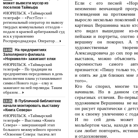
Если с его песней «Нори
может вывезти мусор из
поселков Таймыра
неизменно венчающей прогр
#НОРИЛЬСК. «Таймырский
телевидения на протяжении 
телеграф» – «РостТех» –
выросло несколько поколений 
региональный оператор по вывозу
картинах Вершинина мало кто 
твердых коммунальных отходов –
кто видел вышедшие из-п
подало в краевой арбитражный суд
пейзажи и портреты, охотно п
иск к управлению
Росприроднадзора. Оператор…
вершину он покорил. А т
художественные творе
На предприятиях
14:05
Александровича до сих пор не
Заполярного филиала
выставок, можно объяснить 
«Норникеля» зажигают елки
скромностью самого авт
#НОРИЛЬСК. «Таймырский
признается: «Пишу только то, 
телеграф» – По традиции на
предприятиях-передовиках в день
и опять же для близких мне л
выполнения плана устанавливают
того».
символ Нового года – елку и
Кто бы спорил, многие та
зажигают на ней гирлянды. Таким
начинали. Но в данном сл
образом…
серьезных отличия. Во-перв
В Публичной библиотеке
13:25
художником Вершинина не на
начали монтировать выставку
он рисует практически с детс
«Книга Севера»
он к своему увлечению с года
#НОРИЛЬСК. «Таймырский
И по сей день может п
телеграф» – Выставка «Книга
мольбертом часы, находя в эт
Севера» – завершающий этап
большого межмузейного проекта
сам любит повторять, истинн
«Освоение Севера: тысяча лет
и отдохновение.