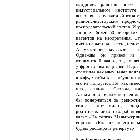
младший, работая позже 
индустриальном институте
выполнять спускаемый от ком
рационализаторским предлож
преподавательский состав. И у
запишет более 50 авторских 
патентов на изобретения. Это
очень серьезная высота, недо
А увлечение музыкой – т
Однажды он привез из 
итальянский аккордеон, купле
у фронтовика на рынке. Перла
стоившее немалых денег, водр
шкафу, чтобы кто-нибудь по 
его не попортил. Но, как изве
плод сладок… Словом, ког
Александрович наконец решил 
бы подержаться за ревност
семье инструмент, чад
родителей, лихо отбарабани
вальс «На сопках Маньчжурии
спросил: «Больше ничего не 
будем расширять репертуар».
Как Смоктуновский