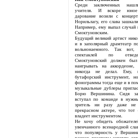
Среди заключенных нашл
учителя. И вскоре юное
дарование возили с концер
Норильлагу, его слава зашкали
Например, ему выпал случай 
Смоктуновским.
Будущий великий артист никог
и в заполярный драмтеатр по
вольнонаемного. Так вот
спектаклей по отвед
Смоктуновский должен был
наигрывать на аккордеоне,
никогда не делал. Ему, к
бутафорский инструмент, но
фонограммы тогда еще и в пом
музыкальные дублеры пригла
Борю Вершинина. Сидя за
вступал по команде в нужн
зритель ни разу даже не 
прекрасном актере, что тот
владеет инструментом.
Не хочу обидеть обожателей
увенчанного всенародной слав
что популярность у Вершини
рамках диаспоры северян, сег