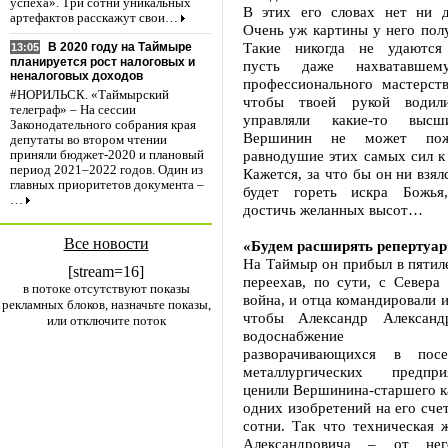
успеха». Три сотни уникальных
В этих его словах нет ни д
артефактов расскажут свои…
Очень уж картины у него пол
Такие никогда не удаются 
В 2020 году на Таймыре
13:05
планируется рост налоговых и
пусть даже нахватавшем
неналоговых доходов
профессионального мастерств
#НОРИЛЬСК. «Таймырский
чтобы твоей рукой водил
телеграф» – На сессии
управляли какие-то выс
Законодательного собрания края
Вершинин не может пожа
депутаты во втором чтении
равнодушие этих самых сил к 
приняли бюджет-2020 и плановый
период 2021–2022 годов. Один из
Кажется, за что бы он ни взялс
главных приоритетов документа –
будет гореть искра Божья
…
достичь желанных высот…
Все новости
«Будем расширять репертуар
На Таймыр он прибыл в пятиле
[stream=16]
переехав, по сути, с Севера
в потоке отсутствуют показы
война, и отца командировали 
рекламных блоков, назначьте показы,
чтобы Александр Александ
или отключите поток
водоснабжение толь
разворачивающихся в посе
металлургических предпр
ценили Вершинина-старшего ка
одних изобретений на его сче
сотни. Так что техническая 
Александровича – от нег