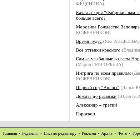
ФЕДЯНИНА)
Какая лекция “Фабрики” вам з
больше всего?
Морозное Рождество Заполярь
КОЖЕВНИКОВ)
Время чудес
(Яна АНДРЕЕВА)
Все оттенки красного
(Владим
Самые улыбчивые во всем Нор
(Мария ГРИГОРЬЕВА)
Интрига по всем правилам
(Де
КОЖЕВНИКОВ)
Первый год “Арены”
(Дарья 
Дожить до развязки
(Юлия КО
Александр – третий
Гороскоп
Главная
•
Редакция
•
Письмо редактору
•
Реклама
•
Архив
•
Фото
•
Гор