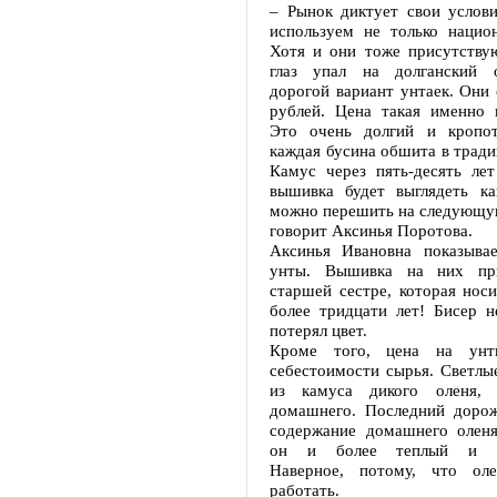
– Рынок диктует свои услов
используем не только нацио
Хотя и они тоже присутству
глаз упал на долганский 
дорогой вариант унтаек. Они 
рублей. Цена такая именно 
Это очень долгий и кропо
каждая бусина обшита в тради
Камус через пять-десять лет
вышивка будет выглядеть ка
можно перешить на следующую
говорит Аксинья Поротова.
Аксинья Ивановна показывае
унты. Вышивка на них при
старшей сестре, которая носи
более тридцати лет! Бисер н
потерял цвет.
Кроме того, цена на унт
себестоимости сырья. Светлы
из камуса дикого оленя,
домашнего. Последний дорож
содержание домашнего оленя
он и более теплый и из
Наверное, потому, что оле
работать.