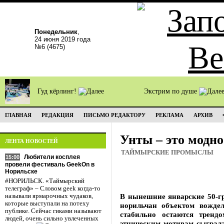
Понедельник
,
24 июня 2019 года
№6 (4675)
Гуд кёрлинг!
Экстрим по душе
ГЛАВНАЯ
РЕДАКЦИЯ
ПИСЬМО РЕДАКТОРУ
РЕКЛАМА
АРХИВ
Унты – это модно
ЛЕНТА НОВОСТЕЙ
ТАЙМЫРСКИЕ ПРОМЫСЛЫ
Любители косплея
15:00
провели фестиваль GeekOn в
Норильске
#НОРИЛЬСК. «Таймырский
телеграф» – Словом geek когда-то
В нынешние январские 50-г
называли ярмарочных чудаков,
которые выступали на потеху
норильчан объектом вождел
публике. Сейчас гиками называют
стабильно остаются трендо
людей, очень сильно увлеченных
этническим мотивам сыграла