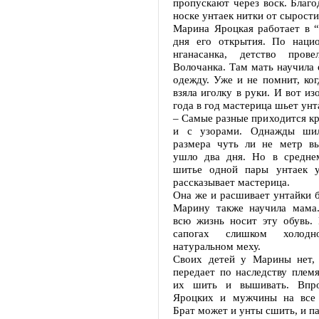
пропускают через воск. Благо
носке унтаек нитки от сырости
Марина Яроцкая работает в 
дня его открытия. По нацио
нганасанка, детство пров
Волочанка. Там мать научила 
одежду. Уже и не помнит, ког
взяла иголку в руки. И вот изо
года в год мастерица шьет унт
– Самые разные приходится кр
и с узорами. Однажды шил
размера чуть ли не метр вы
ушло два дня. Но в средне
шитье одной пары унтаек у
рассказывает мастерица.
Она же и расшивает унтайки 
Марину также научила мама
всю жизнь носит эту обувь. 
сапогах слишком холод
натуральном меху.
Своих детей у Марины нет, 
передает по наследству плем
их шить и вышивать. Впро
Яроцких и мужчины на все 
Брат может и унты сшить, и п