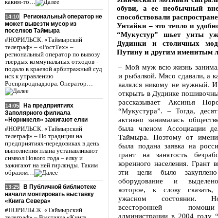
каким-то…
обуви, а ее необычный вн
способствовали распростране
Региональный оператор не
14:10
может вывезти мусор из
Унтайки – это тепло и удоб
поселков Таймыра
“Мукустур” шьет унты уже
#НОРИЛЬСК. «Таймырский
Дудинки и столичных мо
телеграф» – «РостТех» –
Путину и другим именитым 
региональный оператор по вывозу
твердых коммунальных отходов –
– Мой муж всю жизнь занима
подало в краевой арбитражный суд
и рыбалкой. Мясо сдавали, а к
иск к управлению
Росприроднадзора. Оператор…
валялся никому не нужный. И
открыть в Дудинке пошивочный
рассказывает Аксинья Поро
На предприятиях
14:05
“Мукустура”. – Тогда, десят
Заполярного филиала
активно занималась обществ
«Норникеля» зажигают елки
была членом Ассоциации д
#НОРИЛЬСК. «Таймырский
телеграф» – По традиции на
Таймыра. Поэтому от имени
предприятиях-передовиках в день
была подана заявка на росси
выполнения плана устанавливают
грант на занятость безра
символ Нового года – елку и
коренного населения. Грант в
зажигают на ней гирлянды. Таким
эти цели было закуплено
образом…
оборудование и выделен
В Публичной библиотеке
13:25
которое, к слову сказать,
начали монтировать выставку
ужасном состоянии. Н
«Книга Севера»
всесторонней помощ
#НОРИЛЬСК. «Таймырский
администрации в 2004 году 
телеграф» – Выставка «Книга