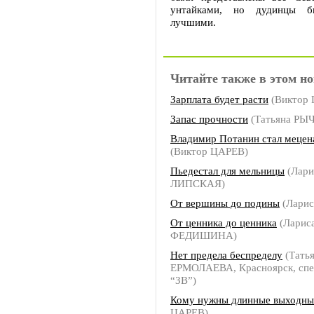
унтайками, но дудинцы б
лучшими.
Читайте также в этом но
Зарплата будет расти
(Виктор
Запас прочности
(Татьяна РЫ
Владимир Потанин стал мецен
(Виктор ЦАРЕВ)
Пьедестал для мельницы
(Лари
ЛИПСКАЯ)
От вершины до подины
(Лари
От ценника до ценника
(Ларис
ФЕДИШИНА)
Нет предела беспределу
(Тать
ЕРМОЛАЕВА, Красноярск, спе
“ЗВ”)
Кому нужны длинные выходны
ЦАРЕВ)