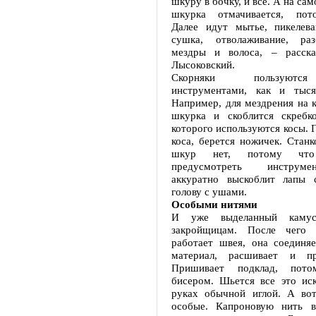
шкуру в бочку, и всё. А на сам
шкурка отмачивается, пот
Далее идут мытье, пикелева
сушка, отволаживание, раз
мездры и волоса, – расска
Лысоковский.
Скорняки пользуютс
инструментами, как и тыся
Например, для мездрения на к
шкурка и скоблится скребко
которого используются косы. 
коса, берется ножичек. Станк
шкур нет, потому что
предусмотреть инструме
аккуратно выскоблит лапы 
голову с ушами.
Особыми нитями
И уже выделанный камус
закройщицам. После чего 
работает швея, она соединя
материал, расшивает и пр
Пришивает подклад, пот
бисером. Шьется все это ис
руках обычной иглой. А во
особые. Капроновую нить в