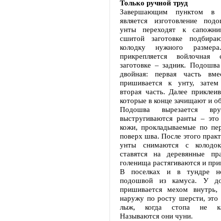
Только ручной труд
Завершающим пунктом в 
является изготовление под
унты переходят к сапожни
сшитой заготовке подбира
колодку нужного размер
прикрепляется войлочная 
заготовке – задник. Подошв
двойная: первая часть вм
пришивается к унту, затем 
вторая часть. Далее приклеив
которые в конце зачищают и о
Подошва вырезается вру
выстругиваются ранты – это
кожи, прокладываемые по пе
поверх шва. После этого прак
унты снимаются с колодо
ставятся на деревянные пр
голенища растягиваются и пр
В поселках и в тундре н
подошвой из камуса. У до
пришивается мехом внутрь,
наружу по росту шерсти, это 
лыж, когда стопа не ка
Называются они чуни.