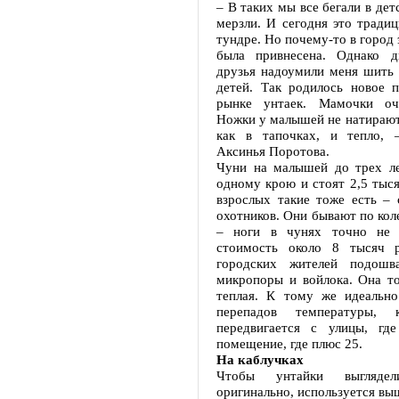
– В таких мы все бегали в детс
мерзли. И сегодня это традиц
тундре. Но почему-то в город 
была привнесена. Однако д
друзья надоумили меня шить 
детей. Так родилось новое 
рынке унтаек. Мамочки оч
Ножки у малышей не натираютс
как в тапочках, и тепло, –
Аксинья Поротова.
Чуни на малышей до трех ле
одному крою и стоят 2,5 тыся
взрослых такие тоже есть – 
охотников. Они бывают по кол
– ноги в чунях точно не 
стоимость около 8 тысяч 
городских жителей подошв
микропоры и войлока. Она т
теплая. К тому же идеально
перепадов температуры, к
передвигается с улицы, гд
помещение, где плюс 25.
На каблучках
Чтобы унтайки выгляд
оригинально, используется вы