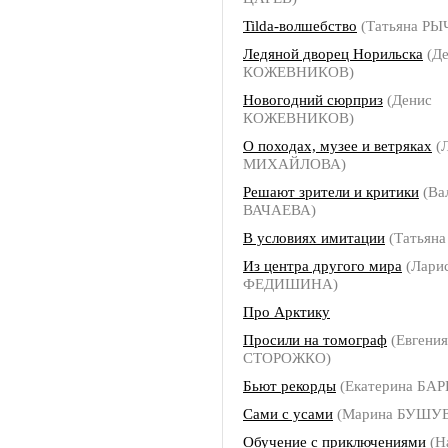
Tilda-волшебство
(Татьяна Р
Ледяной дворец Норильска
(Де
КОЖЕВНИКОВ)
Новогодний сюрприз
(Денис
КОЖЕВНИКОВ)
О походах, музее и ветряках
(Л
МИХАЙЛОВА)
Решают зрители и критики
(Ва
ВАЧАЕВА)
В условиях имитации
(Татьян
Из центра другого мира
(Лари
ФЕДИШИНА)
Про Арктику
Просили на томограф
(Евгения
СТОРОЖКО)
Бьют рекорды
(Екатерина БА
Сами с усами
(Марина БУШУ
Обучение с приключениями
(Н