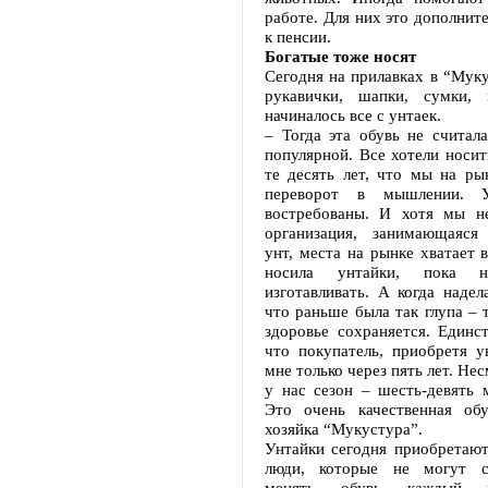
работе. Для них это дополнит
к пенсии.
Богатые тоже носят
Сегодня на прилавках в “Муку
рукавички, шапки, сумки, 
начиналось все с унтаек.
– Тогда эта обувь не считал
популярной. Все хотели носит
те десять лет, что мы на ры
переворот в мышлении. У
востребованы. И хотя мы не
организация, занимающаяся 
унт, места на рынке хватает 
носила унтайки, пока 
изготавливать. А когда надел
что раньше была так глупа – 
здоровье сохраняется. Единс
что покупатель, приобретя у
мне только через пять лет. Нес
у нас сезон – шесть-девять м
Это очень качественная обу
хозяйка “Мукустура”.
Унтайки сегодня приобретают
люди, которые не могут с
менять обувь каждый 