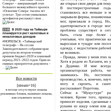
же открыл свои двери для поку
Севера» – завершающий этап
большого межмузейного проекта
В постперестроечные год
«Освоение Севера: тысяча лет
становилось все меньше и м
успеха». Три сотни уникальных
закрывали фермы, пошивочные 
артефактов расскажут свои…
мог, приезжали в город. Но
адаптироваться в городе мог
В 2020 году на Таймыре
проблема существует и сег
13:05
планируется рост налоговых и
быть, стала еще более а
неналоговых доходов
учитывая, что практически к
#НОРИЛЬСК. «Таймырский
выросшая в тундре или посел
телеграф» – На сессии
одежду, с недостатком рабоче
Законодательного собрания края
не возникло.
депутаты во втором чтении
приняли бюджет-2020 и плановый
– Правда, лично у меня этих н
период 2021–2022 годов. Один из
Хотя я родом из Хатанги, но 
главных приоритетов документа –
в Дудинке. И мне всегд
…
организаторская работа, 
занимаюсь. Но, постепе
Все новости
производство, я, конечно, науч
могу и скроить, и сшит
[stream=16]
рассказывает Поротова.
в потоке отсутствуют показы
Сейчас в “Мукустуре” раб
рекламных блоков, назначьте показы,
человек. Кроме того, приход
или отключите поток
приносят изделия, сделанные 
руками из шкур оленя или д
животных. Иногда помогают