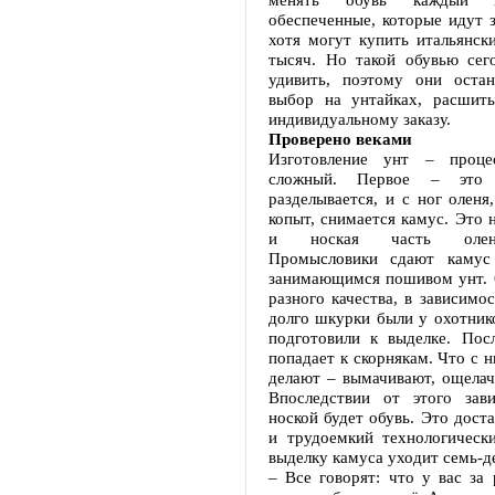
обеспеченные, которые идут з
хотя могут купить итальянски
тысяч. Но такой обувью сег
удивить, поэтому они остан
выбор на унтайках, расшит
индивидуальному заказу.
Проверено веками
Изготовление унт – проце
сложный. Первое – это 
разделывается, и с ног оленя
копыт, снимается камус. Это 
и ноская часть олен
Промысловики сдают камус 
занимающимся пошивом унт. 
разного качества, в зависимос
долго шкурки были у охотнико
подготовили к выделке. Пос
попадает к скорнякам. Что с н
делают – вымачивают, ощелачи
Впоследствии от этого зави
ноской будет обувь. Это дост
и трудоемкий технологическ
выделку камуса уходит семь-д
– Все говорят: что у вас за 