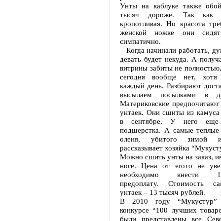
Унты на каблуке также обой
тысяч дороже. Так как 
кропотливая. Но красота тре
женской ножке они сидя
симпатично.
– Когда начинали работать, ду
девать будет некуда. А получ
витрины забиты не полностью,
сегодня вообще нет, хотя
каждый день. Разбирают доста
высылаем посылками в др
Материковские предпочитают 
унтаек. Они сшиты из камуса 
в сентябре. У него еще
подшерстка. А самые теплые
оленя, убитого зимой 
рассказывает хозяйка “Мукуст
Можно сшить унты на заказ, и
ноге. Цена от этого не уве
необходимо внести 100
предоплату. Стоимость с
унтаек – 13 тысяч рублей.
В 2010 году “Мукустур” 
конкурсе “100 лучших товаро
были представлены все Сев