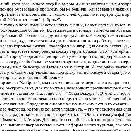
наний, хотя здесь много людей с высокими интеллектуальными запр
ионное образование проблему бы не решили. Качественная лекция 
братной связи, общения не только с лектором, но и внутри аудито
ской “Обогатительной фабрике”.
ас таких много, кому хочется новых знаний, новых светлых голов, 
вдохновляющие события. Если живешь в столице, то можешь хоть ка
ор большой. Во многих других городах – нет. А между тем возмож
олезных, куда хочется приходить помимо дома и работы, – это то, 
чества городской жизни, своеобразный якорь для самых активных, 
дет и нарастает конкуренция между территориями. Этот критерий, 
ный город” в организации проекта уже второй год поддерживает к
вал вокруг себя большое число сторонников, подписчиков и интер
тему в клубе всегда найдется своя аудитория. И что очень важно, 
сть у каждого норильчанина, поскольку мы используем открытую э
ктория стали свыше 300 человек.
ормат на “Фабрике”, мы постоянно вводим игровые ситуации, тво
ям раскрыть себя. Для этого же на новогодних праздниках был опр
ачимой и активной. Название его – “Ходы Выходы”. Это когда пост
рочитать свою мини-лекцию или поделиться поучительной личной и
же столичных. Определенно норильчанам и самим есть что сказать.
ого лектория, которую хочется упомянуть, – это “приключения спи
ры с радостью соглашаются приехать на “Обогатительную фабрику
побывать на Таймыре. Для них это своеобразный заполярный уик-эн
 для наших спикеров возможность неформального туризма, самого 
ак называемый туризм с погружением. Каждое “приключение” прид