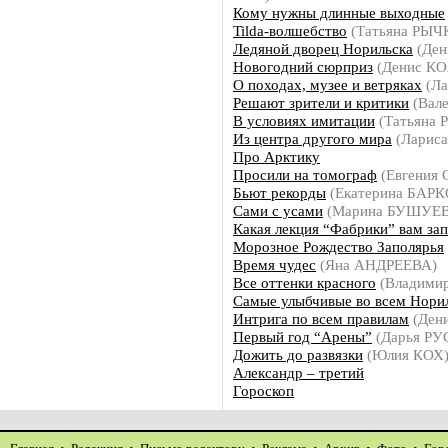
Кому нужны длинные выходные
Tilda-волшебство
(Татьяна РЫЧ
Ледяной дворец Норильска
(Де
Новогодний сюрприз
(Денис К
О походах, музее и ветряках
(Л
Решают зрители и критики
(Вал
В условиях имитации
(Татьяна
Из центра другого мира
(Ларис
Про Арктику
Просили на томограф
(Евгения
Бьют рекорды
(Екатерина БАР
Сами с усами
(Марина БУШУЕ
Какая лекция “Фабрики” вам за
Морозное Рождество Заполярья
Время чудес
(Яна АНДРЕЕВА)
Все оттенки красного
(Владими
Самые улыбчивые во всем Нори
Интрига по всем правилам
(Ден
Первый год “Арены”
(Дарья Р
Дожить до развязки
(Юлия КОХ
Александр – третий
Гороскоп