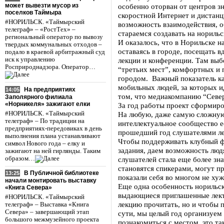
может вывезти мусор из
особенно оторван от центров з
поселков Таймыра
скоростной Интернет и дистанц
#НОРИЛЬСК. «Таймырский
возможность взаимодействия, о
телеграф» – «РостТех» –
стараемся создавать на нориль
региональный оператор по вывозу
И оказалось, что в Норильске н
твердых коммунальных отходов –
оставаясь в городе, посещать 
подало в краевой арбитражный суд
иск к управлению
лекции и конференции. Там выб
Росприроднадзора. Оператор…
“третьих мест”, комфортных и п
городом. Важный показатель ка
мобильных людей, за которых и
На предприятиях
14:05
том, что медиакомпанию “Север
Заполярного филиала
«Норникеля» зажигают елки
За год работы проект сформиро
#НОРИЛЬСК. «Таймырский
На любую, даже самую сложную 
телеграф» – По традиции на
интеллектуальное сообщество е
предприятиях-передовиках в день
прошедший год слушателями ле
выполнения плана устанавливают
Чтобы поддерживать клубный ф
символ Нового года – елку и
задания, даем возможность люд
зажигают на ней гирлянды. Таким
образом…
слушателей стала еще более зн
становятся спикерами, могут п
В Публичной библиотеке
13:25
показали себя во многом не ху
начали монтировать выставку
Еще одна особенность норильск
«Книга Севера»
выдающиеся приглашенные лекто
#НОРИЛЬСК. «Таймырский
лекцию прочитать, но и чтобы 
телеграф» – Выставка «Книга
Севера» – завершающий этап
сути, мы целый год организуем
большого межмузейного проекта
познакомиться с местом, это т