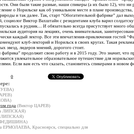
стя. Они были такие разные, наши спикеры (а их было 12), что ни 
тление о Норильске как об уникальном месте в плане производства,
рироды и так далее. Так, старт “Обогатительной фабрике” дал вых
 социолог Виктор Вахштайн с резидентами клуба варил солдатску
спускалась в рудник… И обязательно всегда присутствует много об
рильская аудитория на лекциях, очень внимательная, заинтересован
ически каждый лектор. Все эти впечатления-приключения гостей “Ф
екомендуют клуб-лекторий и Норильск в своих кругах. Такая реклам
ых звезд, лидеров мнений, дорогого стоит.
 фабрика” продолжит свою работу и в 2015 году. Это значит, что 
лжится увлекательное образовательное путешествие для норильски
елями. Если вам есть что сказать, становитесь спикерами в новом
0
ере:
ШУЕВА)
АРЕВ)
КОВА)
том года
(Виктор ЦАРЕВ)
а ЛИПСКАЯ)
а ЛИПСКАЯ)
а ФЕДИШИНА)
а ЕРМОЛАЕВА, Красноярск, специально для