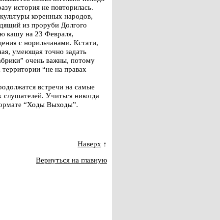
разу история не повторилась.
 культуры коренных народов,
одящий из проруби Долгого
ю кашу на 23 Февраля,
щения с норильчанами. Кстати,
ная, умеющая точно задать
абрики” очень важны, потому
а территории “не на правах
продолжатся встречи на самые
х слушателей. Учиться никогда
 формате “Ходы Выходы”.
Наверх
↑
Вернуться на главную