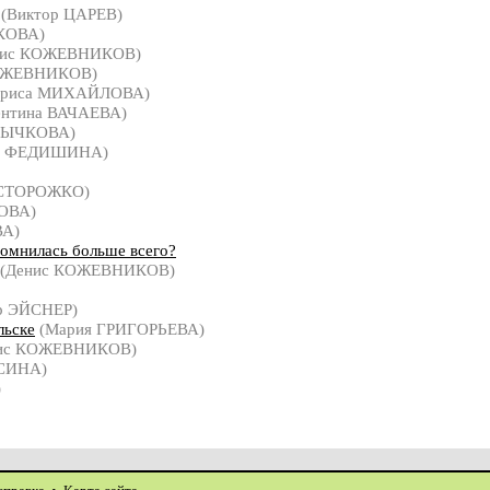
(Виктор ЦАРЕВ)
КОВА)
нис КОЖЕВНИКОВ)
ОЖЕВНИКОВ)
ариса МИХАЙЛОВА)
ентина ВАЧАЕВА)
 РЫЧКОВА)
а ФЕДИШИНА)
 СТОРОЖКО)
КОВА)
ВА)
помнилась больше всего?
(Денис КОЖЕВНИКОВ)
р ЭЙСНЕР)
льске
(Мария ГРИГОРЬЕВА)
ис КОЖЕВНИКОВ)
УСИНА)
)