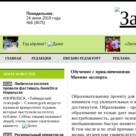
Понедельник
,
24 июня 2019 года
№6 (4675)
Гуд кёрлинг!
«Леге
ГЛАВНАЯ
РЕДАКЦИЯ
ПИСЬМО РЕДАКТОРУ
РЕКЛАМА
Обучение с приключениями
ЛЕНТА НОВОСТЕЙ
Мнение эксперта
Любители косплея
15:00
провели фестиваль GeekOn в
Норильске
Образовательному проекту для 
#НОРИЛЬСК. «Таймырский
минимум год увлекательных и н
телеграф» – Словом geek когда-то
достигнутом. Образование – пр
называли ярмарочных чудаков,
которые выступали на потеху
образование не только дает зн
публике. Сейчас гиками называют
востребованность, делает чело
людей, очень сильно увлеченных
необыкновенно быстро меняется
каким-то…
В том числе и по этой причине 
медиа, музеев или университет
Региональный оператор не
14:10