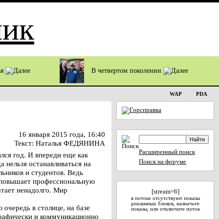
ья
В четвертом поколении
WAP
PDA
16 января 2015 года, 16:40
Текст: Наталья ФЕДЯНИНА
Расширенный поиск
лся год. И впереди еще как
Поиск на форуме
а нельзя останавливаться на
ьников и студентов. Ведь
, повышает профессиональную
атает ненадолго. Мир
[stream=6]
в потоке отсутствуют показы
рекламных блоков, назначьте
 очередь в столице, на базе
показы, или отключите поток
графически и коммуникационно