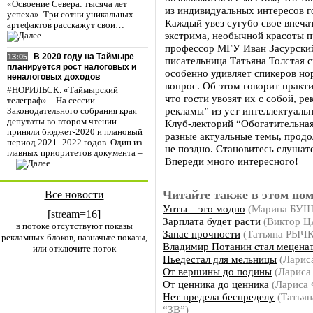
«Освоение Севера: тысяча лет
из индивидуальных интересов го
успеха». Три сотни уникальных
Каждый увез сугубо свое впеча
артефактов расскажут свои…
экстрима, необычной красоты п
профессор МГУ Иван Засурский,
В 2020 году на Таймыре
13:05
писательница Татьяна Толстая 
планируется рост налоговых и
особенно удивляет спикеров но
неналоговых доходов
вопрос. Об этом говорит практ
#НОРИЛЬСК. «Таймырский
что гости увозят их с собой, р
телеграф» – На сессии
рекламы” из уст интеллектуальн
Законодательного собрания края
депутаты во втором чтении
Клуб-лекторий “Обогатительная
приняли бюджет-2020 и плановый
разные актуальные темы, продо
период 2021–2022 годов. Один из
не поздно. Становитесь слушат
главных приоритетов документа –
Впереди много интересного!
…
Читайте также в этом ном
Все новости
Унты – это модно
(Марина БУ
[stream=16]
Зарплата будет расти
(Виктор Ц
в потоке отсутствуют показы
Запас прочности
(Татьяна РЫЧ
рекламных блоков, назначьте показы,
Владимир Потанин стал мецена
или отключите поток
Пьедестал для мельницы
(Ларис
От вершины до подины
(Ларис
От ценника до ценника
(Ларис
Нет предела беспределу
(Татьян
“ЗВ”)