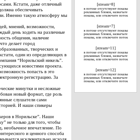
осами. Кстати, даже отличный
[stream=8]
должна обеспечивать
в потоке отсутствуют показы
рекламных блоков, назначьте
рии. Именно такую атмосферу мы
показы, или отключите поток
идей, мнений, возможности,
[stream=7]
в потоке отсутствуют показы
ждый день ходить на различные
рекламных блоков, назначьте
ность общения, наличие
показы, или отключите поток
что делает город
[stream=11]
образованных, творческих и
в потоке отсутствуют показы
кстати, один из определяющих в
рекламных блоков, назначьте
омпания “Норильский никель”.
показы, или отключите поток
есующихся новостями проекта.
[stream=12]
возможность попасть в это
в потоке отсутствуют показы
лектронную регистрацию. За
рекламных блоков, назначьте
показы, или отключите поток
рческие минутки и несложные
обован новый формат, где роль
оянные слушатели сами
сторией. И наши спикеры
керов в Норильске”. Наши
” не только для того, чтобы
д, необычное впечатление. По
интересного и ценного способа
умывается исключительно исходя