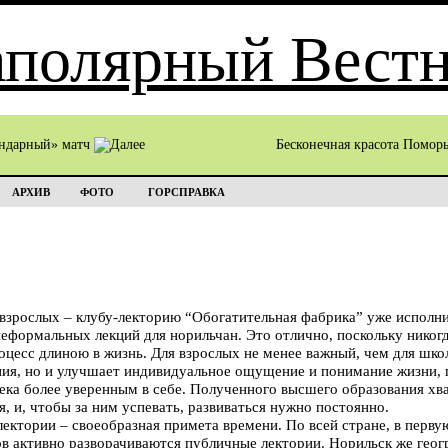
ндарный» матч
Бесконечная красота Помор
АРХИВ
ФОТО
ГОРСПРАВКА
взрослых – клубу-лекторию “Обогатительная фабрика” уже исполни
еформальных лекций для норильчан. Это отлично, поскольку никогд
оцесс длиною в жизнь. Для взрослых не менее важный, чем для школ
ания, но и улучшает индивидуальное ощущение и понимание жизни
века более уверенным в себе. Полученного высшего образования хв
, и, чтобы за ним успевать, развиваться нужно постоянно.
лектории – своеобразная примета времени. По всей стране, в первую
ов активно разворачиваются публичные лектории. Норильск же гео