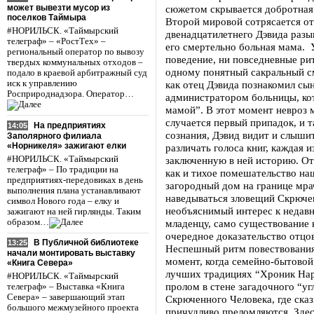
может вывезти мусор из
сюжетом скрывается добротная
поселков Таймыра
Второй мировой сотрясается от
#НОРИЛЬСК. «Таймырский
двенадцатилетнего Дэвида разы
телеграф» – «РостТех» –
его смертельно больная мама. 
региональный оператор по вывозу
поведение, ни повседневные ри
твердых коммунальных отходов –
одному понятный сакральный см
подало в краевой арбитражный суд
иск к управлению
как отец Дэвида познакомил сын
Росприроднадзора. Оператор…
администратором больницы, ко
мамой”. В этот момент невроз 
случается первый припадок, и 
На предприятиях
14:05
сознания, Дэвид видит и слышит
Заполярного филиала
«Норникеля» зажигают елки
различать голоса книг, каждая 
#НОРИЛЬСК. «Таймырский
заключенную в ней историю. От
телеграф» – По традиции на
как и тихое помешательство наш
предприятиях-передовиках в день
загородный дом на границе мрач
выполнения плана устанавливают
наведываться зловещий Скрючен
символ Нового года – елку и
необъяснимый интерес к недав
зажигают на ней гирлянды. Таким
образом…
младенцу, само существование 
очередное доказательство отцов
В Публичной библиотеке
13:25
Неспешный ритм повествования 
начали монтировать выставку
момент, когда семейно-бытовой
«Книга Севера»
лучших традициях “Хроник Нар
#НОРИЛЬСК. «Таймырский
пролом в стене загадочного “уг
телеграф» – Выставка «Книга
Севера» – завершающий этап
Скрюченного Человека, где ска
большого межмузейного проекта
причудливо преломляются. Зде