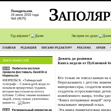
Понедельник
,
24 июня 2019 года
№6 (4675)
Гуд кёрлинг!
Экстрим по душе
ГЛАВНАЯ
РЕДАКЦИЯ
ПИСЬМО РЕДАКТОРУ
РЕКЛАМА
АРХИВ
Дожить до развязки
ЛЕНТА НОВОСТЕЙ
Книга недели от Публичной б
Любители косплея
15:00
провели фестиваль GeekOn в
Норильске
Кто только не плясал канкан на
#НОРИЛЬСК. «Таймырский
Пересказывать с детства знаком
телеграф» – Словом geek когда-то
кинорежиссеры, создатели компь
называли ярмарочных чудаков,
создатель остросюжетных детек
которые выступали на потеху
публике. Сейчас гиками называют
излюбленного жанра, чтобы удел
людей, очень сильно увлеченных
“Книга потерянных вещей” погру
каким-то…
показывают звериный оскал.
Эта книга примечательна прежд
Региональный оператор не
14:10