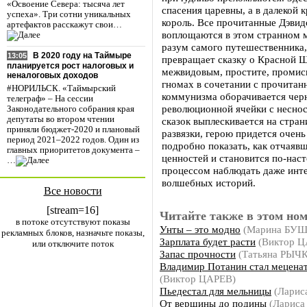
«Освоение Севера: тысяча лет
спасения царевны, а в далекой
успеха». Три сотни уникальных
король. Все прочитанные Дэвид
артефактов расскажут свои…
воплощаются в этом странном м
разум самого путешественника,
В 2020 году на Таймыре
13:05
превращает сказку о Красной Ш
планируется рост налоговых и
межвидовым, простите, промиск
неналоговых доходов
гномах в сочетании с прочитан
#НОРИЛЬСК. «Таймырский
коммунизма оборачивается чер
телеграф» – На сессии
революционной ячейки с неснос
Законодательного собрания края
депутаты во втором чтении
сказок выплескивается на стра
приняли бюджет-2020 и плановый
развязки, герою придется очен
период 2021–2022 годов. Один из
подробно показать, как отчаяв
главных приоритетов документа –
ценностей и становится по-нас
…
процессом наблюдать даже инт
волшебных историй.
Все новости
[stream=16]
Читайте также в этом ном
в потоке отсутствуют показы
Унты – это модно
(Марина БУ
рекламных блоков, назначьте показы,
Зарплата будет расти
(Виктор Ц
или отключите поток
Запас прочности
(Татьяна РЫЧ
Владимир Потанин стал мецена
(Виктор ЦАРЕВ)
Пьедестал для мельницы
(Ларис
От вершины до подины
(Ларис