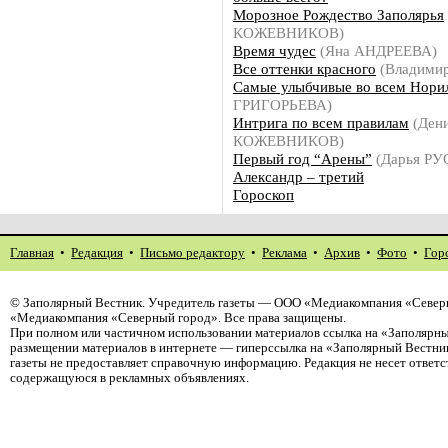
Морозное Рождество Заполярья
КОЖЕВНИКОВ)
Время чудес
(Яна АНДРЕЕВА)
Все оттенки красного
(Владими
Самые улыбчивые во всем Нори
ГРИГОРЬЕВА)
Интрига по всем правилам
(Ден
КОЖЕВНИКОВ)
Первый год “Арены”
(Дарья Р
Александр – третий
Гороскоп
Главная
•
Редакция
•
Письмо редактору
•
Реклама
•
Архив
•
Фото
•
Гор
©
Заполярный Вестник
. Учредитель газеты — ООО «Медиакомпания «Северн
«Медиакомпания «Северный город». Все права защищены.
При полном или частичном использовании материалов ссылка на «Заполярны
размещении материалов в интернете — гиперссылка на «Заполярный Вестник
газеты не предоставляет справочную информацию. Редакция не несет ответ
содержащуюся в рекламных объявлениях.