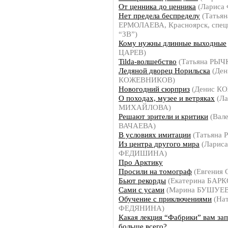
От ценника до ценника
(Ларис
Нет предела беспределу
(Татьян
ЕРМОЛАЕВА, Красноярск, специ
“ЗВ”)
Кому нужны длинные выходные
ЦАРЕВ)
Tilda-волшебство
(Татьяна РЫЧ
Ледяной дворец Норильска
(Ден
КОЖЕВНИКОВ)
Новогодний сюрприз
(Денис К
О походах, музее и ветряках
(Ла
МИХАЙЛОВА)
Решают зрители и критики
(Вале
ВАЧАЕВА)
В условиях имитации
(Татьяна
Из центра другого мира
(Лариса
ФЕДИШИНА)
Про Арктику
Просили на томограф
(Евгения
Бьют рекорды
(Екатерина БАР
Сами с усами
(Марина БУШУЕ
Обучение с приключениями
(Нат
ФЕДЯНИНА)
Какая лекция “Фабрики” вам за
больше всего?