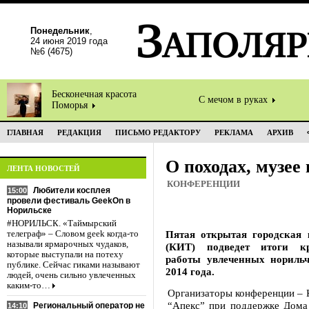
Понедельник
,
24 июня 2019 года
№6 (4675)
Бесконечная красота
С мечом в руках
Поморья
ГЛАВНАЯ
РЕДАКЦИЯ
ПИСЬМО РЕДАКТОРУ
РЕКЛАМА
АРХИВ
О походах, музее
ЛЕНТА НОВОСТЕЙ
КОНФЕРЕНЦИИ
Любители косплея
15:00
провели фестиваль GeekOn в
Норильске
#НОРИЛЬСК. «Таймырский
Пятая открытая городская 
телеграф» – Словом geek когда-то
называли ярмарочных чудаков,
(КИТ) подведет итоги кра
которые выступали на потеху
работы увлеченных норильч
публике. Сейчас гиками называют
2014 года.
людей, очень сильно увлеченных
каким-то…
Организаторы конференции – К
“Апекс” при поддержке Дома
Региональный оператор не
14:10