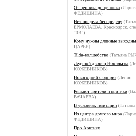
От ценника до ценника
(Ларис
ФЕДИШИНА)
Нет предела беспределу
(Тать
ЕРМОЛАЕВА, Красноярск, спе
“ЗВ”)
Кому нужны длинные выходны
ЦАРЕВ)
Tilda-волшебство
(Татьяна Р
Ледяной дворец Норильска
(Де
КОЖЕВНИКОВ)
Новогодний сюрприз
(Денис
КОЖЕВНИКОВ)
Решают зрители и критики
(Ва
ВАЧАЕВА)
В условиях имитации
(Татьян
Из центра другого мира
(Лари
ФЕДИШИНА)
Про Арктику