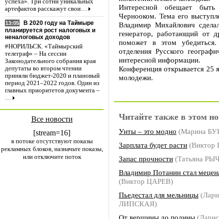
успеха». Три сотни уникальных
Интересной обещает быть
артефактов расскажут свои…
Чернооком. Тема его выступл
В 2020 году на Таймыре
13:05
Владимир Михайлович сделал
планируется рост налоговых и
генератор, работающий от д
неналоговых доходов
поможет в этом убедиться.
#НОРИЛЬСК. «Таймырский
отделения Русского географи
телеграф» – На сессии
интересной информации.
Законодательного собрания края
Конференция открывается 25 я
депутаты во втором чтении
приняли бюджет-2020 и плановый
молодежи.
период 2021–2022 годов. Один из
главных приоритетов документа –
…
Читайте также в этом но
Все новости
Унты – это модно
(Марина Б
[stream=16]
в потоке отсутствуют показы
Зарплата будет расти
(Виктор
рекламных блоков, назначьте показы,
или отключите поток
Запас прочности
(Татьяна РЫ
Владимир Потанин стал мецен
(Виктор ЦАРЕВ)
Пьедестал для мельницы
(Лари
ЛИПСКАЯ)
От вершины до подины
(Лари