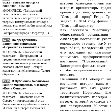
может вывезти мусор из
встречи краеведов очень н
поселков Таймыра
которых организаторы трад
#НОРИЛЬСК. «Таймырский
презентации книг, демонстра
телеграф» – «РостТех» –
“Северный город” Егора Ту
региональный оператор по вывозу
льдах”. В 2014 году фильм 
твердых коммунальных отходов –
“Северный характер”.
подало в краевой арбитражный суд
иск к управлению
Как рассказала “Вестник
Росприроднадзора. Оператор…
общественной организации
&#8232;ди постоянных участ
На предприятиях
14:05
юношеского туризма, клуб ту
Заполярного филиала
«Норникеля» зажигают елки
клуб “Аян”, молодежный цен
что последняя из названны
#НОРИЛЬСК. «Таймырский
телеграф» – По традиции на
занималась профориентац
предприятиях-передовиках в день
возглавляет “Православный
выполнения плана устанавливают
Заполярного филиала компани
символ Нового года – елку и
с работой промышленных пред
зажигают на ней гирлянды. Таким
остались.
образом…
Нынешний КИТ обещает зна
В Публичной библиотеке
13:25
изучением истории нашего 
начали монтировать выставку
расскажет, что ему удало
«Книга Севера»
территории Норильска. Еле
#НОРИЛЬСК. «Таймырский
политехнического колледжа 
телеграф» – Выставка «Книга
Севера» – завершающий этап
музеем, который открылся в 
большого межмузейного проекта
дни празднования 70-летия 
«Освоение Севера: тысяча лет
политехнического колледжа.