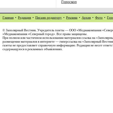
Гороскоп
Главная
•
Редакция
•
Письмо редактору
•
Реклама
•
Архив
•
Фото
•
Гор
©
Заполярный Вестник
. Учредитель газеты — ООО «Медиакомпания «Северн
«Медиакомпания «Северный город». Все права защищены.
При полном или частичном использовании материалов ссылка на «Заполярны
размещении материалов в интернете — гиперссылка на «Заполярный Вестник
газеты не предоставляет справочную информацию. Редакция не несет ответ
содержащуюся в рекламных объявлениях.