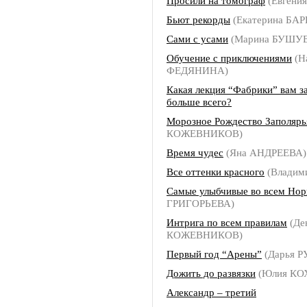
Просили на томограф
(Евгени
Бьют рекорды
(Екатерина БА
Сами с усами
(Марина БУШУ
Обучение с приключениями
(Н
ФЕДЯНИНА)
Какая лекция “Фабрики” вам з
больше всего?
Морозное Рождество Заполярь
КОЖЕВНИКОВ)
Время чудес
(Яна АНДРЕЕВА)
Все оттенки красного
(Владим
Самые улыбчивые во всем Нор
ГРИГОРЬЕВА)
Интрига по всем правилам
(Де
КОЖЕВНИКОВ)
Первый год “Арены”
(Дарья 
Дожить до развязки
(Юлия КО
Александр – третий