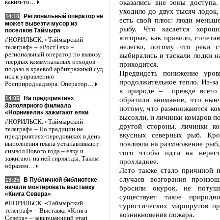
оказались вне зоны доступа
каким-то…
уходило до двух тысяч лодок,
Региональный оператор не
14:10
есть свой плюс: люди меньш
может вывезти мусор из
рыбу. Что касается хорошо
поселков Таймыра
которые, как правило, сочет
#НОРИЛЬСК. «Таймырский
нелегко, потому что реки с
телеграф» – «РостТех» –
региональный оператор по вывозу
выбирались и таскали лодки н
твердых коммунальных отходов –
приходится.
подало в краевой арбитражный суд
Предвидеть понижение уров
иск к управлению
продолжительное тепло. Из-за
Росприроднадзора. Оператор…
в природе – прежде всего 
На предприятиях
14:05
обратили внимание, что нын
Заполярного филиала
потому, что размножаются ко
«Норникеля» зажигают елки
высохли, и личинки комаров по
#НОРИЛЬСК. «Таймырский
другой стороны, личинки к
телеграф» – По традиции на
вкусных северных рыб. Кро
предприятиях-передовиках в день
повлияла на размножение рыб,
выполнения плана устанавливают
символ Нового года – елку и
того чтобы идти на нерест
зажигают на ней гирлянды. Таким
прохладнее.
образом…
Лето также стало причиной п
случаев возгорания произош
В Публичной библиотеке
13:25
бросили окурок, не потуш
начали монтировать выставку
«Книга Севера»
существует такое природ
#НОРИЛЬСК. «Таймырский
туристических маршрутов пр
телеграф» – Выставка «Книга
возникновения пожара.
Севера» – завершающий этап