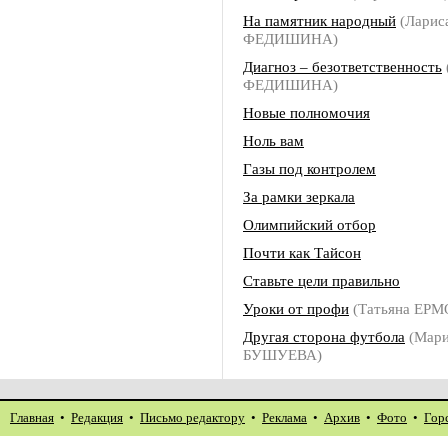
На памятник народный
(Ларис
ФЕДИШИНА)
Диагноз – безответственность
ФЕДИШИНА)
Новые полномочия
Ноль вам
Газы под контролем
За рамки зеркала
Олимпийский отбор
Почти как Тайсон
Ставьте цели правильно
Уроки от профи
(Татьяна ЕР
Другая сторона футбола
(Мари
БУШУЕВА)
Главная
•
Редакция
•
Письмо редактору
•
Реклама
•
Архив
•
Фото
•
Гор