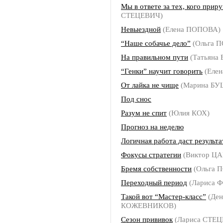
Мы в ответе за тех, кого прир
СТЕЦЕВИЧ)
Невыездной
(Елена ПОПОВА)
“Наше собачье дело”
(Ольга 
На правильном пути
(Татьяна
“Генки” научит говорить
(Еле
От лайка не чище
(Марина Б
Под снос
Разум не спит
(Юлия КОХ)
Прогноз на неделю
Логичная работа даст результа
Фокусы стратегии
(Виктор ЦА
Бремя собственности
(Ольга 
Переходный период
(Лариса
Такой вот “Мастер-класс”
(Ден
КОЖЕВНИКОВ)
Сезон прививок
(Лариса СТЕ