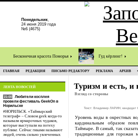
Понедельник
,
24 июня 2019 года
№6 (4675)
Бесконечная красота Поморья
Гуд кёрлинг!
ГЛАВНАЯ
РЕДАКЦИЯ
ПИСЬМО РЕДАКТОРУ
РЕКЛАМА
АРХИВ
Туризм и есть, и 
ЛЕНТА НОВОСТЕЙ
Взгляд со стороны
Любители косплея
15:00
провели фестиваль GeekOn в
Норильске
Текст: Владимир ЛАРИН, кандидат 
#НОРИЛЬСК. «Таймырский
телеграф» – Словом geek когда-то
Уровень воды в окрестных во
называли ярмарочных чудаков,
кардинальным образом повл
которые выступали на потеху
Таймыре. В самый, так сказат
публике. Сейчас гиками называют
традиционные для горожан 
людей, очень сильно увлеченных