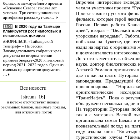
Впрочем, интересные экспеди
большого межмузейного проекта
уехали участники проекта “Ру
«Освоение Севера: тысяча лет
Проект самого русского финна
успеха». Три сотни уникальных
артефактов расскажут свои…
фильмов, которые герой ленты
России. Первая работа Хаапа
В 2020 году на Таймыре
13:05
дней”, вторая – “Великий шел
планируется рост налоговых и
угорскими народами”. Работа
неналоговых доходов
побывала на Чукотке, где пу
#НОРИЛЬСК. «Таймырский
телеграф» – На сессии
ездил на нартах с коренными 
Законодательного собрания края
и документалиста интересовал
депутаты во втором чтении
До этого заместитель объеди
приняли бюджет-2020 и плановый
науке, доктор биологических 
период 2021–2022 годов. Один из
Алексей Романов организовал
главных приоритетов документа –
…
две точки на плато Путорана 
заповедника. Предыдущий б
проспонсировал “Нориль
Все новости
орнитологические исследо
[stream=16]
“ТрансНефть”. Пока о результ
в потоке отсутствуют показы
обнаружено несколько видов пт
рекламных блоков, назначьте показы,
На территории Путорана поб
или отключите поток
так и с материка. Весной оч
организовала семья Евлаш и 
познавательный поход на пла
году издана книга “Богатыр
туристические клубы “Тайм