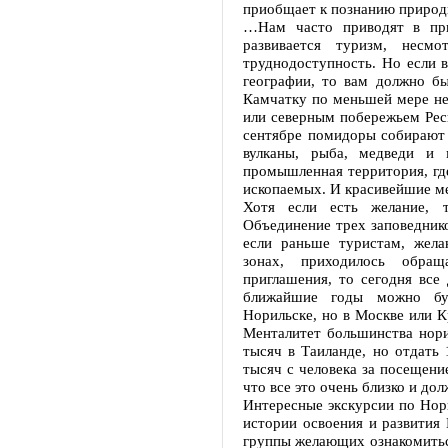
приобщает к познанию природ
…Нам часто приводят в при
развивается туризм, несм
труднодоступность. Но если в
географии, то вам должно бы
Камчатку по меньшей мере не
или северным побережьем Рес
сентябре помидоры собирают с
вулканы, рыба, медведи и
промышленная территория, гд
ископаемых. И красивейшие мес
Хотя если есть желание, 
Объединение трех заповеднико
если раньше туристам, жел
зонах, приходилось обра
приглашения, то сегодня все
ближайшие годы можно бу
Норильске, но в Москве или К
Менталитет большинства нори
тысяч в Таиланде, но отдать 
тысяч с человека за посещени
что все это очень близко и до
Интересные экскурсии по Нор
истории освоения и развития
группы желающих ознакомитьс