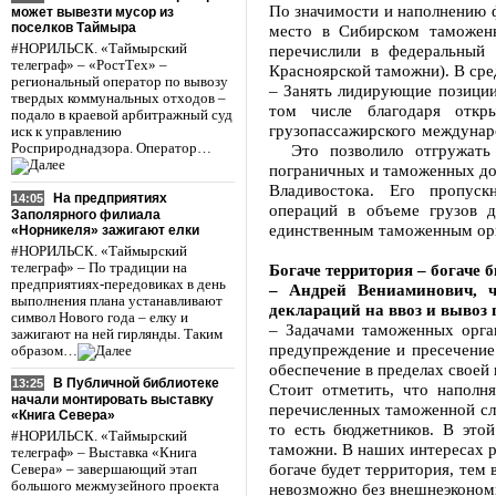
По значимости и наполнению 
может вывезти мусор из
поселков Таймыра
место в Сибирском таможен
#НОРИЛЬСК. «Таймырский
перечислили в федеральный 
телеграф» – «РостТех» –
Красноярской таможни). В сре
региональный оператор по вывозу
– Занять лидирующие позиции
твердых коммунальных отходов –
том числе благодаря откр
подало в краевой арбитражный суд
грузопассажирского междунар
иск к управлению
Росприроднадзора. Оператор…
Это позволило отгружать 
пограничных и таможенных до
Владивостока. Его пропуск
На предприятиях
14:05
операций в объеме грузов 
Заполярного филиала
единственным таможенным орг
«Норникеля» зажигают елки
#НОРИЛЬСК. «Таймырский
телеграф» – По традиции на
Богаче территория – богаче 
предприятиях-передовиках в день
– Андрей Вениаминович, 
выполнения плана устанавливают
деклараций на ввоз и вывоз
символ Нового года – елку и
– Задачами таможенных орга
зажигают на ней гирлянды. Таким
предупреждение и пресечение
образом…
обеспечение в пределах своей
В Публичной библиотеке
13:25
Стоит отметить, что наполня
начали монтировать выставку
перечисленных таможенной слу
«Книга Севера»
то есть бюджетников. В это
#НОРИЛЬСК. «Таймырский
таможни. В наших интересах р
телеграф» – Выставка «Книга
богаче будет территория, тем 
Севера» – завершающий этап
большого межмузейного проекта
невозможно без внешнеэкономи