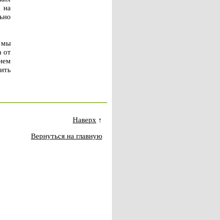
 на
ьно
 мы
а от
ием
ить
Наверх
↑
Вернуться на главную