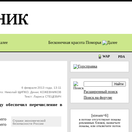
Бесконечная красота Поморья
WAP
PDA
6 февраля 2013 года, 13:11
Расширенный поиск
то: Николай ЩИПКО, Денис КОЖЕВНИКОВ
Текст: Лариса СТЕЦЕВИЧ
Поиск на форуме
у обеспечил перечисление в
[stream=6]
его
в потоке отсутствуют показы
Стражи экономической
рекламных блоков, назначьте
его
безопасности России
показы, или отключите поток
.