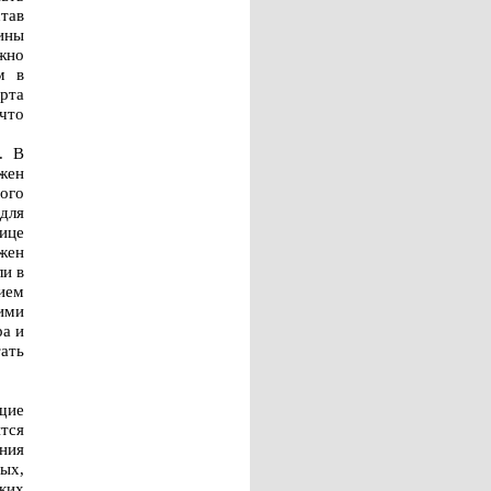
став
ины
жно
м в
рта
что
. В
жен
ого
для
ице
лжен
ли в
тием
ими
ра и
тать
щие
тся
ния
ых,
ких