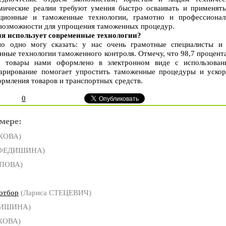
мические реалии требуют умения быстро осваивать и применять
ционные и таможенные технологии, грамотно и профессионал
е возможности для упрощения таможенных процедур.
я использует современные технологии?
но одно могу сказать: у нас очень грамотные специалисты и
нные технологии таможенного контроля. Отмечу, что 98,7 процент
а товары нами оформлено в электронном виде с использован
ларирование помогает упростить таможенные процедуры и ускор
рмления товаров и транспортных средств.
0
мере:
РКОВА)
 ФЕДИШИНА)
ОПОВА)
 отбор
(Лариса СТЕЦЕВИЧ)
ДИШИНА)
КОВА)