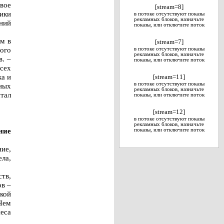
вое
[stream=8]
ики
в потоке отсутствуют показы
рекламных блоков, назначьте
ний
показы, или отключите поток
м в
[stream=7]
ого
в потоке отсутствуют показы
рекламных блоков, назначьте
. –
показы, или отключите поток
сех
а и
[stream=11]
в потоке отсутствуют показы
ных
рекламных блоков, назначьте
тал
показы, или отключите поток
[stream=12]
в потоке отсутствуют показы
рекламных блоков, назначьте
ние
показы, или отключите поток
ие,
ла,
тв,
ов –
кой
 Чем
неса