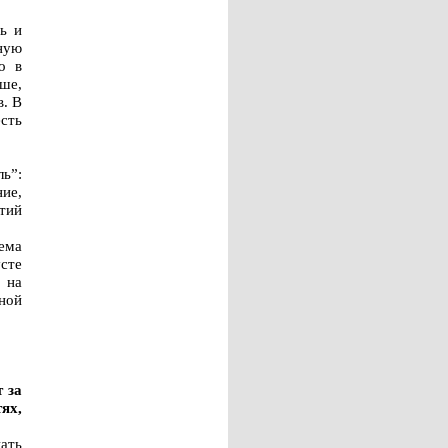
ь и
ную
о в
ше,
в. В
сть
ь”:
ие,
тий
ема
сте
 на
ной
 за
ях,
ать