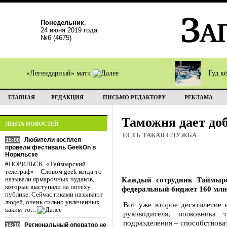
Понедельник
,
24 июня 2019 года
№6 (4675)
«Легендарный» матч
Гуд к
ГЛАВНАЯ
РЕДАКЦИЯ
ПИСЬМО РЕДАКТОРУ
РЕКЛАМА
Таможня дает до
ЛЕНТА НОВОСТЕЙ
ЕСТЬ ТАКАЯ СЛУЖБА
Любители косплея
15:00
провели фестиваль GeekOn в
Норильске
#НОРИЛЬСК. «Таймырский
телеграф» – Словом geek когда-то
Каждый сотрудник Таймырс
называли ярмарочных чудаков,
которые выступали на потеху
федеральный бюджет 160 млн
публике. Сейчас гиками называют
людей, очень сильно увлеченных
Вот уже второе десятилетие 
каким-то…
руководителя, полковника
подразделения – способствова
Региональный оператор не
14:10