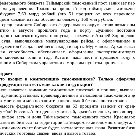
федерального бюджета Таймырский таможенный пост занимает пер
ном управлении. Только за прошлый год таймырские таможенн
бюджет 7,63 млрд рублей (это 51 процент от всех перечисле
днем каждый из них обеспечил бюджету 160 млн рублей.
 среди таможен Сибирского федерального округа стало возможны
ытию в августе прошлого года в порту Дудинки постоянн
одного морского пункта пропуска, – отмечает Андрей Хорощенков
суда, выполняющие международные рейсы, с оформлением в
кументов без дальнейшего захода в порты Мурманска, Архангельск
ная способность обеспечивает оформление экспортно-импорт
до миллиона тонн в год. Кстати, наш пост в прошлом году с
аном в Сибирском управлении с морским пунктом пропуска.
бюджет
что входит в компетенцию таможенников? Только оформле
 продукции или есть еще какие-то функции?
нов являются взимание таможенных платежей и пошлин, выявлен
 административных правонарушений в отношении таможенного де
 компетенции мер по защите национальной безопасности страны.
емость федерального бюджета на 53 процента зависит от средс
жбой России. А это деньги учителей, врачей, военных, пенсионер
й цифре есть и доля Таймырского таможенного поста Красноярс
азвитие бизнеса на территории Таймырского автономного округа.
в конечном счете богаче будет государственная казна. Развитие биз
ческих торговых связей, ввоза и вывоза товара.