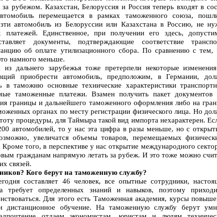
за рубежом. Казахстан, Белоруссия и Россия теперь входят в со
автомобиль перемещается в рамках таможенного союза, пошл
зти автомобиль из Белоруссии или Казахстана в Россию, не ну
 платежей. Единственное, при получении его здесь, допусти
ставляет документы, подтверждающие соответствие транспо
итанцию об оплате утилизационного сбора. По сравнению с тем, 
это намного меньше.
я из дальнего зарубежья тоже претерпели некоторые изменения
ающий приобрести автомобиль, предположим, в Германии, дол
ть в таможню основные технические характеристики транспортн
имые таможенные платежи. Взамен получить пакет документов 
ния границы и дальнейшего таможенного оформления либо на гран
аможенных органах по месту регистрации физического лица. Но до
стоту процедуры, для Таймыра такой вид импорта нехарактерен. Ес
200 автомобилей, то у нас эта цифра в разы меньше, но с откры
возможно, увеличатся объемы товаров, перемещаемых физическ
 Кроме того, в перспективе у нас открытие международного секто
довым гражданам напрямую летать за рубеж. И это тоже можно счи
х связей.
дников? Кого берут на таможенную службу?
годня составляет 46 человек, все опытные сотрудники, настоя
а требует определенных знаний и навыков, поэтому приходи
енствоваться. Для этого есть Таможенная академия, курсы повыше
 и дистанционное обучение. На таможенную службу берут умн
едпочтение отдаем экономистам, юристам и людям техничес