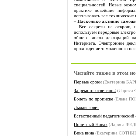
специальностей. Новые эконо
практике новейшие информа
использовать все технически
– Насколько активно таможн
– Все секреты не открою, 
используем передовые электро
общего числа деклараций н
Интернета. Электронное дек
прохождение таможенного офо
Читайте также в этом но
Первые сроки
(Екатерина БА
За ремонт ответишь!
(Лариса
Болеть по прописке
(Елена П
Лыжня зовет
Естественный педагогический
Почетный Новак
(Лариса ФЕ
Вина вина
(Екатерина СОТНИ