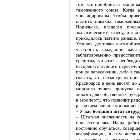
тем, кто приобретает машины 
таможенного союза. Когда 
унифицированы. Чтобы приве
платить никаких таможенных
Норильске, владелец предо
экологическому классу, и кв
приходилось платить раньше, 
Условия доставки автомобил
частности, гражданин, жел
заблаговременно предостави
средства, уплатить необход
беспрепятственного пересече
при ее пересечении, либо в т
сказать, что, несмотря на про
Красноярск в день ввозят до 
морского пункта пропуска, 
лицами для собственных нужд.
в аэропорту, что позволит ря
развитием внешнеэкономически
– У вас большой штат сотру
– Штатная численность на се
профессионалы. Наша работ
постоянно обучаться, соверш
квалификации, в том числе
талантливых и честных. Пр