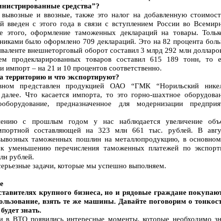
министрированные средства”?
вывозные и ввозные, также это налог на добавленную стоимост
й введен с этого года в связи с вступлением России во Всемир
е этого, оформление таможенных деклараций на товары. Тольк
иками было оформлено 709 деклараций. Это на 82 процента боль
иваленте внешнеторговый оборот составил 3 млрд 292 млн долларо
ем продекларированных товаров составил 615 189 тонн, то е
 и импорт – на 21 и 10 процентов соответственно.
а территорию и что экспортируют?
вном представлен продукцией ОАО “ГМК “Норильский никел
 далее. Что касается импорта, то это горно-шахтное оборудован
оборудование, предназначенное для модернизации предприя
внению с прошлым годом у нас наблюдается увеличение объ
портной составляющей на 323 млн 661 тыс. рублей. В авгу
вывозных таможенных пошлин на металлопродукцию, в основном
 к уменьшению перечисления таможенных платежей по экспорт
лн рублей.
 серьезные задачи, которые мы успешно выполняем.
е
ставителях крупного бизнеса, но и рядовые граждане покупают
ользование, взять те же машины. Давайте поговорим о тонкост
будет знать.
и в ВТО появились интересные моменты, которые необходимо зн