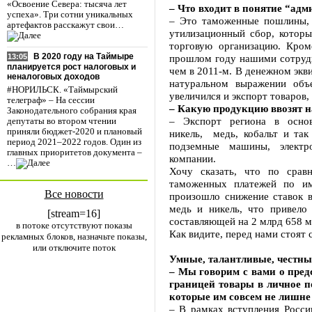
«Освоение Севера: тысяча лет
– Что входит в понятие “ад
успеха». Три сотни уникальных
– Это таможенные пошлины, 
артефактов расскажут свои…
утилизационный сбор, которы
торговую организацию. Кром
В 2020 году на Таймыре
прошлом году нашими сотрудн
13:05
планируется рост налоговых и
чем в 2011-м. В денежном экв
неналоговых доходов
натуральном выражении объ
#НОРИЛЬСК. «Таймырский
увеличился и экспорт товаров,
телеграф» – На сессии
– Какую продукцию ввозят н
Законодательного собрания края
– Экспорт региона в осно
депутаты во втором чтении
приняли бюджет-2020 и плановый
никель, медь, кобальт и так
период 2021–2022 годов. Один из
подземные машины, электро
главных приоритетов документа –
компании.
…
Хочу сказать, что по сра
таможенных платежей по им
Все новости
произошло снижение ставок 
медь и никель, что привело
[stream=16]
составляющей на 2 млрд 658 м
в потоке отсутствуют показы
Как видите, перед нами стоят
рекламных блоков, назначьте показы,
или отключите поток
Умные, талантливые, честны
– Мы говорим с вами о пред
границей товары в личное п
которые им совсем не лишне 
– В рамках вступления Росси