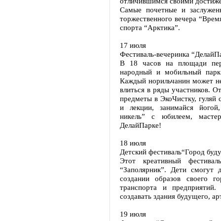
отличившимся своими достиж
Самые почетные и заслужен
торжественного вечера “Время
спорта “Арктика”.
17 июля
Фестиваль-вечеринка “ДелайП
В 18 часов на площади пер
народный и мобильный парк
Каждый норильчанин может не 
влиться в ряды участников. О
предметы в ЭкоЧистку, гуляй
и лекции, занимайся йогой
никель” с юбилеем, мастер
ДелайПарке!
18 июля
Детский фестиваль“Город буд
Этот креативный фестива
“Заполярник”. Дети смогут 
создании образов своего г
транспорта и предприятий.
создавать здания будущего, ар
19 июля