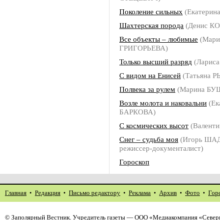
Поколение сильных
(Екатерин
Шахтерская порода
(Денис К
Все объекты – любимые
(Мари
ГРИГОРЬЕВА)
Только высший разряд
(Ларис
С видом на Енисей
(Татьяна 
Полвека за рулем
(Марина БУ
Возле молота и наковальни
(Ек
БАРКОВА)
С космических высот
(Валент
Снег – судьба моя
(Игорь ША
режиссер-документалист)
Гороскоп
Главная
•
Редакция
•
Письмо редактору
•
Реклама
•
Архив
•
Фото
•
Гор
©
Заполярный Вестник
. Учредитель газеты — ООО «Медиакомпания «Северн