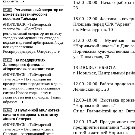
каким-то…
15.00–20.00. Начало работы 
23
Региональный оператор не
14:10
может вывезти мусор из
18.00–22.00. Фестиваль-вечер
поселков Таймыра
Площадь перед СРК “Арена”,
#НОРИЛЬСК. «Таймырский
телеграф» – «РостТех» –
пл. Металлургов, 10
региональный оператор по вывозу
твердых коммунальных отходов –
21.00–02.00. Музейная н
подало в краевой арбитражный суд
“Норильский никель” и Дню г
иск к управлению
Норильская художественная га
Росприроднадзора. Оператор…
ул. Талнахская, 78
На предприятиях
14:05
Заполярного филиала
18 ИЮЛЯ, СУББОТА
«Норникеля» зажигают елки
г. Норильск, Центральный рай
#НОРИЛЬСК. «Таймырский
телеграф» – По традиции на
12.00–20.00. Работа продовол
предприятиях-передовиках в день
выполнения плана устанавливают
Ленинский пр., 23
символ Нового года – елку и
зажигают на ней гирлянды. Таким
12.00–18.00. Выставка произ
образом…
“Норильский никель”
От пл. Гвардейской до пл. Окт
В Публичной библиотеке
13:25
начали монтировать выставку
«Книга Севера»
12.00–13.45. Праздничное шес
#НОРИЛЬСК. «Таймырский
предприятий компании “Норил
телеграф» – Выставка «Книга
гостей и жителей Норильска
Севера» – завершающий этап