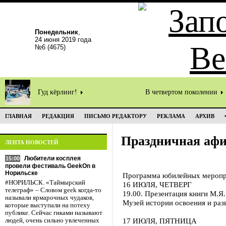
Понедельник
,
24 июня 2019 года
№6 (4675)
Гуд кёрлинг!
В четвертом поколении
ГЛАВНАЯ
РЕДАКЦИЯ
ПИСЬМО РЕДАКТОРУ
РЕКЛАМА
АРХИВ
Праздничная аф
ЛЕНТА НОВОСТЕЙ
Любители косплея
15:00
провели фестиваль GeekOn в
Норильске
Программа юбилейных меропр
#НОРИЛЬСК. «Таймырский
16 ИЮЛЯ, ЧЕТВЕРГ
телеграф» – Словом geek когда-то
19.00. Презентация книги М.Я.
называли ярмарочных чудаков,
Музей истории освоения и раз
которые выступали на потеху
публике. Сейчас гиками называют
17 ИЮЛЯ, ПЯТНИЦА
людей, очень сильно увлеченных