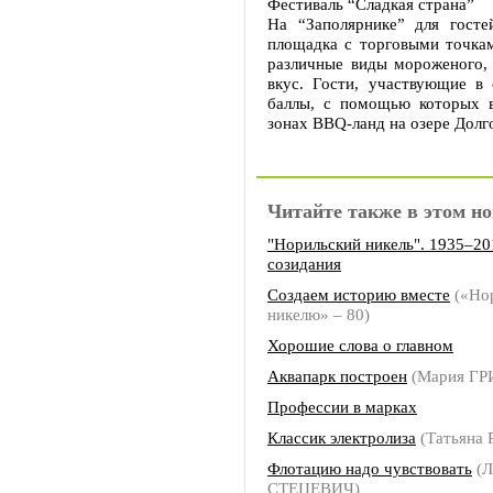
Фестиваль “Сладкая страна”
На “Заполярнике” для госте
площадка с торговыми точкам
различные виды мороженого,
вкус. Гости, участвующие в 
баллы, с помощью которых 
зонах BBQ-ланд на озере Долг
Читайте также в этом но
"Норильский никель". 1935–201
созидания
Создаем историю вместе
(«Но
никелю» – 80)
Хорошие слова о главном
Аквапарк построен
(Мария ГР
Профессии в марках
Классик электролиза
(Татьяна
Флотацию надо чувствовать
(Л
СТЕЦЕВИЧ)