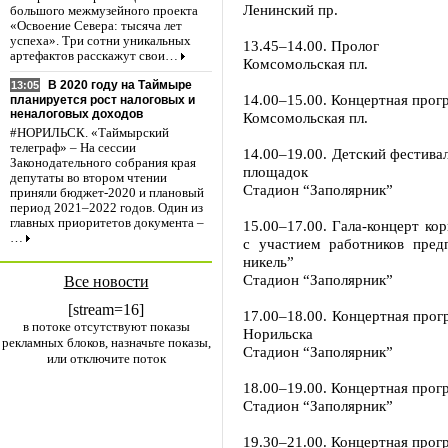
Ленинский пр.
большого межмузейного проекта
«Освоение Севера: тысяча лет
успеха». Три сотни уникальных
13.45–14.00. Пролог
артефактов расскажут свои…
Комсомольская пл.
В 2020 году на Таймыре
13:05
14.00–15.00. Концертная про
планируется рост налоговых и
неналоговых доходов
Комсомольская пл.
#НОРИЛЬСК. «Таймырский
телеграф» – На сессии
14.00–19.00. Детский фестива
Законодательного собрания края
площадок
депутаты во втором чтении
Стадион “Заполярник”
приняли бюджет-2020 и плановый
период 2021–2022 годов. Один из
главных приоритетов документа –
15.00–17.00. Гала-концерт ко
…
с участием работников пред
никель”
Стадион “Заполярник”
Все новости
[stream=16]
17.00–18.00. Концертная прог
в потоке отсутствуют показы
Норильска
рекламных блоков, назначьте показы,
Стадион “Заполярник”
или отключите поток
18.00–19.00. Концертная про
Стадион “Заполярник”
19.30–21.00. Концертная прог