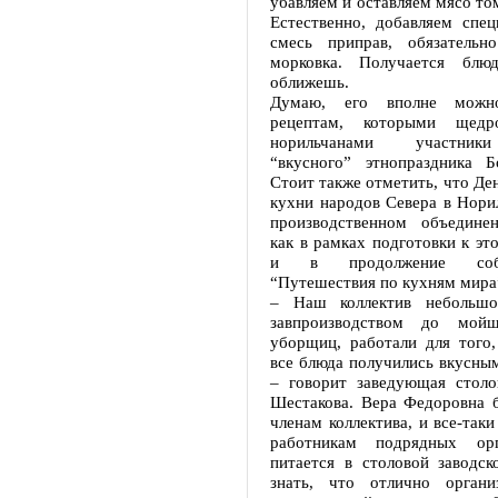
убавляем и оставляем мясо том
Естественно, добавляем спец
смесь приправ, обязательн
морковка. Получается блю
оближешь.
Думаю, его вполне можн
рецептам, которыми щедр
норильчанами участник
“вкусного” этнопраздника 
Стоит также отметить, что Де
кухни народов Севера в Нори
производственном объедине
как в рамках подготовки к это
и в продолжение соб
“Путешествия по кухням мира
– Наш коллектив небольшо
завпроизводством до мой
уборщиц, работали для того,
все блюда получились вкусны
– говорит заведующая стол
Шестакова. Вера Федоровна б
членам коллектива, и все-так
работникам подрядных орг
питается в столовой заводск
знать, что отлично органи