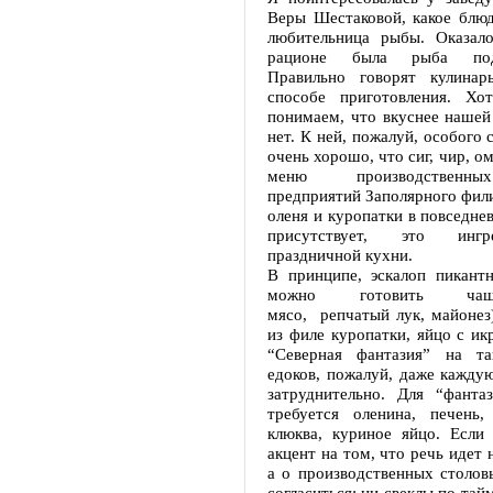
Веры Шестаковой, какое блюд
любительница рыбы. Оказало
рационе была рыба под
Правильно говорят кулинар
способе приготовления. Х
понимаем, что вкуснее нашей
нет. К ней, пожалуй, особого 
очень хорошо, что сиг, чир, о
меню производственн
предприятий Заполярного фили
оленя и куропатки в повседне
присутствует, это инг
праздничной кухни.
В принципе, эскалоп пикант
можно готовить чащ
мясо, репчатый лук, майонез)
из филе куропатки, яйцо с ик
“Северная фантазия” на та
едоков, пожалуй, даже кажду
затруднительно. Для “фантаз
требуется оленина, печень,
клюква, куриное яйцо. Если 
акцент на том, что речь идет 
а о производственных столов
согласиться: ни свеклы по-тай