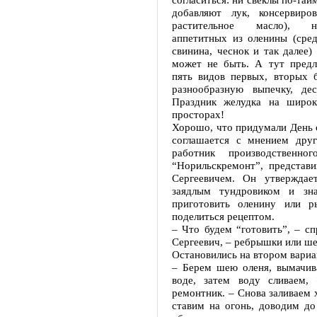
добавляют лук, консервиро
растительное масло), 
аппетитных из оленины (сред
свинина, чеснок и так далее
может не быть. А тут предл
пять видов первых, вторых б
разнообразную выпечку, дес
Праздник желудка на широк
просторах!
Хорошо, что придумали День 
соглашается с мнением друг
работник производственног
“Норильскремонт”, представ
Сергеевичем. Он утверждает
заядлым тундровиком и зна
приготовить оленину или р
поделиться рецептом.
– Что будем “готовить”, – с
Сергеевич, – ребрышки или ш
Остановились на втором вариа
– Берем шею оленя, вымачив
воде, затем воду сливаем, 
ремонтник. – Снова заливаем 
ставим на огонь, доводим до