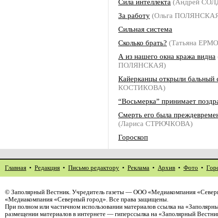
Сила интеллекта
(Андрей СО
За работу
(Ольга ПОЛЯНСКА
Сильная система
Сколько брать?
(Татьяна ЕРМ
А из нашего окна кража видна
ПОЛЯНСКАЯ)
Кайерканцы открыли бальный 
КОСТИКОВА)
“Восьмерка” принимает поздр
Смерть его была преждеврем
(Лариса СТРЮЧКОВА)
Гороскоп
Главная
•
Редакция
•
Письмо редактору
•
Реклама
•
Архив
•
Фото
•
Гор
©
Заполярный Вестник
. Учредитель газеты — ООО «Медиакомпания «Северн
«Медиакомпания «Северный город». Все права защищены.
При полном или частичном использовании материалов ссылка на «Заполярны
размещении материалов в интернете — гиперссылка на «Заполярный Вестник