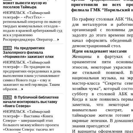
может вывезти мусор из
приготовили во всех про
поселков Таймыра
филиала ГМК “Норильский н
#НОРИЛЬСК. «Таймырский
телеграф» – «РостТех» –
По графику столовая АБК “На
региональный оператор по вывозу
для металлургов и работни
твердых коммунальных отходов –
организаций с половины дв
подало в краевой арбитражный суд
задолго до этого времени пе
иск к управлению
Росприроднадзора. Оператор…
начал оформлять обеденный 
демонстрационный стол.
На предприятиях
14:05
Идеи овладевают массами
Заполярного филиала
Женщины в фартуках с 
«Норникеля» зажигают елки
орнаментом пяти основны
#НОРИЛЬСК. «Таймырский
этносов, некоторые украсили
телеграф» – По традиции на
предприятиях-передовиках в день
же стильной повязкой. В
выполнения плана устанавливают
национальная музыка, на эк
символ Нового года – елку и
мастер-класса “Секреты сев
зажигают на ней гирлянды. Таким
хозяйки чума”, который сост
образом…
субботу в столовой АБК ме
В Публичной библиотеке
13:25
Когда в зале появились первы
начали монтировать выставку
заметила, что некоторы
«Книга Севера»
внимательно смотрят, 
#НОРИЛЬСК. «Таймырский
таймырские жители готовят ю
телеграф» – Выставка «Книга
икряные лепешки. В домашней
Севера» – завершающий этап
большого межмузейного проекта
знания пригодятся!
«Освоение Севера: тысяча лет
И варианты оформления праз