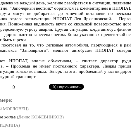
далеко не каждый день, желание разобраться в ситуации, появивш
ятно. “Заполярный вестник” обратился за комментарием в НПОПАТ
рута могут не добираться до конечной остановки по несколь
льник отдела эксплуатации НПОПАТ Лев Ярженковский. – Перва
вия. Пониженная видимость вкупе со скользкой поверхностью дор
ределенную угрозу аварии. Другая ситуация, когда автобус физич
– дорога плотно занесена снегом. Когда указанных препятствий не
 быть и речи.
посетовал на то, что легковые автомобили, паркующиеся в рай
комплекса “Заполярного”, мешают автобусам НПОПАТ соверш
ает НПОПАТ, вполне объективны, – считает директор рудн
в. – Проблема не имеет постоянного характера. Людям пришл
туация только возникла. Теперь на этот проблемный участок доро
ежурный транспорт.
0
мере:
ей МОГЛОВЕЦ)
ое жилье
(Денис КОЖЕВНИКОВ)
ГРИДЧИНА)