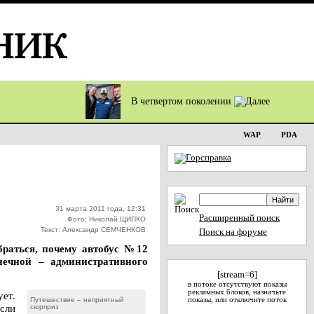
В четвертом поколении
WAP
PDA
31 марта 2011 года, 12:31
Расширенный поиск
Фото: Николай ЩИПКО
Текст: Александр СЕМЧЕНКОВ
Поиск на форуме
браться, почему автобус №12
нечной – административного
[stream=6]
в потоке отсутствуют показы
рекламных блоков, назначьте
ует.
Путешествие – неприятный
показы, или отключите поток
сли
сюрприз