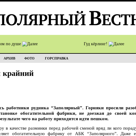
им по душе
Гуд кёрлинг!
АРХИВ
ФОТО
ГОРСПРАВКА
й крайний
сь работники рудника “Заполярный”. Горняки просили разо
тановке обогатительной фабрики, не доезжая до своей ко
езультате чего на работу приходится идти пешком.
у в качестве разминки перед рабочей сменой вряд ли кого порад
еляет обогатительную фабрику от АБК “Заполярного”. Даже е