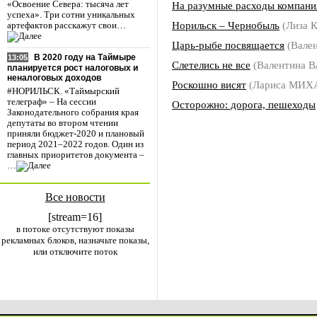
На разумные расходы компани
«Освоение Севера: тысяча лет
успеха». Три сотни уникальных
Норильск – Чернобыль
(Лиза 
артефактов расскажут свои…
Царь-рыбе посвящается
(Вале
В 2020 году на Таймыре
13:05
Слетелись не все
(Валентина 
планируется рост налоговых и
неналоговых доходов
Роскошно висят
(Лариса МИХ
#НОРИЛЬСК. «Таймырский
телеграф» – На сессии
Осторожно: дорога, пешеходы
Законодательного собрания края
депутаты во втором чтении
приняли бюджет-2020 и плановый
период 2021–2022 годов. Один из
главных приоритетов документа –
…
Все новости
[stream=16]
в потоке отсутствуют показы
рекламных блоков, назначьте показы,
или отключите поток