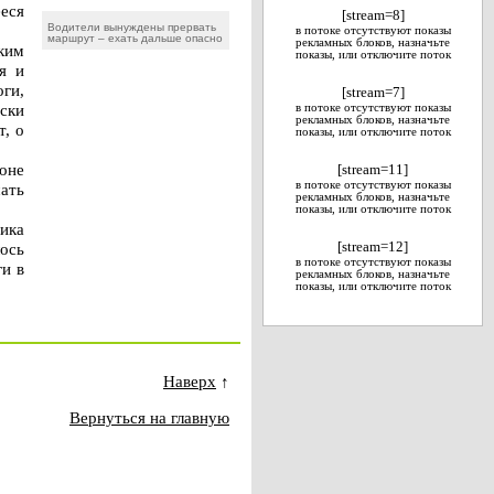
ееся
[stream=8]
.
Водители вынуждены прервать
в потоке отсутствуют показы
маршрут – ехать дальше опасно
рекламных блоков, назначьте
ким
показы, или отключите поток
я и
оги,
[stream=7]
ески
в потоке отсутствуют показы
рекламных блоков, назначьте
т, о
показы, или отключите поток
оне
[stream=11]
в потоке отсутствуют показы
ать
рекламных блоков, назначьте
показы, или отключите поток
ика
ось
[stream=12]
в потоке отсутствуют показы
ги в
рекламных блоков, назначьте
показы, или отключите поток
Наверх
↑
Вернуться на главную