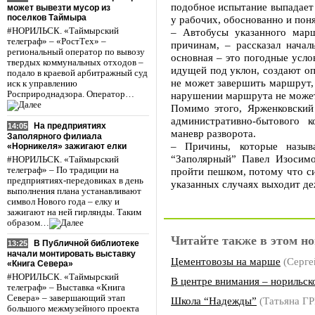
подобное испытание выпадает 
может вывезти мусор из
поселков Таймыра
у рабочих, обоснованно и пон
#НОРИЛЬСК. «Таймырский
– Автобусы указанного марш
телеграф» – «РостТех» –
причинам, – рассказал нача
региональный оператор по вывозу
основная – это погодные усло
твердых коммунальных отходов –
идущей под уклон, создают оп
подало в краевой арбитражный суд
не может завершить маршрут, 
иск к управлению
Росприроднадзора. Оператор…
нарушении маршрута не может
Помимо этого, Ярженковский 
административно-бытового 
На предприятиях
14:05
маневр разворота.
Заполярного филиала
– Причины, которые назыв
«Норникеля» зажигают елки
“Заполярный” Павел Изосимо
#НОРИЛЬСК. «Таймырский
телеграф» – По традиции на
пройти пешком, потому что си
предприятиях-передовиках в день
указанных случаях выходит д
выполнения плана устанавливают
символ Нового года – елку и
зажигают на ней гирлянды. Таким
образом…
Читайте также в этом но
В Публичной библиотеке
13:25
начали монтировать выставку
Цементовозы на марше
(Серг
«Книга Севера»
#НОРИЛЬСК. «Таймырский
В центре внимания – норильск
телеграф» – Выставка «Книга
Севера» – завершающий этап
Школа “Надежды”
(Татьяна 
большого межмузейного проекта