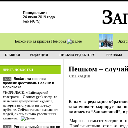
Понедельник
,
24 июня 2019 года
№6 (4675)
Бесконечная красота Поморья
Экстр
ГЛАВНАЯ
РЕДАКЦИЯ
ПИСЬМО РЕДАКТОРУ
РЕКЛАМА
Пешком – случа
ЛЕНТА НОВОСТЕЙ
СИТУАЦИЯ
Любители косплея
15:00
провели фестиваль GeekOn в
Норильске
#НОРИЛЬСК. «Таймырский
телеграф» – Словом geek когда-то
К нам в редакцию обратили
называли ярмарочных чудаков,
которые выступали на потеху
заканчивает маршрут на ос
публике. Сейчас гиками называют
комплекса “Заполярный”, в р
людей, очень сильно увлеченных
каким-то…
Марш на семьсот метров в гор
Приблизительно столько отд
Региональный оператор не
14:10