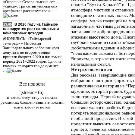
«Освоение Севера: тысяча лет
похожи “Бухта Ханалей” и “Где 
успеха». Три сотни уникальных
атмосфера мистики и странные 
артефактов расскажут свои…
сошедшие с газетных полос. М
серфера, молча глядящий на мор
В 2020 году на Таймыре
13:05
загадочным частным детективом
планируется рост налоговых и
заставившее добропорядочного
неналоговых доходов
этажами высотного дома. Писат
#НОРИЛЬСК. «Таймырский
глубокие мысли из самых обыкн
телеграф» – На сессии
любопытными идеями и афорис
Законодательного собрания края
депутаты во втором чтении
“невозможно выживать без пере
приняли бюджет-2020 и плановый
Впрочем, в отрыве от контекст
период 2021–2022 годов. Один из
изначальный смысл.
главных приоритетов документа –
Не грех посмеяться
…
Два рассказа, завершающие кни
выбранного автором формата, о
Все новости
реалистическая история из “Пе
мужчине, который решил, будто
[stream=16]
лишь трижды. Первый неудачный
в потоке отсутствуют показы
большой осторожностью, однак
рекламных блоков, назначьте показы,
или отключите поток
все-таки удалось разбить бедня
потерять эмоциональное равнове
необычной профессии. В какой
предстоит выяснить самостояте
прочего, является классическим
главный герой не только крути