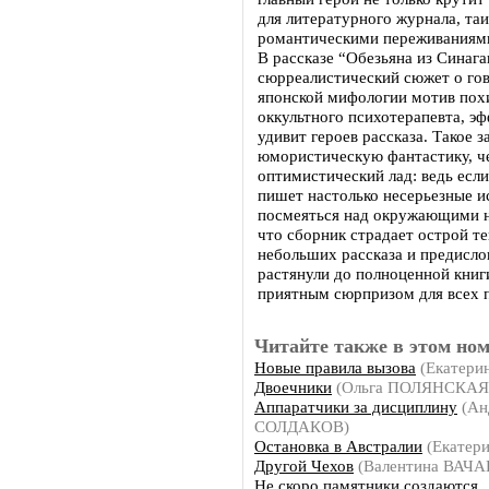
для литературного журнала, та
романтическими переживаниям
В рассказе “Обезьяна из Синаг
сюрреалистический сюжет о гов
японской мифологии мотив пох
оккультного психотерапевта, э
удивит героев рассказа. Такое
юмористическую фантастику, че
оптимистический лад: ведь есл
пишет настолько несерьезные ис
посмеяться над окружающими н
что сборник страдает острой т
небольших рассказа и предисло
растянули до полноценной книги
приятным сюрпризом для всех 
Читайте также в этом ном
Новые правила вызова
(Екатери
Двоечники
(Ольга ПОЛЯНСКАЯ
Аппаратчики за дисциплину
(Ан
СОЛДАКОВ)
Остановка в Австралии
(Екатер
Другой Чехов
(Валентина ВАЧА
Не скоро памятники создаются