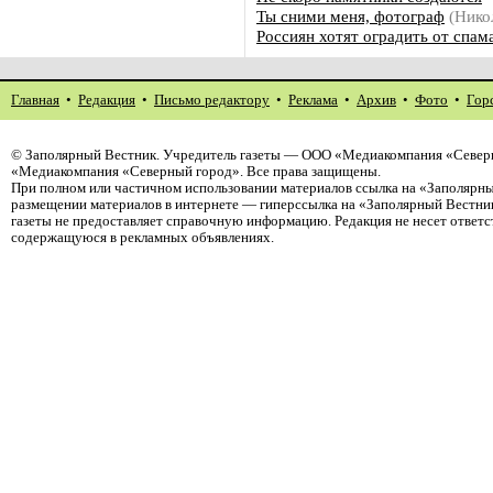
Ты сними меня, фотограф
(Нико
Россиян хотят оградить от спам
Главная
•
Редакция
•
Письмо редактору
•
Реклама
•
Архив
•
Фото
•
Гор
©
Заполярный Вестник
. Учредитель газеты — ООО «Медиакомпания «Северн
«Медиакомпания «Северный город». Все права защищены.
При полном или частичном использовании материалов ссылка на «Заполярны
размещении материалов в интернете — гиперссылка на «Заполярный Вестник
газеты не предоставляет справочную информацию. Редакция не несет ответ
содержащуюся в рекламных объявлениях.