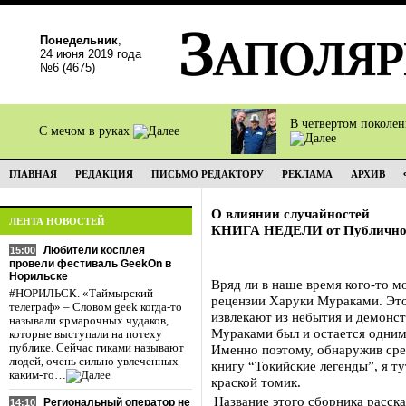
Понедельник
,
24 июня 2019 года
№6 (4675)
В четвертом поколе
С мечом в руках
ГЛАВНАЯ
РЕДАКЦИЯ
ПИСЬМО РЕДАКТОРУ
РЕКЛАМА
АРХИВ
О влиянии случайностей
ЛЕНТА НОВОСТЕЙ
КНИГА НЕДЕЛИ от Публичной
Любители косплея
15:00
провели фестиваль GeekOn в
Норильске
Вряд ли в наше время кого-то 
#НОРИЛЬСК. «Таймырский
рецензии Харуки Мураками. Это 
телеграф» – Словом geek когда-то
извлекают из небытия и демонс
называли ярмарочных чудаков,
Мураками был и остается одним
которые выступали на потеху
публике. Сейчас гиками называют
Именно поэтому, обнаружив сре
людей, очень сильно увлеченных
книгу “Токийские легенды”, я т
каким-то…
краской томик.
Название этого сборника расска
Региональный оператор не
14:10