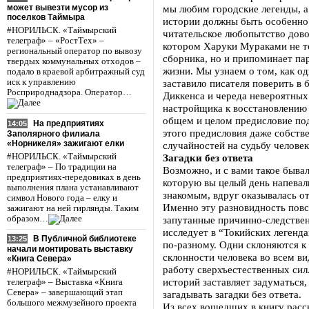
может вывезти мусор из
мы любим городские легенды, а 
поселков Таймыра
истории должны быть особенно
#НОРИЛЬСК. «Таймырский
читательское любопытство дово
телеграф» – «РостТех» –
котором Харуки Мураками не т
региональный оператор по вывозу
сборника, но и припоминает па
твердых коммунальных отходов –
жизни. Мы узнаем о том, как о
подало в краевой арбитражный суд
иск к управлению
заставило писателя поверить в б
Росприроднадзора. Оператор…
Диккенса и череда невероятных
настройщика к восстановлению 
общем и целом предисловие под
На предприятиях
14:05
этого предисловия даже собств
Заполярного филиала
«Норникеля» зажигают елки
случайностей на судьбу человек
#НОРИЛЬСК. «Таймырский
Загадки без ответа
телеграф» – По традиции на
Возможно, и с вами такое бывал
предприятиях-передовиках в день
которую вы целый день напевал
выполнения плана устанавливают
знакомым, вдруг оказывалась о
символ Нового года – елку и
Именно эту разновидность повс
зажигают на ней гирлянды. Таким
образом…
запутанные причинно-следствен
исследует в “Токийских легенд
В Публичной библиотеке
13:25
по-разному. Одни склоняются к
начали монтировать выставку
склонности человека во всем ви
«Книга Севера»
работу сверхъестественных сил
#НОРИЛЬСК. «Таймырский
историй заставляет задуматься,
телеграф» – Выставка «Книга
Севера» – завершающий этап
загадывать загадки без ответа.
большого межмузейного проекта
Из всех вошедших в книгу расс