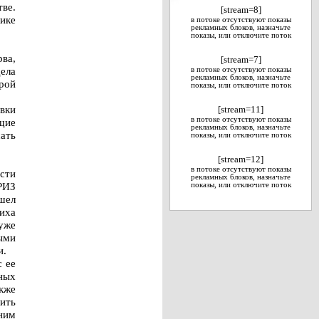
ве.
[stream=8]
ике
в потоке отсутствуют показы
рекламных блоков, назначьте
показы, или отключите поток
ва,
[stream=7]
ела
в потоке отсутствуют показы
рекламных блоков, назначьте
орой
показы, или отключите поток
овки
[stream=11]
в потоке отсутствуют показы
щие
рекламных блоков, назначьте
ать
показы, или отключите поток
[stream=12]
в потоке отсутствуют показы
сти
рекламных блоков, назначьте
РИЗ
показы, или отключите поток
шел
иха
уже
ыми
и.
с ее
ных
кже
ить
 ним