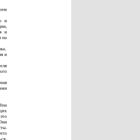
оем
о и
ии,
я и
ы на
ка.
ия и
еля
ого
чия
сами
бна
щих
 это
Они
ты.
что
ься.