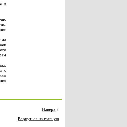
е в
рию
чил
ние
ема
ачи
кого
рам
ал.
ы с
сея
ния
Наверх
↑
Вернуться на главную