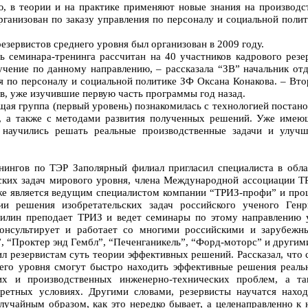
 в теории и на практике применяют новые знания на производст
ганизован по заказу управления по персоналу и социальной полит
езервистов среднего уровня был организован в 2009 году.
ь семинара-тренинга рассчитан на 40 участников кадрового резер
учение по данному направлению, – рассказала “ЗВ” начальник отд
я по персоналу и социальной политике ЗФ Оксана Конакова. – Вт
в, уже изучившие первую часть программы год назад.
щая группа (первый уровень) познакомилась с технологией постан
ч, а также с методами развития полученных решений. Уже имею
 научились решать реальные производственные задачи и улучш
нингов по ТЭР Заполярный филиал пригласил специалиста в обла
ских задач мирового уровня, члена Международной ассоциации Т
же является ведущим специалистом компании “ТРИЗ-профи” и про
ии решения изобретательских задач российского ученого Генр
тилин преподает ТРИЗ и ведет семинары по этому направлению 
консультирует и работает со многими российскими и зарубежн
, “Проктер энд Гембл”, “Печенганикель”, “Форд-моторс” и другим
л резервистам суть теории эффективных решений. Рассказал, что 
его уровня смогут быстро находить эффективные решения реаль
ких и производственных инженерно-технических проблем, а та
ретных условиях. Другими словами, резервисты научатся наход
лучайным образом, как это нередко бывает, а целенаправленно к