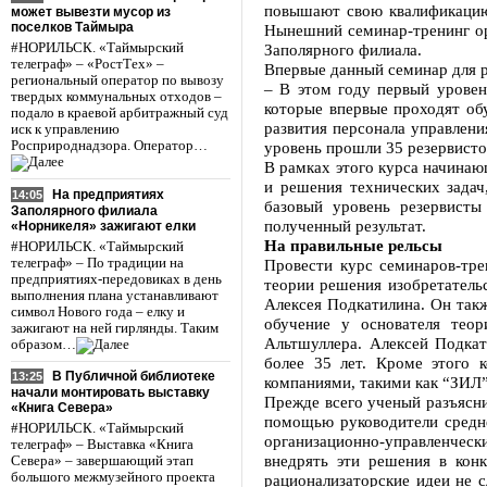
повышают свою квалификацию,
может вывезти мусор из
поселков Таймыра
Нынешний семинар-тренинг ор
#НОРИЛЬСК. «Таймырский
Заполярного филиала.
телеграф» – «РостТех» –
Впервые данный семинар для р
региональный оператор по вывозу
– В этом году первый уровен
твердых коммунальных отходов –
которые впервые проходят об
подало в краевой арбитражный суд
развития персонала управлени
иск к управлению
Росприроднадзора. Оператор…
уровень прошли 35 резервисто
В рамках этого курса начинаю
и решения технических зада
На предприятиях
14:05
базовый уровень резервисты
Заполярного филиала
полученный результат.
«Норникеля» зажигают елки
На правильные рельсы
#НОРИЛЬСК. «Таймырский
телеграф» – По традиции на
Провести курс семинаров-тре
предприятиях-передовиках в день
теории решения изобретатель
выполнения плана устанавливают
Алексея Подкатилина. Он так
символ Нового года – елку и
обучение у основателя теор
зажигают на ней гирлянды. Таким
Альтшуллера. Алексей Подка
образом…
более 35 лет. Кроме этого 
В Публичной библиотеке
13:25
компаниями, такими как “ЗИЛ”
начали монтировать выставку
Прежде всего ученый разъясни
«Книга Севера»
помощью руководители средн
#НОРИЛЬСК. «Таймырский
организационно-управленчес
телеграф» – Выставка «Книга
внедрять эти решения в конк
Севера» – завершающий этап
большого межмузейного проекта
рационализаторские идеи не с