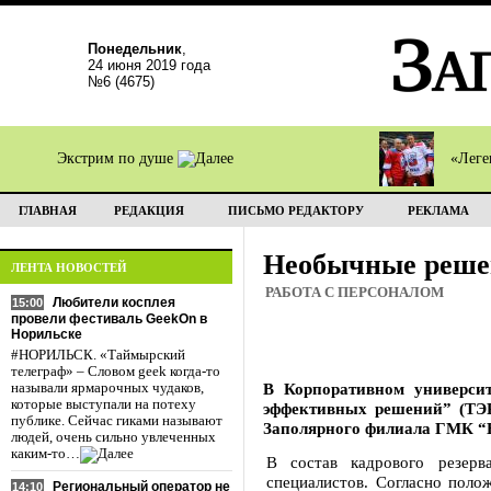
Понедельник
,
24 июня 2019 года
№6 (4675)
Экстрим по душе
«Леге
ГЛАВНАЯ
РЕДАКЦИЯ
ПИСЬМО РЕДАКТОРУ
РЕКЛАМА
Необычные решен
ЛЕНТА НОВОСТЕЙ
РАБОТА С ПЕРСОНАЛОМ
Любители косплея
15:00
провели фестиваль GeekOn в
Норильске
#НОРИЛЬСК. «Таймырский
телеграф» – Словом geek когда-то
В Корпоративном универси
называли ярмарочных чудаков,
которые выступали на потеху
эффективных решений” (ТЭР)
публике. Сейчас гиками называют
Заполярного филиала ГМК “
людей, очень сильно увлеченных
каким-то…
В состав кадрового резерв
специалистов. Согласно поло
Региональный оператор не
14:10