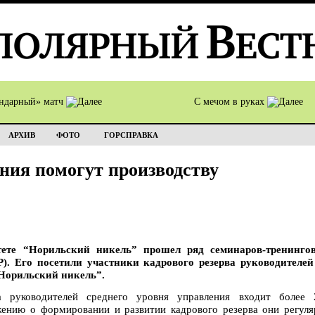
ндарный» матч
С мечом в руках
АРХИВ
ФОТО
ГОРСПРАВКА
ия помогут производству
тете “Норильский никель” прошел ряд семинаров-тренинго
. Его посетили участники кадрового резерва руководителей
Норильский никель”.
а руководителей среднего уровня управления входит более 
жению о формировании и развитии кадрового резерва они регуля