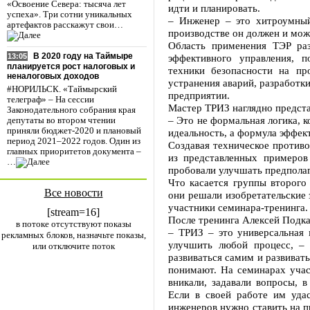
«Освоение Севера: тысяча лет
идти и планировать.
успеха». Три сотни уникальных
– Инженер – это хитроумный
артефактов расскажут свои…
производстве он должен и мож
Область применения ТЭР раз
В 2020 году на Таймыре
эффективного управления, п
13:05
планируется рост налоговых и
техники безопасности на пр
неналоговых доходов
устранения аварий, разработк
#НОРИЛЬСК. «Таймырский
предприятии.
телеграф» – На сессии
Мастер ТРИЗ наглядно предста
Законодательного собрания края
– Это не формальная логика, 
депутаты во втором чтении
приняли бюджет-2020 и плановый
идеальность, а формула эффек
период 2021–2022 годов. Один из
Создавая техническое против
главных приоритетов документа –
из представленных примеров
…
пробовали улучшать предпола
Что касается группы второго
Все новости
они решали изобретательские 
участники семинара-тренинга.
[stream=16]
После тренинга Алексей Подка
в потоке отсутствуют показы
– ТРИЗ – это универсальная 
рекламных блоков, назначьте показы,
улучшить любой процесс, – 
или отключите поток
развиваться самим и развивать
понимают. На семинарах учас
вникали, задавали вопросы, 
Если в своей работе им удас
инженеров нужно ставить на п