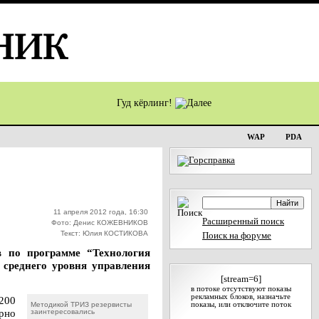
Гуд кёрлинг!
WAP
PDA
11 апреля 2012 года, 16:30
Расширенный поиск
Фото: Денис КОЖЕВНИКОВ
Текст: Юлия КОСТИКОВА
Поиск на форуме
в по программе “Технология
 среднего уровня управления
[stream=6]
в потоке отсутствуют показы
рекламных блоков, назначьте
200
Методикой ТРИЗ резервисты
показы, или отключите поток
рно
заинтересовались