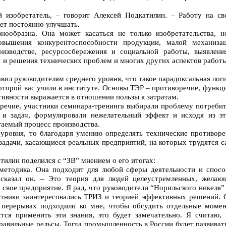
 изобретатель, – говорит Алексей Подкатилин. – Работу на св
ет постоянно улучшать.
нообразна. Она может касаться не только изобретательства, н
овышения конкурентоспособности продукции, малой механизац
оизводстве, ресурсосбережения и социальной работы, выявлени
и и решения технических проблем и многих других аспектов работ
вил руководителям среднего уровня, что такое парадоксальная логи
которой вас учили в институте. Основы ТЭР – противоречие, функц
тивности выражается в отношении пользы к затратам.
оречие, участники семинара-тренинга выбирали проблему потребит
 и задач, формулировали нежелательный эффект и исходя из эт
гаемый процесс производства.
 уровня, то благодаря умению определять технические противоре
задачи, касающиеся реальных предприятий, на которых трудятся 
тилин поделился с “ЗВ” мнением о его итогах:
методика. Она подходит для любой сферы деятельности и спосо
сказал он. – Это теория для людей целеустремленных, желаю
 свое предприятие. Я рад, что руководители “Норильского никеля”
тники заинтересовались ТРИЗ и теорией эффективных решений. 
в перерывах подходили ко мне, чтобы обсудить отдельные момен
тся применить эти знания, это будет замечательно. Я считаю, 
равильные рельсы. Тогда промышленность в России будет развиват