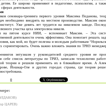
детям. Ее широко применяют в педагогике, психологии, а такж
 сферах деятельности.
мя
иков семинара-тренинга первого уровня Максима Педанова, тео
дач необходимо внедрять на местном производстве. Максим окон
нститут. Уже девять лет трудится на никелевом заводе. Послед
лизного участка цеха электролиза никеля.
л на пятом курсе НИИ, – вспоминает Максим. – Эта сист
твенной деятельности очень эффективна. Она помогает решать зад
уровня, как мой, но будет полезна и молодым работникам “Норильс
их сориентировать. Очень важно вложить знания по ТРИЗ менедже
енингов энтузиазм у руководителей среднего уровня не проп
и себе список литературы по ТРИЗ, записали технологию работ
ой теории и решили применить их в ближайшее время. А Алек
рове, Йошкар-Оле и других городах страны, где теория реше
 востребована.
0
мере:
ОЛДАКОВ)
ор ЦАРЕВ)