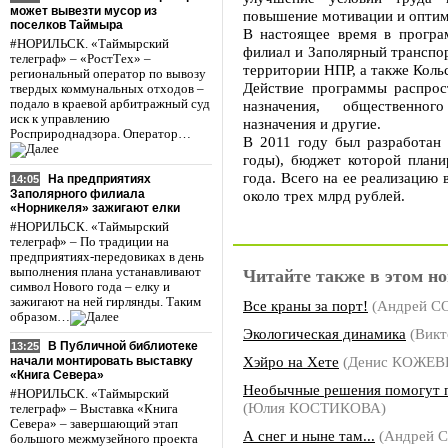
может вывезти мусор из
повышение мотивации и оптим
поселков Таймыра
В настоящее время в програ
#НОРИЛЬСК. «Таймырский
филиал и Заполярный транспо
телеграф» – «РостТех» –
территории НПР, а также Коль
региональный оператор по вывозу
Действие программы распрос
твердых коммунальных отходов –
подало в краевой арбитражный суд
назначения, общественного
иск к управлению
назначения и другие.
Росприроднадзора. Оператор…
В 2011 году был разработан
годы), бюджет которой плани
года. Всего на ее реализацию 
На предприятиях
14:05
Заполярного филиала
около трех млрд рублей.
«Норникеля» зажигают елки
#НОРИЛЬСК. «Таймырский
телеграф» – По традиции на
предприятиях-передовиках в день
выполнения плана устанавливают
Читайте также в этом но
символ Нового года – елку и
зажигают на ней гирлянды. Таким
Все краны за порт!
(Андрей С
образом…
Экологическая динамика
(Викт
В Публичной библиотеке
13:25
Хэйро на Хете
(Денис КОЖЕ
начали монтировать выставку
«Книга Севера»
Необычные решения помогут 
#НОРИЛЬСК. «Таймырский
(Юлия КОСТИКОВА)
телеграф» – Выставка «Книга
Севера» – завершающий этап
А снег и ныне там...
(Андрей 
большого межмузейного проекта