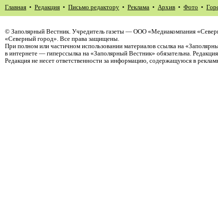
Главная
•
Редакция
•
Письмо редактору
•
Реклама
•
Архив
•
Фото
•
Гор
©
Заполярный Вестник
. Учредитель газеты — ООО «Медиакомпания «Север
«Северный город». Все права защищены.
При полном или частичном использовании материалов ссылка на «Заполярны
в интернете — гиперссылка на «Заполярный Вестник» обязательна. Редакци
Редакция не несет ответственности за информацию, содержащуюся в реклам