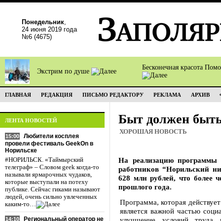
Понедельник
,
24 июня 2019 года
№6 (4675)
Бесконечная красота Пом
Экстрим по душе
ГЛАВНАЯ
РЕДАКЦИЯ
ПИСЬМО РЕДАКТОРУ
РЕКЛАМА
АРХИВ
Быт должен быть
ЛЕНТА НОВОСТЕЙ
ХОРОШАЯ НОВОСТЬ
Любители косплея
15:00
провели фестиваль GeekOn в
Норильске
На реализацию программы 
#НОРИЛЬСК. «Таймырский
телеграф» – Словом geek когда-то
работников “Норильский ни
называли ярмарочных чудаков,
628 млн рублей, что более 
которые выступали на потеху
прошлого года.
публике. Сейчас гиками называют
людей, очень сильно увлеченных
Программа, которая действует
каким-то…
является важной частью соци
Региональный оператор не
улучшение условий труда 
14:10