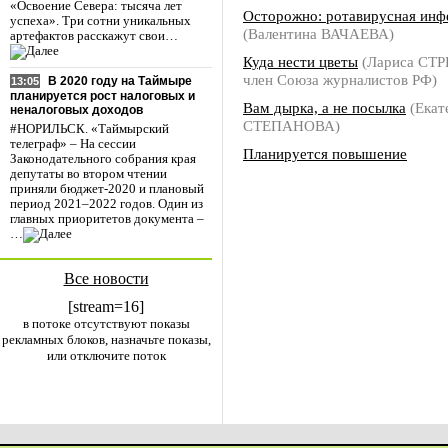
«Освоение Севера: тысяча лет
Осторожно: ротавирусная инф
успеха». Три сотни уникальных
(Валентина ВАЧАЕВА)
артефактов расскажут свои…
Куда нести цветы
(Лариса СТ
член Союза журналистов РФ)
В 2020 году на Таймыре
13:05
планируется рост налоговых и
Вам дырка, а не посылка
(Екат
неналоговых доходов
СТЕПАНОВА)
#НОРИЛЬСК. «Таймырский
телеграф» – На сессии
Планируется повышение
Законодательного собрания края
депутаты во втором чтении
приняли бюджет-2020 и плановый
период 2021–2022 годов. Один из
главных приоритетов документа –
…
Все новости
[stream=16]
в потоке отсутствуют показы
рекламных блоков, назначьте показы,
или отключите поток