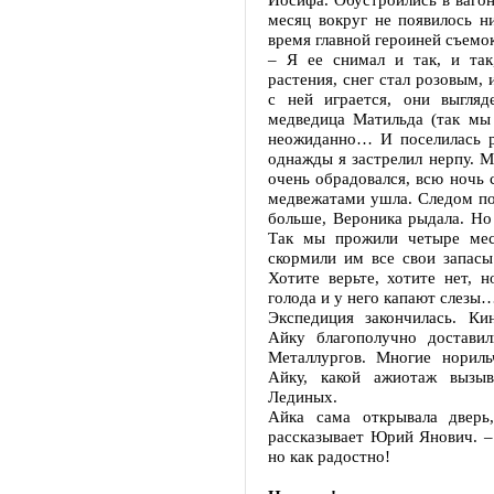
месяц вокруг не появилось н
время главной героиней съемо
– Я ее снимал и так, и так
растения, снег стал розовым, 
с ней играется, они выгляд
медведица Матильда (так мы
неожиданно… И поселилась р
однажды я застрелил нерпу. 
очень обрадовался, всю ночь 
медвежатами ушла. Следом по
больше, Вероника рыдала. Но
Так мы прожили четыре ме
скормили им все свои запасы
Хотите верьте, хотите нет, н
голода и у него капают слезы
Экспедиция закончилась. К
Айку благополучно достави
Металлургов. Многие норил
Айку, какой ажиотаж вызыв
Лединых.
Айка сама открывала дверь
рассказывает Юрий Янович. – 
но как радостно!