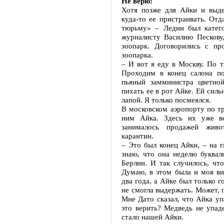
Не верю!
Хотя позже для Айки и выд
куда-то ее пристраивать. Отд
тюрьму» – Ледин был катего
журналисту Василию Пескову
зоопарк. Договорились с пр
зоопарка.
– И вот я еду в Москву. По 
Проходим в конец салона п
пьяный замминистра цветно
пихать ее в рот Айке. Ей силь
лапой. Я только посмеялся.
В московском аэропорту по тр
ним Айка. Здесь их уже вс
занималось продажей жив
карантин.
– Это был конец Айки, – на 
знаю, что она неделю буквал
Берлин. И так случилось, чт
Думаю, в этом была и моя ви
два года, а Айке был только 
не смогла выдержать. Может, 
Мне Дато сказал, что Айка уп
это верить? Медведь не упаде
стало нашей Айки.