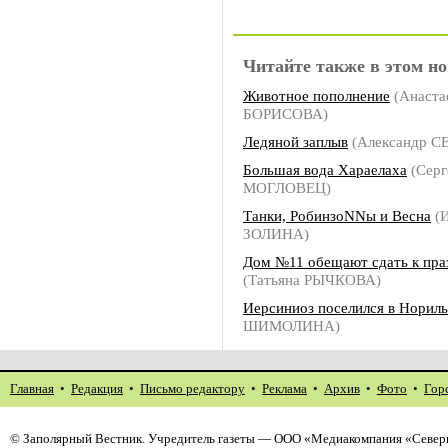
Читайте также в этом но
Животное пополнение
(Анаста
БОРИСОВА)
Ледяной заплыв
(Александр 
Большая вода Хараелаха
(Серг
МОГЛОВЕЦ)
Танки, РобинзоNNы и Весна
(И
ЗОЛИНА)
Дом №11 обещают сдать к пра
(Татьяна РЫЧКОВА)
Иерсиниоз поселился в Нориль
ШИМОЛИНА)
Главная
•
Редакция
•
Письмо редактору
•
Реклама
•
Архив
•
Фото
•
Гор
©
Заполярный Вестник
. Учредитель газеты — ООО «Медиакомпания «Северн