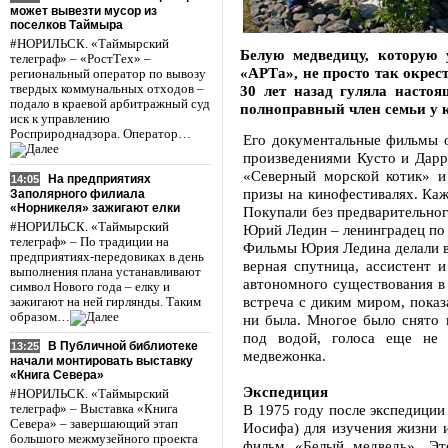
может вывезти мусор из
поселков Таймыра
#НОРИЛЬСК. «Таймырский
Белую медведицу, которую
телеграф» – «РостТех» –
«АРТа», не просто так окрес
региональный оператор по вывозу
твердых коммунальных отходов –
30 лет назад гуляла насто
подало в краевой арбитражный суд
полноправный член семьи у 
иск к управлению
Росприроднадзора. Оператор…
Его документальные фильмы 
произведениями Кусто и Дарр
«Северный морской котик» и
На предприятиях
14:05
призы на кинофестивалях. Каж
Заполярного филиала
«Норникеля» зажигают елки
Покупали без предварительног
#НОРИЛЬСК. «Таймырский
Юрий Ледин – ленинградец по 
телеграф» – По традиции на
Фильмы Юрия Ледина делали вс
предприятиях-передовиках в день
верная спутница, ассистент
выполнения плана устанавливают
автономного существования в 
символ Нового года – елку и
встреча с диким миром, показ
зажигают на ней гирлянды. Таким
образом…
ни была. Многое было снято 
под водой, голоса еще не 
В Публичной библиотеке
13:25
медвежонка.
начали монтировать выставку
«Книга Севера»
Экспедиция
#НОРИЛЬСК. «Таймырский
В 1975 году после экспедиции
телеграф» – Выставка «Книга
Севера» – завершающий этап
Иосифа) для изучения жизни и
большого межмузейного проекта
фильм «Белый медведь». Это