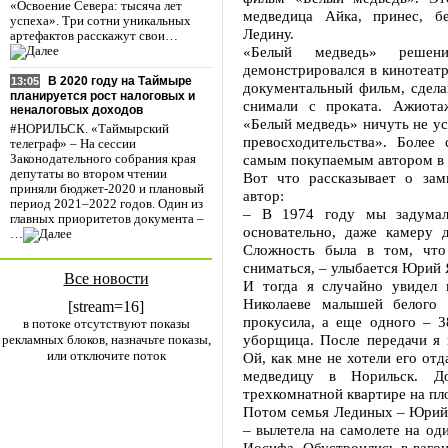
«Освоение Севера: тысяча лет
медведица Айка, принес, б
успеха». Три сотни уникальных
Ледину.
артефактов расскажут свои…
«Белый медведь» решени
демонстрировался в кинотеатр
В 2020 году на Таймыре
13:05
документальный фильм, сдела
планируется рост налоговых и
снимали с проката. Ажиот
неналоговых доходов
«Белый медведь» ничуть не у
#НОРИЛЬСК. «Таймырский
превосходительства». Более
телеграф» – На сессии
самым покупаемым автором в 
Законодательного собрания края
депутаты во втором чтении
Вот что рассказывает о зам
приняли бюджет-2020 и плановый
автор:
период 2021–2022 годов. Один из
– В 1974 году мы задумал
главных приоритетов документа –
основательно, даже камеру 
…
Сложность была в том, что
сниматься, – улыбается Юрий 
Все новости
И тогда я случайно увидел 
Николаеве малышей белого 
[stream=16]
прокусила, а еще одного – 3
в потоке отсутствуют показы
уборщица. После передачи я 
рекламных блоков, назначьте показы,
или отключите поток
Ой, как мне не хотели его отд
медведицу в Норильск. 
трехкомнатной квартире на п
Потом семья Лединых – Юрий,
– вылетела на самолете на од
Иосифа. Обустроились в вагон