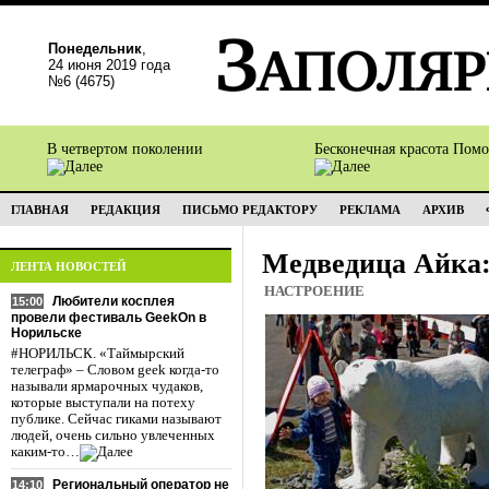
Понедельник
,
24 июня 2019 года
№6 (4675)
В четвертом поколении
Бесконечная красота Пом
ГЛАВНАЯ
РЕДАКЦИЯ
ПИСЬМО РЕДАКТОРУ
РЕКЛАМА
АРХИВ
Медведица Айка:
ЛЕНТА НОВОСТЕЙ
НАСТРОЕНИЕ
Любители косплея
15:00
провели фестиваль GeekOn в
Норильске
#НОРИЛЬСК. «Таймырский
телеграф» – Словом geek когда-то
называли ярмарочных чудаков,
которые выступали на потеху
публике. Сейчас гиками называют
людей, очень сильно увлеченных
каким-то…
Региональный оператор не
14:10