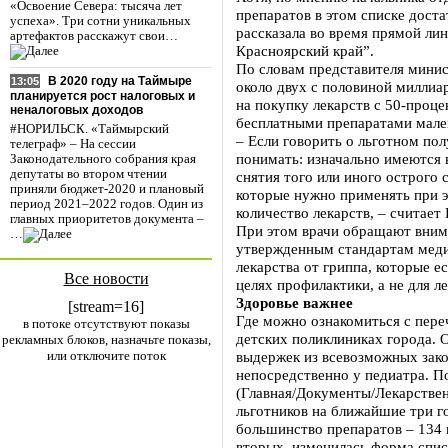
«Освоение Севера: тысяча лет
препаратов в этом списке дост
успеха». Три сотни уникальных
рассказала во время прямой лин
артефактов расскажут свои…
Красноярский край”.
По словам представителя минис
В 2020 году на Таймыре
13:05
около двух с половиной миллиа
планируется рост налоговых и
на покупку лекарств с 50-проц
неналоговых доходов
бесплатными препаратами мале
#НОРИЛЬСК. «Таймырский
– Если говорить о льготном пол
телеграф» – На сессии
понимать: изначально имеются 
Законодательного собрания края
депутаты во втором чтении
снятия того или иного острого 
приняли бюджет-2020 и плановый
которые нужно применять при 
период 2021–2022 годов. Один из
количество лекарств, – считает
главных приоритетов документа –
При этом врачи обращают внима
…
утвержденным стандартам меди
лекарства от гриппа, которые ес
Все новости
целях профилактики, а не для ле
Здоровье важнее
[stream=16]
Где можно ознакомиться с пере
в потоке отсутствуют показы
детских поликлиниках города. О
рекламных блоков, назначьте показы,
или отключите поток
выдержек из всевозможных зако
непосредственно у педиатра. П
(Главная/Документы/Лекарствен
льготников на ближайшие три г
большинство препаратов – 134 
вторых, изменилась форма списк