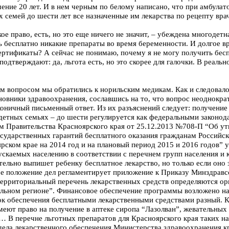
чение 20 лет. И в нем черным по белому написано, что при амбула
х семей до шести лет все назначенные им лекарства по рецепту вра
е право, есть, но это еще ничего не значит, – убеждена многодетн
ь бесплатно никакие препараты во время беременности. И долгое в
ртификаты? А сейчас не понимаю, почему я не могу получить бесп
подтверждают: да, льгота есть, но это скорее для галочки. В реальн
м вопросом мы обратились к норильским медикам. Как и следовало
иновники здравоохранения, сославшись на то, что вопрос неоднокр
коничный письменный ответ. Из их разъяснений следует: получение
одетных семьях – до шести регулируется как федеральными законод
м Правительства Красноярского края от 25.12.2013 №708-П “Об у
сударственных гарантий бесплатного оказания гражданам Российс
ском крае на 2014 год и на плановый период 2015 и 2016 годов” 
ускаемых населению в соответствии с перечнем групп населения и 
тельно выпишет ребенку бесплатное лекарство, но только если оно 
е положение дел регламентирует приложение к Приказу Минздрав
территориальный перечень лекарственных средств определяются ор
ельном регионе”. Финансовое обеспечение программы возложено н
ок обеспечения бесплатными лекарственными средствами разный. К
меют право на получение в аптеке сиропа “Лазолван”, жевательных
… В перечне льготных препаратов для Красноярского края таких на
дела лекарственного обеспечения Министерства здравоохранения к