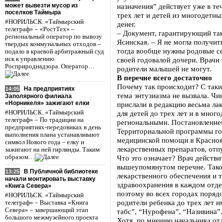
может вывезти мусор из
назначения” действует уже в те
поселков Таймыра
трех лет и детей из многодетны
#НОРИЛЬСК. «Таймырский
денег.
телеграф» – «РостТех» –
– Документ, гарантирующий тако
региональный оператор по вывозу
Ясинская. – Я не могла получит
твердых коммунальных отходов –
тогда вообще нужны родовые се
подало в краевой арбитражный суд
иск к управлению
своей годовалой дочери. Врачи 
Росприроднадзора. Оператор…
родители малышей не могут.
В перечне всего достаточно
Почему так происходит? С таки
На предприятиях
14:05
тема энтузиазма не вызвала. Ч
Заполярного филиала
«Норникеля» зажигают елки
прислали в редакцию весьма ла
#НОРИЛЬСК. «Таймырский
для детей до трех лет и в мног
телеграф» – По традиции на
региональными. Постановление
предприятиях-передовиках в день
Территориальной программы го
выполнения плана устанавливают
медицинской помощи в Краснояр
символ Нового года – елку и
лекарственных препаратов, отп
зажигают на ней гирлянды. Таким
образом…
Что это означает? Врач действи
вышеупомянутом перечне. Тако
В Публичной библиотеке
13:25
лекарственного обеспечения и 
начали монтировать выставку
здравоохранения в каждом отд
«Книга Севера»
поэтому во всех городах поряд
#НОРИЛЬСК. «Таймырский
родители ребенка до трех лет и
телеграф» – Выставка «Книга
Севера» – завершающий этап
табс”, “Нурофена”, “Називина”
большого межмузейного проекта
Хотя, по мнению начальника от