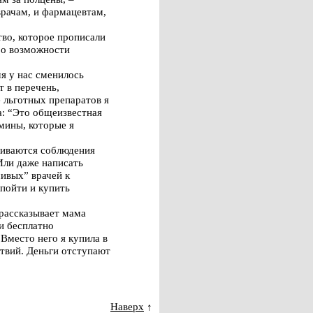
врачам, и фармацевтам,
тво, которое прописали
ь о возможности
я у нас сменилось
т в перечень,
е льготных препаратов я
а: “Это общеизвестная
мины, которые я
обиваются соблюдения
Или даже написать
чивых” врачей к
 пойти и купить
 рассказывает мама
и бесплатно
 Вместо него я купила в
ствий. Деньги отступают
Наверх
↑