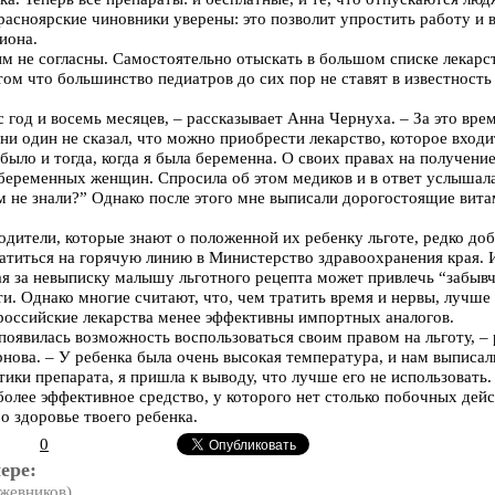
расноярские чиновники уверены: это позволит упростить работу и 
иона.
м не согласны. Самостоятельно отыскать в большом списке лекарс
 том что большинство педиатров до сих пор не ставят в известност
год и восемь месяцев, – рассказывает Анна Чернуха. – За это врем
 ни один не сказал, что можно приобрести лекарство, которое входи
 было и тогда, когда я была беременна. О своих правах на получени
их беременных женщин. Спросила об этом медиков и в ответ услышал
 не знали?” Однако после этого мне выписали дорогостоящие вита
родители, которые знают о положенной их ребенку льготе, редко д
ратиться на горячую линию в Министерство здравоохранения края. 
рая за невыписку малышу льготного рецепта может привлечь “забыв
и. Однако многие считают, что, чем тратить время и нервы, лучше
 российские лекарства менее эффективны импортных аналогов.
появилась возможность воспользоваться своим правом на льготу, –
нова. – У ребенка была очень высокая температура, и нам выписал
ики препарата, я пришла к выводу, что лучше его не использовать.
более эффективное средство, у которого нет столько побочных дей
 о здоровье твоего ребенка.
0
ере:
жевников)