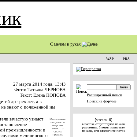
С мечом в руках
WAP
PDA
27 марта 2014 года, 13:43
Фото: Татьяна ЧЕРНОВА
Текст: Елена ПОПОВА
Расширенный поиск
тей до трех лет, а в
Поиск на форуме
р не знают о положенной им
тели зачастую узнают
Маленькие
[stream=6]
пациенты
Постановление
в потоке отсутствуют показы
еще не
рекламных блоков, назначьте
знают о
ской промышленности и
показы, или отключите поток
своих
изделиями медицинского
правах