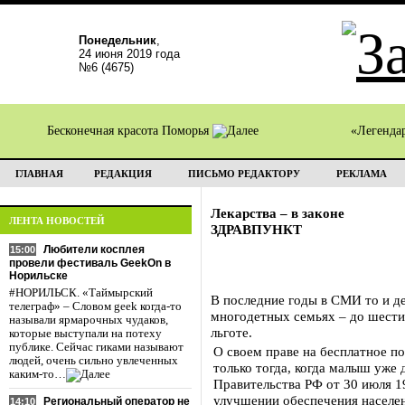
Понедельник
,
24 июня 2019 года
№6 (4675)
Бесконечная красота Поморья
«Легенда
ГЛАВНАЯ
РЕДАКЦИЯ
ПИСЬМО РЕДАКТОРУ
РЕКЛАМА
Лекарства – в законе
ЛЕНТА НОВОСТЕЙ
ЗДРАВПУНКТ
Любители косплея
15:00
провели фестиваль GeekOn в
Норильске
#НОРИЛЬСК. «Таймырский
В последние годы в СМИ то и де
телеграф» – Словом geek когда-то
многодетных семьях – до шести 
называли ярмарочных чудаков,
льготе.
которые выступали на потеху
публике. Сейчас гиками называют
О своем праве на бесплатное п
людей, очень сильно увлеченных
только тогда, когда малыш уже 
каким-то…
Правительства РФ от 30 июля 
улучшении обеспечения населе
Региональный оператор не
14:10