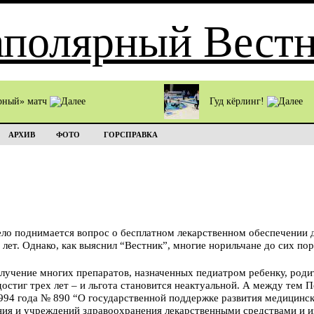
рный» матч
Гуд кёрлинг!
АРХИВ
ФОТО
ГОРСПРАВКА
ло поднимается вопрос о бесплатном лекарственном обеспечении де
лет. Однако, как выяснил “Вестник”, многие норильчане до сих по
олучение многих препаратов, назначенных педиатром ребенку, роди
достиг трех лет – и льгота становится неактуальной. А между тем 
1994 года № 890 “О государственной поддержке развития медицин
ния и учреждений здравоохранения лекарственными средствами и 