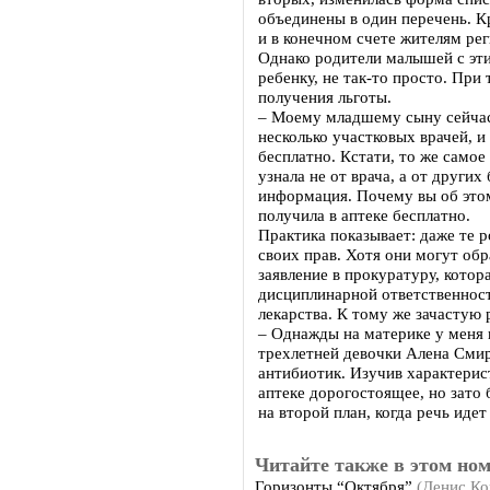
объединены в один перечень. К
и в конечном счете жителям рег
Однако родители малышей с эти
ребенку, не так-то просто. При
получения льготы.
– Моему младшему сыну сейчас 
несколько участковых врачей, и
бесплатно. Кстати, то же самое
узнала не от врача, а от друг
информация. Почему вы об этом
получила в аптеке бесплатно.
Практика показывает: даже те 
своих прав. Хотя они могут об
заявление в прокуратуру, кото
дисциплинарной ответственност
лекарства. К тому же зачастую
– Однажды на материке у меня 
трехлетней девочки Алена Смир
антибиотик. Изучив характерист
аптеке дорогостоящее, но зато 
на второй план, когда речь идет
Читайте также в этом ном
Горизонты “Октября”
(Денис Ко