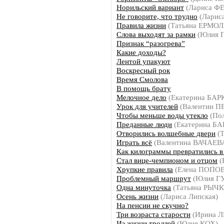
Норильский вариант
(Лариса 
Не говорите, что трудно
(Лари
Правила жизни
(Татьяна ЕРМО
Слова выходят за рамки
(Юлия 
Признак “разогрева”
Какие доходы?
Лентой упакуют
Воскресный рок
Время Смолова
В помощь брату
Мелочное дело
(Екатерина БАР
Урок для учителей
(Валентин П
Чтобы меньше воды утекло
(По
Преданные люди
(Екатерина Б
Отворились волшебные двери
(Т
Играть всё
(Валентина ВАЧАЕВ
Как килограммы превратились в
Стал вице-чемпионом и отцом
(
Хрупкие правила
(Елена ПОПО
Проблемный маршрут
(Юлия Г
Одна минуточка
(Татьяна РЫЧ
Осень жизни
(Лариса Липская)
На пенсии не скучно?
Три возраста старости
(Ирина Л
Из жизни троллей
(Юлия КОХ)