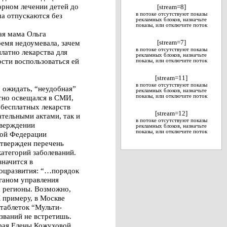
торном лечении детей до
[stream=8]
ча отпускаются без
в потоке отсутствуют показы
рекламных блоков, назначьте
показы, или отключите поток
ая мама Ольга
ремя недоумевала, зачем
[stream=7]
в потоке отсутствуют показы
латно лекарства для
рекламных блоков, назначьте
ости воспользоваться ей
показы, или отключите поток
[stream=11]
в потоке отсутствуют показы
 ожидать, “неудобная”
рекламных блоков, назначьте
атно освещался в СМИ,
показы, или отключите поток
 бесплатных лекарств
[stream=12]
ательными актами, так и
в потоке отсутствуют показы
тверждении
рекламных блоков, назначьте
показы, или отключите поток
кой Федерации
утвержден перечень
категорий заболеваний.
значится в
соцразвития: “…порядок
ганом управления
а регионы. Возможно,
 примеру, в Москве
 таблеток “Мульти-
званий не встретишь.
рая Елены Кожуховой,