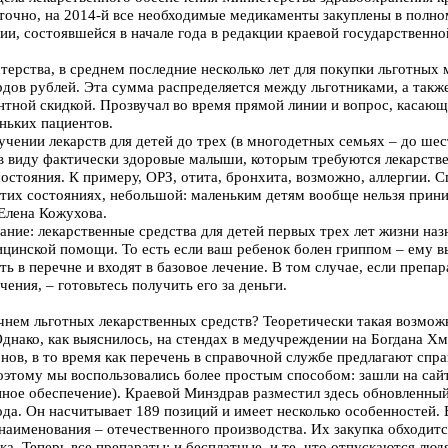
аточно, на 2014-й все необходимые медикаменты закуплены в полно
ии, состоявшейся в начале года в редакции краевой государственн
терства, в среднем последние несколько лет для покупки льготных
рдов рублей. Эта сумма распределяется между льготниками, а также
ентной скидкой. Прозвучал во время прямой линии и вопрос, касаю
ньких пациентов.
учении лекарств для детей до трех (в многодетных семьях – до шес
в виду фактически здоровые малыши, которым требуются лекарств
состояния. К примеру, ОРЗ, отита, бронхита, возможно, аллергии. С
этих состояниях, небольшой: маленьким детям вообще нельзя прин
 Елена Кожухова.
ние: лекарственные средства для детей первых трех лет жизни наз
цинской помощи. То есть если ваш ребенок болен гриппом – ему в
ть в перечне и входят в базовое лечение. В том случае, если препар
чения, – готовьтесь получить его за деньги.
чнем льготных лекарственных средств? Теоретически такая возмож
днако, как выяснилось, на стендах в медучреждении на Богдана Хм
нов, в то время как перечень в справочной службе предлагают спр
оэтому мы воспользовались более простым способом: зашли на сай
ное обеспечение). Краевой Минздрав разместил здесь обновленный
ода. Он насчитывает 189 позиций и имеет несколько особенностей.
наименования – отечественного производства. Их закупка обходитс
а. Теперь все препараты: и бесплатные, и те, что отпускаются люд