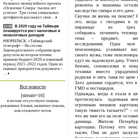
большого межмузейного проекта
ремонты и машинка осталис
«Освоение Севера: тысяча лет
наследство свекра и его дача.
успеха». Три сотни уникальных
Скучна ли жизнь на пенсии? 
артефактов расскажут свои…
это, когда с гвоздями в з
В 2020 году на Таймыре
пирамиде из трех 
13:05
планируется рост налоговых и
собираясь починить теплицу 
неналоговых доходов
тема – предмет, инт
#НОРИЛЬСК. «Таймырский
исследования. Одна моя 
телеграф» – На сессии
пенсионерка, усаживает на
Законодательного собрания края
своего мужа, тоже пенсионера,
депутаты во втором чтении
приняли бюджет-2020 и плановый
едут на ладожскую дачу. Учит
период 2021–2022 годов. Один из
бензин, сенокосилки и пок
главных приоритетов документа –
техники вместо украденно
…
редиски и пять тыкв по цене 
Зато дачники гордятся, что 
Все новости
ГМО и пестицидов.
Однажды, когда я ехала в ав
[stream=16]
протиснулась худенькая же
в потоке отсутствуют показы
огромным мешком картошк
рекламных блоков, назначьте показы,
такую тяжесть таскаете?” – с
или отключите поток
что же мне его на поле остави
дачница. Жители Петербу
картошки. Потому что пенс
тысяч. Она не дает заскуч
больнице я услышала вдохно