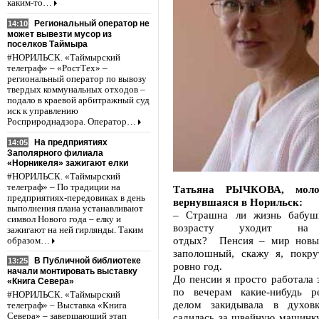
каким-то…
Региональный оператор не
14:10
может вывезти мусор из
поселков Таймыра
#НОРИЛЬСК. «Таймырский
телеграф» – «РостТех» –
региональный оператор по вывозу
твердых коммунальных отходов –
подало в краевой арбитражный суд
иск к управлению
Росприроднадзора. Оператор…
На предприятиях
14:05
Заполярного филиала
«Норникеля» зажигают елки
#НОРИЛЬСК. «Таймырский
телеграф» – По традиции на
Татьяна РЫЧКОВА, моло
предприятиях-передовиках в день
вернувшаяся в Норильск:
выполнения плана устанавливают
– Страшна ли жизнь бабушк
символ Нового года – елку и
возрасту уходит на 
зажигают на ней гирлянды. Таким
отдых? Пенсия – мир новый
образом…
заполошный, скажу я, покр
В Публичной библиотеке
13:25
ровно год.
начали монтировать выставку
До пенсии я просто работала з
«Книга Севера»
по вечерам какие-нибудь р
#НОРИЛЬСК. «Таймырский
делом закидывала в духов
телеграф» – Выставка «Книга
садилась за швейную машинку
Севера» – завершающий этап