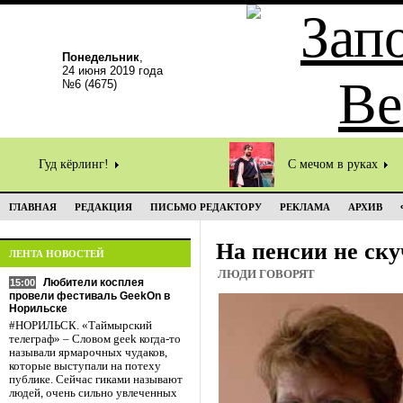
Понедельник
,
24 июня 2019 года
№6 (4675)
Гуд кёрлинг!
С мечом в руках
ГЛАВНАЯ
РЕДАКЦИЯ
ПИСЬМО РЕДАКТОРУ
РЕКЛАМА
АРХИВ
На пенсии не ск
ЛЕНТА НОВОСТЕЙ
ЛЮДИ ГОВОРЯТ
Любители косплея
15:00
провели фестиваль GeekOn в
Норильске
#НОРИЛЬСК. «Таймырский
телеграф» – Словом geek когда-то
называли ярмарочных чудаков,
которые выступали на потеху
публике. Сейчас гиками называют
людей, очень сильно увлеченных