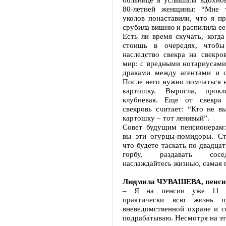
80-летней женщины: “Мне 
уколов понаставили, что я пр
срубила вишню и распилила ее
Есть ли время скучать, когда
стоишь в очередях, чтобы
наследство свекра на свекро
мир: с вредными нотариусами
драками между агентами и с
После него нужно помчаться н
картошку. Выросла, прок
клубневая. Еще от свекра 
свекровь считает: “Кто не в
картошку – тот ленивый”.
Совет будущим пенсионерам:
вы эти огурцы-помидоры. Сто
что будете таскать по двадцат
горбу, раздавать сос
наслаждайтесь жизнью, самая 
Людмила ЧУВАШЕВА, пенси
– Я на пенсии уже 11 л
практически всю жизнь п
вневедомственной охране и с
подрабатываю. Несмотря на это