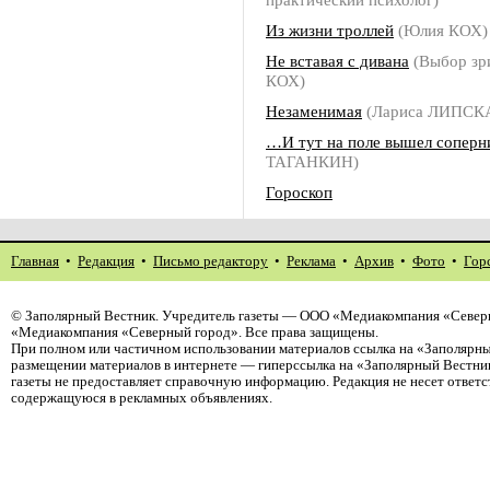
Из жизни троллей
(Юлия КОХ)
Не вставая с дивана
(Выбор зр
КОХ)
Незаменимая
(Лариса ЛИПСК
…И тут на поле вышел соперн
ТАГАНКИН)
Гороскоп
Главная
•
Редакция
•
Письмо редактору
•
Реклама
•
Архив
•
Фото
•
Гор
©
Заполярный Вестник
. Учредитель газеты — ООО «Медиакомпания «Северн
«Медиакомпания «Северный город». Все права защищены.
При полном или частичном использовании материалов ссылка на «Заполярны
размещении материалов в интернете — гиперссылка на «Заполярный Вестник
газеты не предоставляет справочную информацию. Редакция не несет ответ
содержащуюся в рекламных объявлениях.