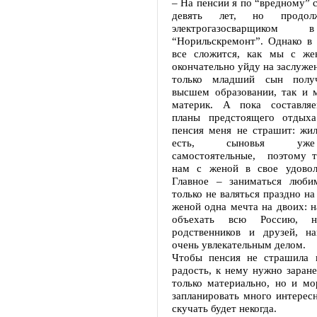
– На пенсии я по “вредному” 
девять лет, но продол
электрогазосварщ
“Норильскремонт”. Однако в 
все сложится, как мы с же
окончательно уйду на заслуже
только младший сын полу
высшем образовании, так и 
материк. А пока составляе
планы предстоящего отдыха
пенсия меня не страшит: жил
есть, сыновья уже
самостоятельные, поэтому 
нам с женой в свое удовол
Главное – заниматься люби
только не валяться праздно на
женой одна мечта на двоих: 
объехать всю Россию, на
родственников и друзей, н
очень увлекательным делом.
Чтобы пенсия не страшила 
радость, к нему нужно заране
только материально, но и мо
запланировать много интересн
скучать будет некогда.