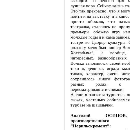
выходом на пенсию для м
лучшая пора. Сейчас жизнь тол
Это так прекрасно, что я могу
пойти и на выставку, и в кино,
просто обожаю, что называ
театралка, стараюсь не проп
премьеры, обожаю игру наш
молодые годы я и сама занима
театре во Дворце культуры.
ролью у меня был пионер Вол
Хоттабыча”, а вообще,
интересных, разнообразных
Волька запомнился своей нео
таки я, девочка, играла мал
типаж, характер, очень инт
сохранилось много фотогр
разных ролях, с удо
пересматриваю эти снимки.
А еще я завзятая туристка, 
лыжах, частенько собираемся
турбазе на шашлычки.
Анатолий ОСИПОВ,
производственного о
“Норильскремонт”: