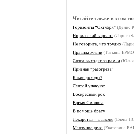
Читайте также в этом но
Горизонты “Октября”
(Денис К
Норильский вариант
(Лариса
Не говорите, что трудно
(Лар
Правила жизни
(Татьяна ЕРМ
Слова выходят за рамки
(Юлия
Признак “разогрева”
Какие доходы?
Лентой упакуют
Воскресный рок
Время Смолова
В помощь брату
Лекарства – в законе
(Елена П
Мелочное дело
(Екатерина Б