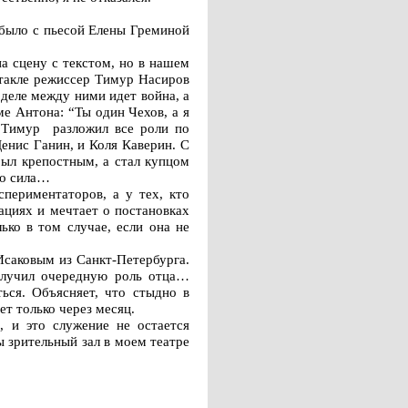
к было с пьесой Елены Греминой
а сцену с текстом, но в нашем
ктакле режиссер Тимур Насиров
 деле между ними идет война, а
ме Антона: “Ты один Чехов, а я
е Тимур разложил все роли по
Денис Ганин, и Коля Каверин. С
Был крепостным, а стал купцом
то сила…
спериментаторов, а у тех, кто
ациях и мечтает о постановках
ько в том случае, если она не
Исаковым из Санкт-Петербурга.
получил очередную роль отца…
ться. Объясняет, что стыдно в
ет только через месяц.
, и это служение не остается
ы зрительный зал в моем театре