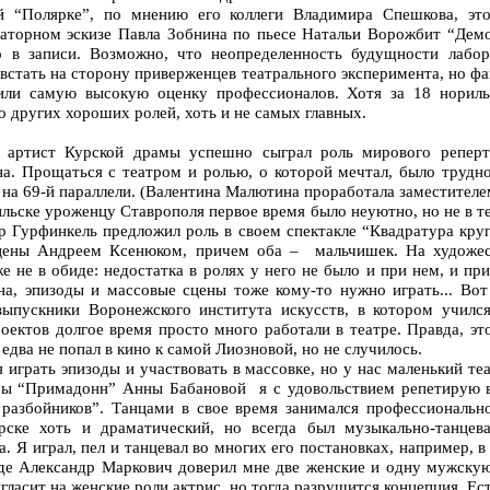
й “Полярке”, по мнению его коллеги Владимира Спешкова, это
раторном эскизе Павла Зобнина по пьесе Натальи Ворожбит “Дем
о в записи. Возможно, что неопределенность будущности лабо
встать на сторону приверженцев театрального эксперимента, но фа
или самую высокую оценку профессионалов. Хотя за 18 норил
о других хороших ролей, хоть и не самых главных.
 артист Курской драмы успешно сыграл роль мирового реперт
а. Прощаться с театром и ролью, о которой мечтал, было трудно
 на 69-й параллели. (Валентина Малютина проработала заместител
ильске уроженцу Ставрополя первое время было неуютно, но не в те
Гурфинкель предложил роль в своем спектакле “Квадратура круга
цены Андреем Ксенюком, причем оба – мальчишек. На художест
е не в обиде: недостатка в ролях у него не было и при нем, и пр
ана, эпизоды и массовые сцены тоже кому-то нужно играть... В
выпускники Воронежского института искусств, в котором училс
оектов долгое время просто много работали в театре. Правда, эт
едва не попал в кино к самой Лиозновой, но не случилось.
я играть эпизоды и участвовать в массовке, но у нас маленький т
ры “Примадонн” Анны Бабановой я с удовольствием репетирую в
 разбойников”. Танцами в свое время занимался профессиональн
рске хоть и драматический, но всегда был музыкально-танцев
. Я играл, пел и танцевал во многих его постановках, например, в
де Александр Маркович доверил мне две женские и одну мужскую
гласит на женские роли актрис, но тогда разрушится концепция. Ест