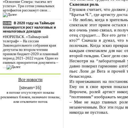
«Освоение Севера: тысяча лет
Сквозная роль
успеха». Три сотни уникальных
Глушков считает, что должен 
артефактов расскажут свои…
“Братья Ч.”, где артисту доста
– Не люблю, когда в зрительн
В 2020 году на Таймыре
13:05
спектакле этот прием остался
планируется рост налоговых и
все очень умно связал, и пол
неналоговых доходов
отец страдает… Все его дети т
#НОРИЛЬСК. «Таймырский
кто?” Сначала я думал, что 
телеграф» – На сессии
полочкам. Когда эскиз превращ
Законодательного собрания края
депутаты во втором чтении
каждым спектаклем для нас от
приняли бюджет-2020 и плановый
второй гильдии. Смог дело св
период 2021–2022 годов. Один из
Несмотря на “лабораторный у
главных приоритетов документа –
давно поверил гармонию алгеб
…
пьес Лопе де Вега и прочей 
безысходна.
Все новости
Из приезжавших на постановк
Ему он в свое время показа
[stream=16]
Впрочем, ролей артист никог
в потоке отсутствуют показы
“полтинник” изображать медвед
рекламных блоков, назначьте показы,
или отключите поток
– Мне не надо главных роле
незамеченным. Все эти годы в
никогда не пустовал.