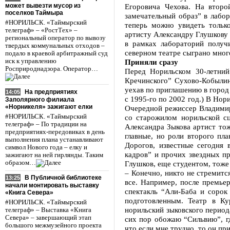
может вывезти мусор из
Егоровича Чехова. На второ
поселков Таймыра
замечательный образ” в лабо
#НОРИЛЬСК. «Таймырский
теперь можно увидеть тольк
телеграф» – «РостТех» –
артисту Александру Глушкову 
региональный оператор по вывозу
в рамках лабораторий получ
твердых коммунальных отходов –
северном театре сыграно мног
подало в краевой арбитражный суд
иск к управлению
Приняли сразу
Росприроднадзора. Оператор…
Перед Норильском 30-летний
Кречинского” Сухово-Кобылин
уехав по приглашению в город
На предприятиях
14:05
с 1995-го по 2002 год.) В Нор
Заполярного филиала
«Норникеля» зажигают елки
Очередной режиссер Владимир 
#НОРИЛЬСК. «Таймырский
со старожилом норильской с
телеграф» – По традиции на
Александра Зыкова артист тож
предприятиях-передовиках в день
главные, но роли второго пл
выполнения плана устанавливают
Дорогов, известные сегодня 
символ Нового года – елку и
кадров” и прочих звездных пр
зажигают на ней гирлянды. Таким
образом…
Глушков, еще студентом, тоже 
– Конечно, никто не стремитс
В Публичной библиотеке
13:25
все. Например, после премье
начали монтировать выставку
спектакль “Али-Баба и сорок
«Книга Севера»
подготовленным. Театр в Ку
#НОРИЛЬСК. «Таймырский
норильский зыковского периода
телеграф» – Выставка «Книга
Севера» – завершающий этап
сих пор обожаю “Сильвию”, г
большого межмузейного проекта
что если мне трудно, то он при