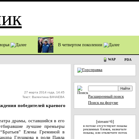
оморья
В четвертом поколении
WAP
PDA
27 марта 2014 года, 14:45
Расширенный поиск
Текст: Валентина ВАЧАЕВА
Поиск на форуме
аждения победителей краевого
еатра драмы, оставшийся в его
[stream=6]
 отбиравшие лучшие премьеры
в потоке отсутствуют показы
рекламных блоков, назначьте
 “Братьев” Елены Греминой в
показы, или отключите поток
сандра Глушкова в роли Павла