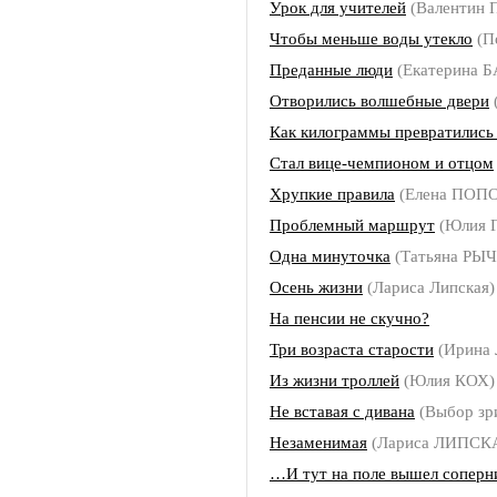
Урок для учителей
(Валентин 
Чтобы меньше воды утекло
(П
Преданные люди
(Екатерина 
Отворились волшебные двери
Как килограммы превратились
Стал вице-чемпионом и отцом
Хрупкие правила
(Елена ПОП
Проблемный маршрут
(Юлия 
Одна минуточка
(Татьяна РЫ
Осень жизни
(Лариса Липская)
На пенсии не скучно?
Три возраста старости
(Ирина 
Из жизни троллей
(Юлия КОХ)
Не вставая с дивана
(Выбор зр
Незаменимая
(Лариса ЛИПСК
…И тут на поле вышел соперн