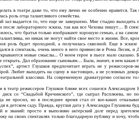
делать в театре даже то, что ему лично не особенно нравится. Та
лась роль отца талантливого семейства.
ый зал выдается то, что еще не завершено. Мне стыдно выходить н
 и после лабораторного эскиза, так как все Чеховы пишут… В спе
училось, что братья только изображают хорошую семью, а на самом
алантливы, но никак не могут найти свое место в жизни. Все, кро
моя роль будет проходной, а получилась сквозной. Еще в эскиз
ался в спектакль, очень много в него привнесли и Рома Лесик, и 
крываются новые смыслы... О моем герое в пьесе мало сказано. 
ое открыть. Дал образование сыновьям… Была, значит, в нем какая-
спех”, артист Глушков предпочитает играть не у режиссеров-эк
рой. Любит выходить на сцену в настоящих, а не условных декор
театральной классики. На современную драматургию согласен тол
и в театр режиссеров Глушков ближе всех сошелся Александром 
л диск со “Свадьбой Кречинского”, где сыграл Расплюева, но 
да не просил, но в последнее время стал от кое-каких отказыва
я в детском саду. Правда, круглая дата у Александра Глушкова буд
й и званий: просто я выполняю актерский долг перед зрителем
ижу на своих спектаклях только благодарную публику и хочу, чтоб