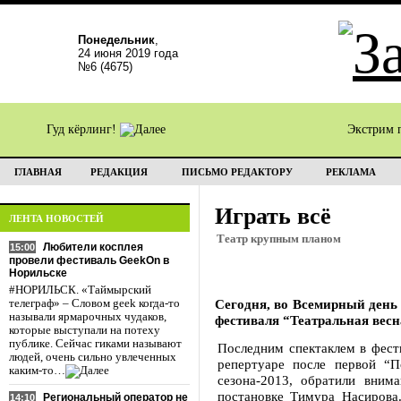
Понедельник
,
24 июня 2019 года
№6 (4675)
Гуд кёрлинг!
Экстрим 
ГЛАВНАЯ
РЕДАКЦИЯ
ПИСЬМО РЕДАКТОРУ
РЕКЛАМА
Играть всё
ЛЕНТА НОВОСТЕЙ
Театр крупным планом
Любители косплея
15:00
провели фестиваль GeekOn в
Норильске
#НОРИЛЬСК. «Таймырский
Сегодня, во Всемирный день 
телеграф» – Словом geek когда-то
называли ярмарочных чудаков,
фестиваля “Театральная весн
которые выступали на потеху
публике. Сейчас гиками называют
Последним спектаклем в фест
людей, очень сильно увлеченных
репертуаре после первой “П
каким-то…
сезона-2013, обратили вним
постановке Тимура Насирова
Региональный оператор не
14:10