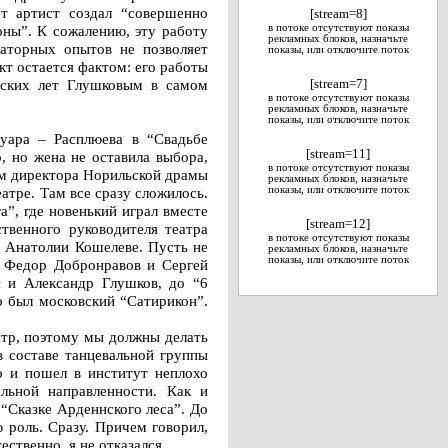
т артист создал “совершенно
[stream=8]
оны”. К сожалению, эту работу
в потоке отсутствуют показы
рекламных блоков, назначьте
раторных опытов не позволяет
показы, или отключите поток
кт остается фактом: его работы
ьских лет Глушковым в самом
[stream=7]
в потоке отсутствуют показы
рекламных блоков, назначьте
показы, или отключите поток
уара – Расплюева в “Свадьбе
[stream=11]
, но жена не оставила выбора,
в потоке отсутствуют показы
ем директора Норильской драмы
рекламных блоков, назначьте
атре. Там все сразу сложилось.
показы, или отключите поток
”, где новенький играл вместе
[stream=12]
венного руководителя театра
в потоке отсутствуют показы
и Анатолии Кошелеве. Пусть не
рекламных блоков, назначьте
показы, или отключите поток
от Федор Добронравов и Сергей
я и Александр Глушков, до “6
о был московский “Сатирикон”.
еатр, поэтому мы должны делать
 составе танцевальной группы
о и пошел в институт неплохо
альной направленности. Как и
 “Сказке Арденнского леса”. До
 роль. Сразу. Причем говорил,
ественно, я не отказался.