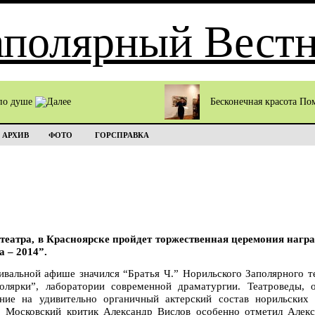
по душе
Бесконечная красота П
АРХИВ
ФОТО
ГОРСПРАВКА
театра, в Красноярске пройдет торжественная церемония нагр
а – 2014”.
ивальной афише значился “Братья Ч.” Норильского Заполярного т
олярки”, лаборатории современной драматургии. Театроведы,
ание на удивительно органичный актерский состав норильских
. Московский критик Александр Вислов особенно отметил Алек