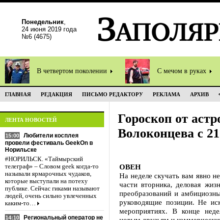
Понедельник
,
24 июня 2019 года
№6 (4675)
В четвертом поколении
С мечом в руках
ГЛАВНАЯ
РЕДАКЦИЯ
ПИСЬМО РЕДАКТОРУ
РЕКЛАМА
АРХИВ
Гороскоп от астр
ЛЕНТА НОВОСТЕЙ
Волоконцева с 21
Любители косплея
15:00
провели фестиваль GeekOn в
Норильске
#НОРИЛЬСК. «Таймырский
ОВЕН
телеграф» – Словом geek когда-то
называли ярмарочных чудаков,
На неделе скучать вам явно н
которые выступали на потеху
части вторника, деловая жиз
публике. Сейчас гиками называют
преобразований и амбициозны
людей, очень сильно увлеченных
руководящие позиции. Не ис
каким-то…
мероприятиях. В конце нед
Региональный оператор не
14:10
новым друзьям и коммерчески