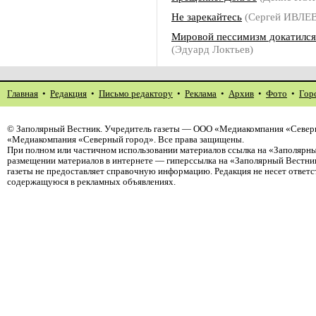
Не зарекайтесь
(Сергей ИВЛЕВ
Мировой пессимизм докатился
(Эдуард Локтьев)
Главная
•
Редакция
•
Письмо редактору
•
Реклама
•
Архив
•
Фото
•
Гор
©
Заполярный Вестник
. Учредитель газеты — ООО «Медиакомпания «Северн
«Медиакомпания «Северный город». Все права защищены.
При полном или частичном использовании материалов ссылка на «Заполярны
размещении материалов в интернете — гиперссылка на «Заполярный Вестник
газеты не предоставляет справочную информацию. Редакция не несет ответ
содержащуюся в рекламных объявлениях.