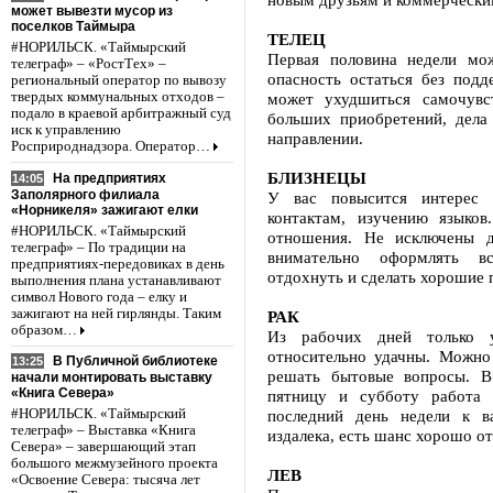
может вывезти мусор из
поселков Таймыра
ТЕЛЕЦ
#НОРИЛЬСК. «Таймырский
Первая половина недели мож
телеграф» – «РостТех» –
опасность остаться без подд
региональный оператор по вывозу
твердых коммунальных отходов –
может ухудшиться самочувс
подало в краевой арбитражный суд
больших приобретений, дела 
иск к управлению
направлении.
Росприроднадзора. Оператор…
БЛИЗНЕЦЫ
На предприятиях
14:05
Заполярного филиала
У вас повысится интерес 
«Норникеля» зажигают елки
контактам, изучению языков
#НОРИЛЬСК. «Таймырский
отношения. Не исключены д
телеграф» – По традиции на
внимательно оформлять в
предприятиях-передовиках в день
отдохнуть и сделать хорошие 
выполнения плана устанавливают
символ Нового года – елку и
зажигают на ней гирлянды. Таким
РАК
образом…
Из рабочих дней только у
относительно удачны. Можно 
В Публичной библиотеке
13:25
решать бытовые вопросы. В
начали монтировать выставку
«Книга Севера»
пятницу и субботу работа
последний день недели к в
#НОРИЛЬСК. «Таймырский
телеграф» – Выставка «Книга
издалека, есть шанс хорошо о
Севера» – завершающий этап
большого межмузейного проекта
ЛЕВ
«Освоение Севера: тысяча лет