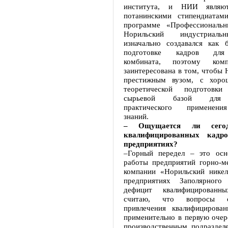
института, и НИИ являют
потанинскими стипендиатам
программе «Профессиональн
Норильский индустриаль
изначально создавался как 
подготовке кадров для
комбината, поэтому комп
заинтересована в том, чтобы
престижным вузом, с хоро
теоретической подготовк
сырьевой базой для 
практического применени
знаний.
– Ощущается ли сегод
квалифицированных кадр
предприятиях?
–Горный передел – это осн
работы предприятий горно-ме
компании «Норильский никел
предприятиях Заполярного
дефицит квалифицированн
считаю, что вопросы с
привлечения квалифицирован
применительно в первую очер
производственным подраздел