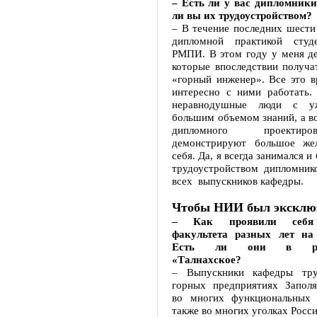
– Есть ли у вас дипломники
ли вы их трудоустройством?
– В течение последних шести
дипломной практикой студ
РМПИ. В этом году у меня де
которые впоследствии получа
«горный инженер». Все это в
интересно с ними работать. 
неравнодушные люди с уж
большим объемом знаний, а во
дипломного проектир
демонстрируют большое жел
себя. Да, я всегда занимался и
трудоустройством дипломнико
всех выпускников кафедры.
Чтобы НИИ был экскл
– Как проявили себя
факультета разных лет на 
Есть ли они в рудо
«Талнахское?
– Выпускники кафедры тру
горных предприятиях Заполя
во многих функциональных 
также во многих уголках Росси