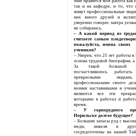
Мне нравится моя работа как н
так и на кафедре, и то, что 
живут профессиональные люди,
них много друзей и коллег
уверенно говорю: завтра уезжа
не собираюсь.
– А какой период из трудо
считаете самым плодотворн
пожалуйста, имена своих 
учеников?
– Уверен, что 25 лет работы в
основа трудовой биографии, а 
За такой большой 
посчастливилось работат
прекрасными людьми
профессионалами своего дел
моими наставниками и учени
являются все эти прекра
которыми я работал и работ
время.
– У горнорудного про
Норильске долгое будущее?
– Большие запасы руд с высо
меди, никеля и друг
сосредоточены на нашей Тай