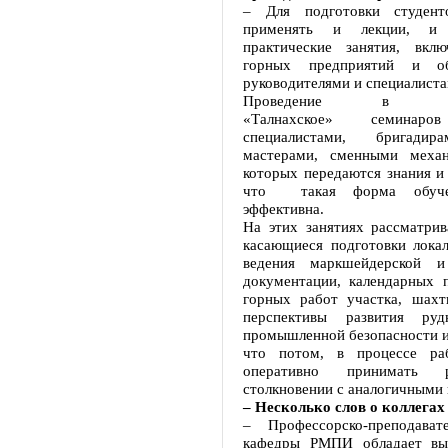
– Для подготовки студент
применять и лекции, и
практические занятия, вкл
горных предприятий и 
руководителями и специалиста
Проведение в рудо
«Талнахское» семинаро
специалистами, бригадир
мастерами, сменными механ
которых передаются знания и 
что такая форма обуче
эффективна.
На этих занятиях рассматрив
касающиеся подготовки локал
ведения маркшейдерской и 
документации, календарных п
горных работ участка, шахт
перспективы развития руд
промышленной безопасности и
что потом, в процессе раб
оперативно принимать 
столкновении с аналогичными
– Несколько слов о коллегах 
– Профессорско-преподават
кафедры РМПИ обладает вы