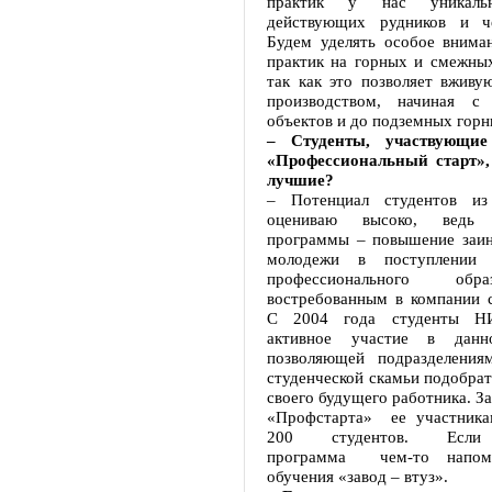
практик у нас уникал
действующих рудников и че
Будем уделять особое внима
практик на горных и смежных
так как это позволяет вживу
производством, начиная с 
объектов и до подземных гор
– Студенты, участвующие
«Профессиональный старт»,
лучшие?
– Потенциал студентов из
оцениваю высоко, ведь
программы – повышение заин
молодежи в поступлении 
профессионального обр
востребованным в компании с
С 2004 года студенты Н
активное участие в данн
позволяющей подразделения
студенческой скамьи подобрат
своего будущего работника. За
«Профстарта» ее участника
200 студентов. Если 
программа чем-то напоми
обучения «завод – втуз».