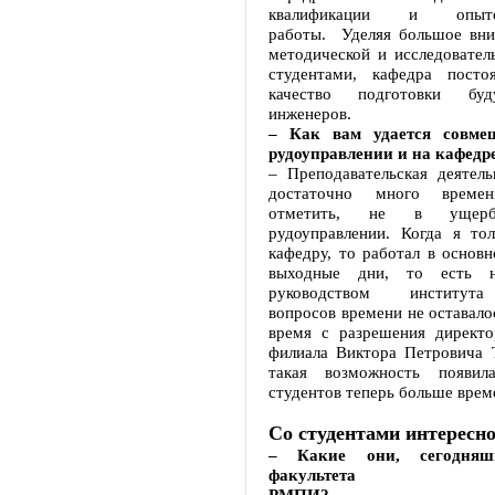
квалификации и опыт
работы. Уделяя большое вн
методической и исследовател
студентами, кафедра посто
качество подготовки бу
инженеров.
– Как вам удается совме
рудоуправлении и на кафедр
– Преподавательская деятель
достаточно много време
отметить, не в ущер
рудоуправлении. Когда я то
кафедру, то работал в основ
выходные дни, то есть 
руководством институт
вопросов времени не оставало
время с разрешения директо
филиала Виктора Петровича 
такая возможность появи
студентов теперь больше врем
Со студентами интересн
– Какие они, сегодняш
факультета
РМПИ?