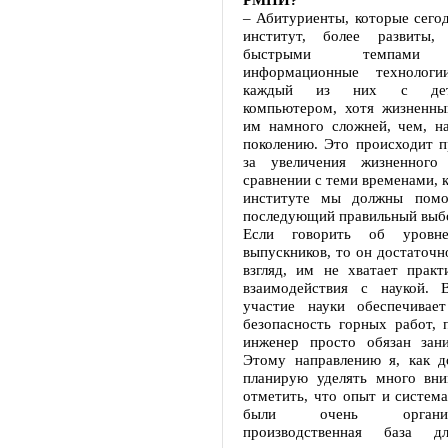
– Абитуриенты, которые сего
институт, более развиты,
быстрыми темпами р
информационные технологии
каждый из них с детс
компьютером, хотя жизненны
им намного сложней, чем, н
поколению. Это происходит п
за увеличения жизненного
сравнении с теми временами, к
институте мы должны помо
последующий правильный выб
Если говорить об уровне
выпускников, то он достаточн
взгляд, им не хватает практ
взаимодействия с наукой. 
участие науки обеспечивае
безопасность горных работ, 
инженер просто обязан зани
Этому направлению я, как д
планирую уделять много вни
отметить, что опыт и система
были очень органи
производственная база д