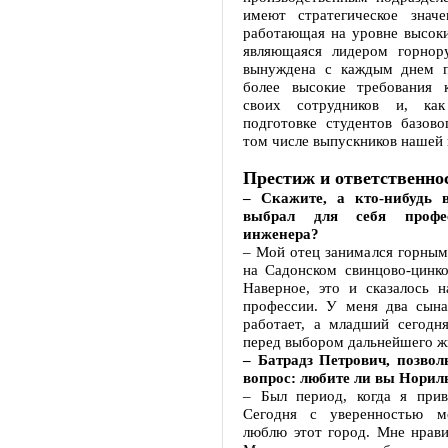
имеют стратегическое значе
работающая на уровне высоки
являющаяся лидером горнору
вынуждена с каждым днем п
более высокие требования 
своих сотрудников и, как
подготовке студентов базово
том числе выпускников нашей
Престиж и ответственно
– Скажите, а кто-нибудь 
выбрал для себя профе
инженера?
– Мой отец занимался горным
на Садонском свинцово-цинко
Наверное, это и сказалось 
профессии. У меня два сын
работает, а младший сегодня
перед выбором дальнейшего ж
– Батрадз Петрович, позвол
вопрос: любите ли вы Норил
– Был период, когда я прив
Сегодня с уверенностью мо
люблю этот город. Мне нрави