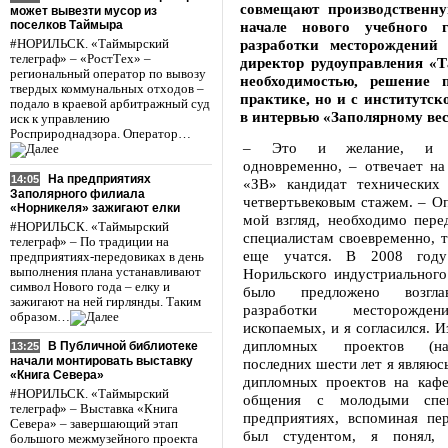
совмещают производственну
может вывезти мусор из
поселков Таймыра
начале нового учебного 
разработки месторождени
#НОРИЛЬСК. «Таймырский
телеграф» – «РостТех» –
директор рудоуправления «Т
региональный оператор по вывозу
необходимостью, решение 
твердых коммунальных отходов –
практике, но и с институтс
подало в краевой арбитражный суд
в интервью «Заполярному ве
иск к управлению
Росприроднадзора. Оператор…
– Это и желание, и не
одновременно, – отвечает на
На предприятиях
14:05
«ЗВ» кандидат технических 
Заполярного филиала
четвертьвековым стажем. – Оп
«Норникеля» зажигают елки
мой взгляд, необходимо пере
#НОРИЛЬСК. «Таймырский
специалистам своевременно, т
телеграф» – По традиции на
еще учатся. В 2008 году
предприятиях-передовиках в день
выполнения плана устанавливают
Норильского индустриального
символ Нового года – елку и
было предложено возгла
зажигают на ней гирлянды. Таким
разработки месторожде
образом…
ископаемых, и я согласился. И
дипломных проектов (н
В Публичной библиотеке
13:25
начали монтировать выставку
последних шести лет я являюс
«Книга Севера»
дипломных проектов на каф
#НОРИЛЬСК. «Таймырский
общения с молодыми спец
телеграф» – Выставка «Книга
предприятиях, вспоминая пер
Севера» – завершающий этап
был студентом, я понял, 
большого межмузейного проекта