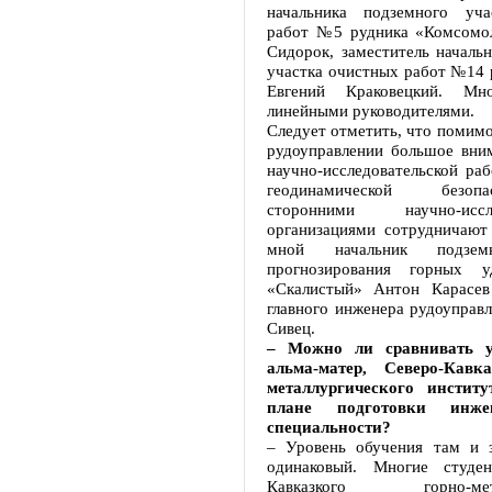
начальника подземного уча
работ №5 рудника «Комсомо
Сидорок, заместитель началь
участка очистных работ №14 
Евгений Краковецкий. Мн
линейными руководителями.
Следует отметить, что помимо
рудоуправлении большое вним
научно-исследовательской ра
геодинамической безоп
сторонними научно-иссле
организациями сотрудничают
мной начальник подзем
прогнозирования горных у
«Скалистый» Антон Карасев
главного инженера рудоуправ
Сивец.
– Можно ли сравнивать у
альма-матер, Северо-Кавка
металлургического инсти
плане подготовки инже
специальности?
– Уровень обучения там и 
одинаковый. Многие студе
Кавказкого горно-метал