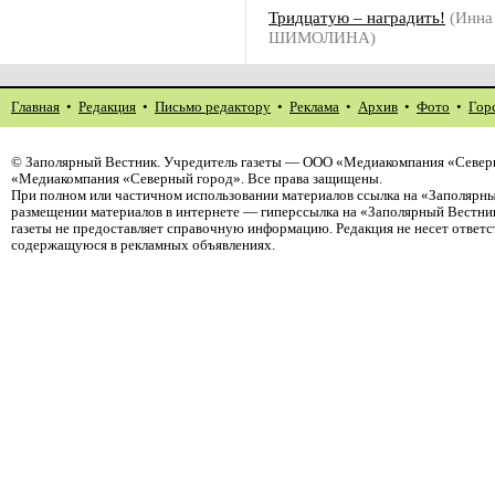
Тридцатую – наградить!
(Инна
ШИМОЛИНА)
Главная
•
Редакция
•
Письмо редактору
•
Реклама
•
Архив
•
Фото
•
Гор
©
Заполярный Вестник
. Учредитель газеты — ООО «Медиакомпания «Северн
«Медиакомпания «Северный город». Все права защищены.
При полном или частичном использовании материалов ссылка на «Заполярны
размещении материалов в интернете — гиперссылка на «Заполярный Вестник
газеты не предоставляет справочную информацию. Редакция не несет ответ
содержащуюся в рекламных объявлениях.