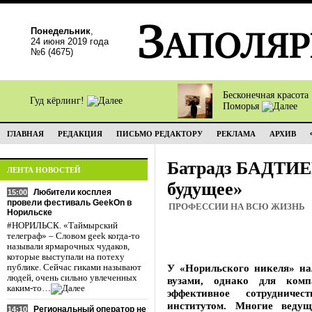
Понедельник
,
24 июня 2019 года
№6 (4675)
Бесконечная красота
Гуд кёрлинг!
Поморья
ГЛАВНАЯ
РЕДАКЦИЯ
ПИСЬМО РЕДАКТОРУ
РЕКЛАМА
АРХИВ
Батрадз БАДТИЕВ
ЛЕНТА НОВОСТЕЙ
будущее»
Любители косплея
15:00
провели фестиваль GeekOn в
ПРОФЕССИИ НА ВСЮ ЖИЗНЬ
Норильске
#НОРИЛЬСК. «Таймырский
телеграф» – Словом geek когда-то
называли ярмарочных чудаков,
которые выступали на потеху
У «Норильского никеля» на
публике. Сейчас гиками называют
людей, очень сильно увлеченных
вузами, однако для ком
каким-то…
эффективное сотрудниче
институтом. Многие веду
Региональный оператор не
14:10