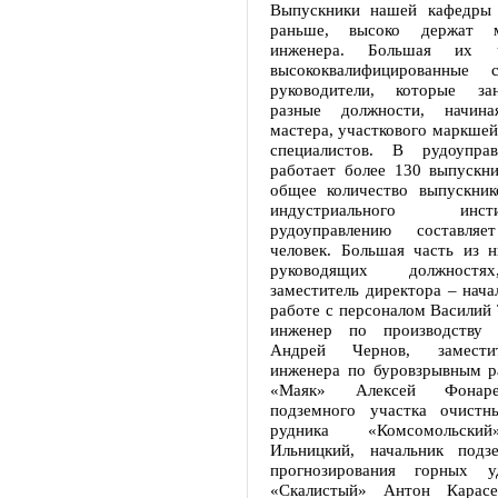
Выпускники нашей кафедры 
раньше, высоко держат м
инженера. Большая их 
высококвалифицированные 
руководители, которые з
разные должности, начин
мастера, участкового маркшей
специалистов. В рудоуправ
работает более 130 выпускни
общее количество выпускник
индустриального ин
рудоуправлению составля
человек. Большая часть из н
руководящих должностя
заместитель директора – нача
работе с персоналом Василий 
инженер по производству р
Андрей Чернов, заместит
инженера по буровзрывным р
«Маяк» Алексей Фонаре
подземного участка очис
рудника «Комсомольски
Ильницкий, начальник подз
прогнозирования горных у
«Скалистый» Антон Карасев