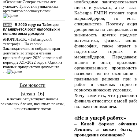
необходимо заинтересовыват
«Освоение Севера: тысяча лет
успеха». Три сотни уникальных
где-то и увлекать, а не заст
артефактов расскажут свои…
Кафедра РМПИ готовит горн
маркшейдеров, то есть
специалистов. Поэтому акце
В 2020 году на Таймыре
13:05
дисциплины по специальностям
планируется рост налоговых и
неналоговых доходов
значимость других предмет
#НОРИЛЬСК. «Таймырский
математика, физика, эко
телеграф» – На сессии
философия, также играет 
Законодательного собрания края
подготовке горных и
депутаты во втором чтении
маркшейдеров. Передавае
приняли бюджет-2020 и плановый
знания и опыт, прохожде
период 2021–2022 годов. Один из
главных приоритетов документа –
организованных производст
…
позволит им по окончании 
правильные решения при в
работ в сложных горно-ге
Все новости
горнотехнических условиях.
[stream=16]
Хочу заметить, что руководс
в потоке отсутствуют показы
филиала относится к моей рабо
рекламных блоков, назначьте показы,
полным пониманием.
или отключите поток
«Не в ущерб работе»
– Какой формат обучени
Лекции, а может быть,
проведение семинаров?