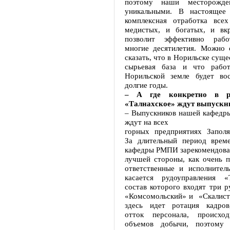
поэтому наши месторожде
уникальными. В настоящее 
комплексная отработка все
медистых, и богатых, и вк
позволит эффективно рабо
многие десятилетия. Можно 
сказать, что в Норильске суще
сырьевая база и что работ
Норильской земле будет во
долгие годы.
– А где конкретно в ру
«Талнахское» ждут выпуск
– Выпускников нашей кафедры
ждут на всех
горных предприятиях Заполя
За длительный период врем
кафедры РМПИ зарекомендовал
лучшей стороны, как очень п
ответственные и исполнител
касается рудоуправления «
состав которого входят три р
«Комсомольский» и «Скалисты
здесь идет ротация кадров
отток персонала, происход
объемов добычи, поэтому 