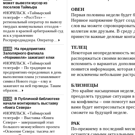
может вывезти мусор из
поселков Таймыра
ОВЕН
#НОРИЛЬСК. «Таймырский
Первая половина недели будет 
телеграф» – «РостТех» –
Нервное напряжение будет созд
региональный оператор по вывозу
слов вы можете спровоцировать
твердых коммунальных отходов –
коллегам или друзьям. В среду 
подало в краевой арбитражный суд
иск к управлению
принести важные деловые конта
Росприроднадзора. Оператор…
ТЕЛЕЦ
На предприятиях
14:05
Некоторая неопределенность мо
Заполярного филиала
«Норникеля» зажигают елки
распоряжаться своими возможн
вспомнить о вариантах дополни
#НОРИЛЬСК. «Таймырский
телеграф» – По традиции на
появится информация, которая 
предприятиях-передовиках в день
не исключены небольшие растр
выполнения плана устанавливают
символ Нового года – елку и
БЛИЗНЕЦЫ
зажигают на ней гирлянды. Таким
Это крайне насыщенная неделя 
образом…
преодолеть трудные ситуации в
В Публичной библиотеке
13:25
на конфликты – они помогут ва
начали монтировать выставку
вами будет интересоваться прес
«Книга Севера»
сможете на будущей неделе.
#НОРИЛЬСК. «Таймырский
телеграф» – Выставка «Книга
Севера» – завершающий этап
РАК
большого межмузейного проекта
По-прежнему в последний месяц
«Освоение Севера: тысяча лет
остаются самыми актуальными, 