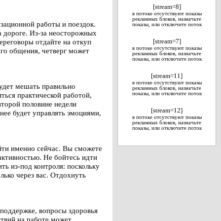
[stream=8]
в потоке отсутствуют показы
рекламных блоков, назначьте
изационной работы и поездок.
показы, или отключите поток
а дороге. Из-за неосторожных
переговоры отдайте на откуп
[stream=7]
в потоке отсутствуют показы
ного общения, четверг может
рекламных блоков, назначьте
показы, или отключите поток
[stream=11]
в потоке отсутствуют показы
будет мешать правильно
рекламных блоков, назначьте
ться практической работой,
показы, или отключите поток
второй половине недели
[stream=12]
нее будет управлять эмоциями,
в потоке отсутствуют показы
рекламных блоков, назначьте
показы, или отключите поток
йти именно сейчас. Вы сможете
активностью. Не бойтесь идти
ть из-под контроля: поскольку
олько через вас. Отдохнуть
 поддержке, вопросы здоровья
ствий на работе может