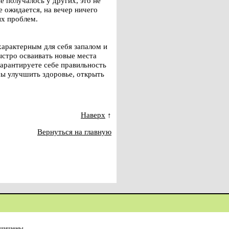
е получалось у других, это не
 ожидается, на вечер ничего
вых проблем.
характерным для себя запалом и
ыстро осваивать новые места
гарантируете себе правильность
сы улучшить здоровье, открыть
Наверх
↑
Вернуться на главную
ащищены.