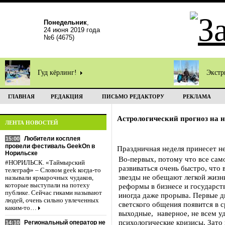
Понедельник
,
24 июня 2019 года
№6 (4675)
Гуд кёрлинг!
Экстр
ГЛАВНАЯ
РЕДАКЦИЯ
ПИСЬМО РЕДАКТОРУ
РЕКЛАМА
Астрологический прогноз на 
ЛЕНТА НОВОСТЕЙ
Любители косплея
15:00
провели фестиваль GeekOn в
Праздничная неделя принесет н
Норильске
Во-первых, потому что все сам
#НОРИЛЬСК. «Таймырский
развиваться очень быстро, что 
телеграф» – Словом geek когда-то
звезды не обещают легкой жиз
называли ярмарочных чудаков,
которые выступали на потеху
реформы в бизнесе и государст
публике. Сейчас гиками называют
иногда даже прорыва. Первые д
людей, очень сильно увлеченных
светского общения появится в с
каким-то…
выходные, наверное, не всем у
психологические кризисы. Зато 
Региональный оператор не
14:10