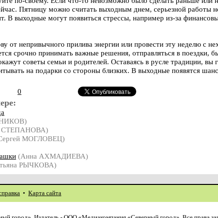
йте по-своему. Если что-то невозможно было сделать раньше или н
ейчас. Пятницу можно считать выходным днем, серьезной работы не
ит. В выходные могут появиться стрессы, например из-за финансо
ову от непривычного прилива энергии или провести эту неделю с не
ся срочно принимать важные решения, отправляться в поездки, б
кажут советы семьи и родителей. Оставаясь в русле традиции, вы 
итывать на подарки со стороны близких. В выходные появятся шан
0
ере:
да
ВНИКОВ)
а СТЕПАНОВА)
Сергей МОГЛОВЕЦ)
рашки
(Анна АХМАДИЕВА)
тьяна РЫЧКОВА)
справка
•
Карта сайта
ый город». Издатель - ООО «Медиакомпания «Северный город». Все права з