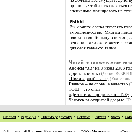
не должны вас смущать, действу
причина, чтобы отказываться с
специально планировать не сто
РЫБЫ
Вы можете слегка потерять гол
амбициозностью. Многим придет
или занятия. Большую помощь о
решений, а также можете рассч
для себя какие-то тайны.
Читайте также в этом ном
Анонсы "ЗВ" на 9 июня 2008 го
Дорога в облака
(Денис КОЖЕ
“Премьерный” заезд
(Екатерин
Главное – не сроки, а качество
(
ТОШ – это опыт
«Дети» стали родителями ТэБу
Человек за открытой дверью
(Та
Главная
•
Редакция
•
Письмо редактору
•
Реклама
•
Архив
•
Фото
•
Гор
©
Заполярный Вестник
. Учредитель газеты — ООО «Медиакомпания «Северн