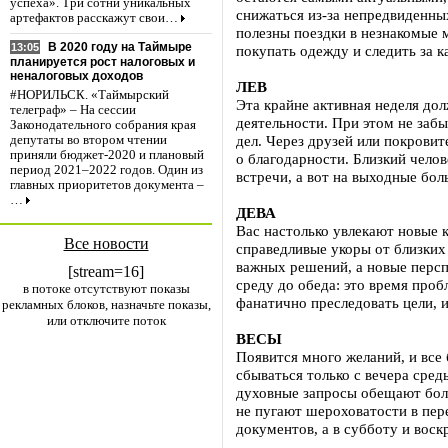
успеха». Три сотни уникальных
снижаться из-за непредвиденны
артефактов расскажут свои…
полезны поездки в незнакомые м
В 2020 году на Таймыре
13:05
покупать одежду и следить за к
планируется рост налоговых и
неналоговых доходов
ЛЕВ
#НОРИЛЬСК. «Таймырский
Эта крайне активная неделя дол
телеграф» – На сессии
деятельности. При этом не заб
Законодательного собрания края
дел. Через друзей или покровит
депутаты во втором чтении
приняли бюджет-2020 и плановый
о благодарности. Близкий чело
период 2021–2022 годов. Один из
встречи, а вот на выходные бол
главных приоритетов документа –
…
ДЕВА
Вас настолько увлекают новые 
Все новости
справедливые укоры от близких 
важных решений, а новые персп
[stream=16]
среду до обеда: это время проб
в потоке отсутствуют показы
фанатично преследовать цели, 
рекламных блоков, назначьте показы,
или отключите поток
ВЕСЫ
Появится много желаний, и все
сбываться только с вечера сред
духовные запросы обещают боль
не пугают шероховатости в пер
документов, а в субботу и воск