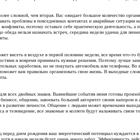
более сложной, чем вторая. Вас ожидает большое количество орган
авать проблемы в повседневных контактах и аварийные ситуации н
 конфликты, поэтому оставьте себе практическую деятельность, а 
до обеда нельзя назначать встреч, середина недели удачна для лич
кты.
жет висеть в воздухе в первой половине недели, все время что-то 
остями и вовремя принимать нужные решения. Поэтому лучше заня
тельных заработков, но не покупать автомобиль или телефоны. Во 
поможет вам правильно организовать свою жизнь. В выходные слож
аты.
для всех двойных знаков. Важнейшие события июня готовы произо
 бизнесе, общении, завоевать больший авторитет своим напором и 
м в развитии личности. Общение с людьми может временами выходи
са и телевидение, все знакомые и коллеги будут налаживать связи т
 перед днем рождения ваш энергетический потенциал нуждается в
хотя в начале недели будет очень много забот. Эффективность дей