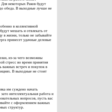
 Для некоторых Раков будут
 до обеда. В выходные лучше не
собенно в коллективной
будут мешать и отвлекать от
у в жизни, только не забывайте
ерга принесет удачные деловые
лан, из-за чего возможны
шой стресс во время принятия
ь важных встреч и покупок в
зициях. В выходные не стоит
няка им суждено начать
 зато интеллектуальная работа и
овательных вопросов, пусть вас
ягивайте с оформлением важных
овых структур.