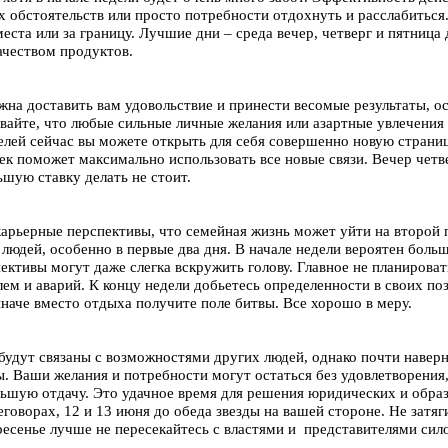
х обстоятельств или просто потребности отдохнуть и расслабиться.
еста или за границу. Лучшие дни – среда вечер, четверг и пятница
ачеством продуктов.
жна доставить вам удовольствие и принести весомые результаты, о
ывайте, что любые сильные личные желания или азартные увлечения 
елей сейчас вы можете открыть для себя совершенно новую страниц
век поможет максимально использовать все новые связи. Вечер четв
ьшую ставку делать не стоит.
карьерные перспективы, что семейная жизнь может уйти на второй п
людей, особенно в первые два дня. В начале недели вероятен боль
ективы могут даже слегка вскружить голову. Главное не планироват
лем и аварий. К концу недели добьетесь определенности в своих по
иначе вместо отдыха получите поле битвы. Все хорошо в меру.
 будут связаны с возможностями других людей, однако почти навер
ы. Ваши желания и потребности могут остаться без удовлетворения,
шую отдачу. Это удачное время для решения юридических и образ
еговорах, 12 и 13 июня до обеда звезды на вашей стороне. Не зат
ресенье лучше не пересекайтесь с властями и представителями сил