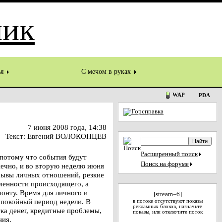
ья
С мечом в руках
WAP
PDA
7 июня 2008 года, 14:38
Текст: Евгений ВОЛОКОНЦЕВ
Расширенный поиск
 потому что события будут
Поиск на форуме
онечно, и во вторую неделю июня
рывы личных отношений, резкие
менности происходящего, а
онту. Время для личного и
[stream=6]
 спокойный период недели. В
в потоке отсутствуют показы
рекламных блоков, назначьте
ка денег, кредитные проблемы,
показы, или отключите поток
ания.