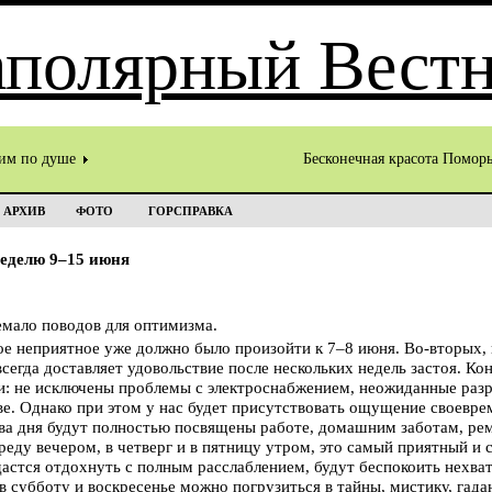
им по душе
Бесконечная красота Помор
АРХИВ
ФОТО
ГОРСПРАВКА
неделю 9–15 июня
емало поводов для оптимизма.
ое неприятное уже должно было произойти к 7–8 июня. Во-вторых,
всегда доставляет удовольствие после нескольких недель застоя. К
ни: не исключены проблемы с электроснабжением, неожиданные раз
ве. Однако при этом у нас будет присутствовать ощущение своевре
ва дня будут полностью посвящены работе, домашним заботам, рем
реду вечером, в четверг и в пятницу утром, это самый приятный и
дастся отдохнуть с полным расслаблением, будут беспокоить нехват
в субботу и воскресенье можно погрузиться в тайны, мистику, гад