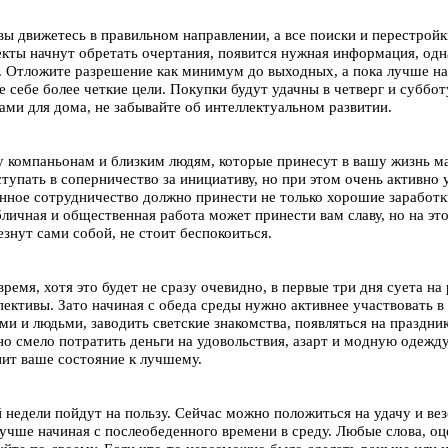
вы движетесь в правильном направлении, а все поиски и перестрой
кты начнут обретать очертания, появится нужная информация, од
 Отложите разрешение как минимум до выходных, а пока лучше на
 себе более четкие цели. Покупки будут удачны в четверг и суббот
ами для дома, не забывайте об интеллектуальном развитии.
у компаньонам и близким людям, которые принесут в вашу жизнь м
тупать в соперничество за инициативу, но при этом очень активно 
ное сотрудничество должно принести не только хорошие заработки
личная и общественная работа может принести вам славу, но на эт
знут сами собой, не стоит беспокоиться.
ремя, хотя это будет не сразу очевидно, в первые три дня суета на
пективы. Зато начиная с обеда среды нужно активнее участвовать 
ми и людьми, заводить светские знакомства, появляться на праздни
о смело потратить деньги на удовольствия, азарт и модную одежду
ит ваше состояние к лучшему.
недели пойдут на пользу. Сейчас можно положиться на удачу и везе
лучше начиная с послеобеденного времени в среду. Любые слова, 