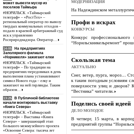
МОДЕРНИЗАЦИЯ
может вывезти мусор из
поселков Таймыра
На Надеждинском металлургиче
#НОРИЛЬСК. «Таймырский
телеграф» – «РостТех» –
Профи в искрах
региональный оператор по вывозу
твердых коммунальных отходов –
КОНКУРСЫ
подало в краевой арбитражный суд
иск к управлению
Конкурс профессионального 
Росприроднадзора. Оператор…
“Норильскникельремонт” проше
На предприятиях
14:05
Заполярного филиала
«Норникеля» зажигают елки
Скользкая тема
#НОРИЛЬСК. «Таймырский
АКТУАЛЬНО
телеграф» – По традиции на
предприятиях-передовиках в день
Снег, ветер, пурга, мороз… Ст
выполнения плана устанавливают
к таким погодным условиям сло
символ Нового года – елку и
зажигают на ней гирлянды. Таким
поверхности улиц и дворов? 
образом…
“Вестника” читатели.
В Публичной библиотеке
13:25
Поделись своей идеей
начали монтировать выставку
«Книга Севера»
ДЕЛО МОЛОДОЕ
#НОРИЛЬСК. «Таймырский
телеграф» – Выставка «Книга
В четверг, 15 марта, в корп
Севера» – завершающий этап
предприятий группы “Норильски
большого межмузейного проекта
«Освоение Севера: тысяча лет