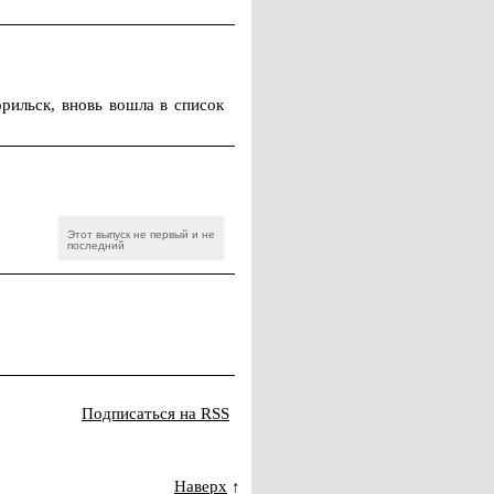
ильск, вновь вошла в список
Этот выпуск не первый и не
последний
Подписаться на RSS
Наверх
↑