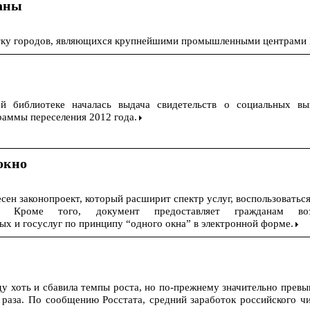
раны
ятку городов, являющихся крупнейшими промышленными центрами 
й библиотеке началась выдача свидетельств о социальных вы
раммы переселения 2012 года.
 окно
сен законопроект, который расширит спектр услуг, воспользоватьс
т. Кроме того, документ предоставляет гражданам во
х и госуслуг по принципу “одного окна” в электронной форме.
ду хоть и сбавила темпы роста, но по-прежнему значительно прев
 раза. По сообщению Росстата, средний заработок российского ч