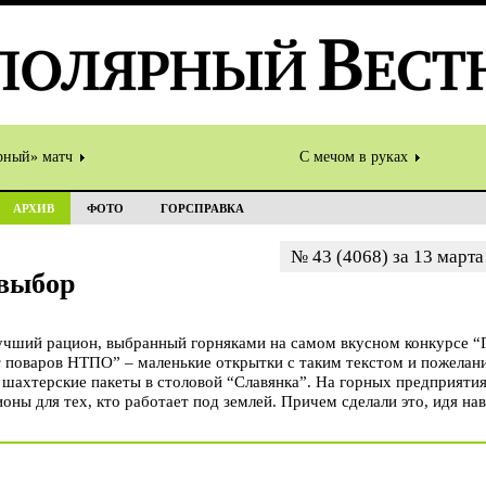
рный» матч
С мечом в руках
АРХИВ
ФОТО
ГОРСПРАВКА
№ 43 (4068) за 13 марта
 выбор
лучший рацион, выбранный горняками на самом вкусном конкурсе “Г
т поваров НТПО” – маленькие открытки с таким текстом и пожелан
в шахтерские пакеты в столовой “Славянка”. На горных предприяти
оны для тех, кто работает под землей. Причем сделали это, идя н