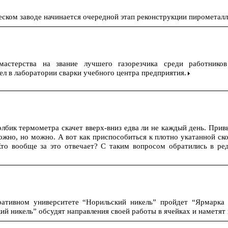
ском заводе начинается очередной этап реконструкции пирометалл
мастерства на звание лучшего газорезчика среди работник
л в лаборатории сварки учебного центра предприятия.
олбик термометра скачет вверх-вниз едва ли не каждый день. При
жно, но можно. А вот как приспособиться к плотно укатанной ско
Кто вообще за это отвечает? С таким вопросом обратились в ре
оративном университете “Норильский никель” пройдет “Ярмарка
й никель” обсудят направления своей работы в ячейках и наметят