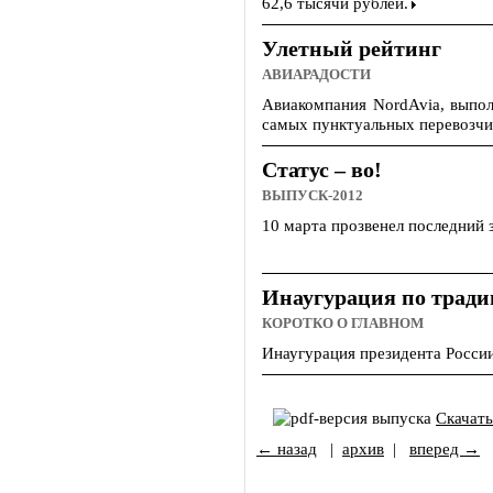
62,6 тысячи рублей.
Улетный рейтинг
АВИАРАДОСТИ
Авиакомпания NordAvia, выпо
самых пунктуальных перевозчи
Статус – во!
ВЫПУСК-2012
10 марта прозвенел последний 
Инаугурация по трад
КОРОТКО О ГЛАВНОМ
Инаугурация президента России
Скачат
← назад
|
архив
|
вперед →