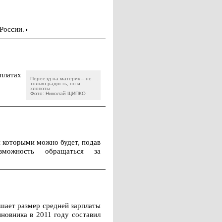
России.
платах
Переезд на материк – не
только радость, но и
хлопоты
Фото: Николай ЩИПКО
я которыми можно будет, подав
зможность обращаться за
ышает размер средней зарплаты
иновника в 2011 году составил