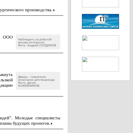
ургического производства.
ов ООО
Наблюдать за работой
весьма интересно
Фото: Андрей СОЛДАКОВ
выкнуть
Дворы – серьезное
льзкой
испытание для пешехода
Фото: Денис
дакцию
КОЖЕВНИКОВ
 идей”. Молодые специалисты
 планы будущих проектов.