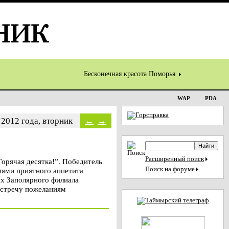
Бесконечная красота Поморья
WAP
PDA
 2012 года, вторник
←
→
Расширенный поиск
орячая десятка!”. Победитель
Поиск на форуме
иями приятного аппетита
ях Заполярного филиала
австречу пожеланиям