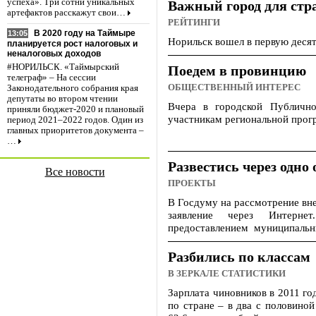
успеха». Три сотни уникальных
Важный город для ст
артефактов расскажут свои…
РЕЙТИНГИ
В 2020 году на Таймыре
13:05
Норильск вошел в первую дес
планируется рост налоговых и
неналоговых доходов
#НОРИЛЬСК. «Таймырский
Поедем в провинцию
телеграф» – На сессии
ОБЩЕСТВЕННЫЙ ИНТЕРЕС
Законодательного собрания края
депутаты во втором чтении
Вчера в городской Публично
приняли бюджет-2020 и плановый
участникам региональной прог
период 2021–2022 годов. Один из
главных приоритетов документа –
…
Развестись через одно
Все новости
ПРОЕКТЫ
В Госдуму на рассмотрение вне
заявление через Интерне
предоставлением муниципальны
Разбились по классам
В ЗЕРКАЛЕ СТАТИСТИКИ
Зарплата чиновников в 2011 го
по стране – в два с половиной