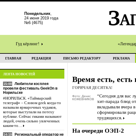
Понедельник
,
24 июня 2019 года
№6 (4675)
Гуд кёрлинг!
«Легенда
ГЛАВНАЯ
РЕДАКЦИЯ
ПИСЬМО РЕДАКТОРУ
РЕКЛАМА
ЛЕНТА НОВОСТЕЙ
Время есть, есть
Любители косплея
15:00
ГОРЯЧАЯ ДЕСЯТКА!
провели фестиваль GeekOn в
Норильске
“Сегодня для вас 
Фото: Денис
#НОРИЛЬСК. «Таймырский
КОЖЕВНИКОВ
хит-парада блюд о
телеграф» – Словом geek когда-то
вкладывали вчера 
называли ярмарочных чудаков,
сформировали раци
которые выступали на потеху
публике. Сейчас гиками называют
трудящихся.
людей, очень сильно увлеченных
каким-то…
На очереди ОЭП-2
Региональный оператор не
14:10