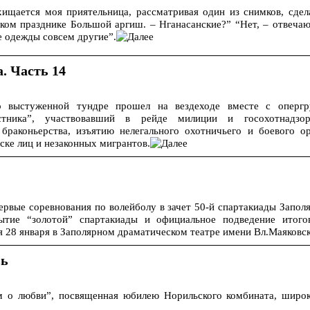
хищается моя приятельница, рассматривая один из снимков, сде
ом празднике Большой аргиш. – Нганасанские?” “Нет, – отвечаю
е одежды совсем другие”.
. Часть 14
о выстуженной тундре прошел на вездеходе вместе с опергр
стника”, участвовавший в рейде милиции и госохотнадзо
раконьерства, изъятию нелегального охотничьего и боевого о
ке лиц и незаконных мигрантов.
вые соревнования по волейболу в зачет 50-й спартакиады Запол
рытие “золотой” спартакиады и официальное подведение итог
 28 января в Заполярном драматическом театре имени Вл.Маяковск
вь
ем о любви”, посвященная юбилею Норильского комбината, шир