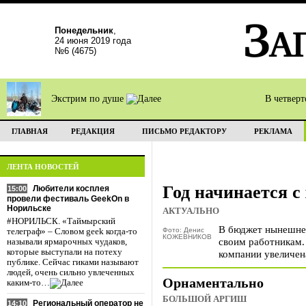
Понедельник
,
24 июня 2019 года
№6 (4675)
Экстрим по душе
В четвер
ГЛАВНАЯ
РЕДАКЦИЯ
ПИСЬМО РЕДАКТОРУ
РЕКЛАМА
ЛЕНТА НОВОСТЕЙ
Год начинается с
Любители косплея
15:00
провели фестиваль GeekOn в
Норильске
АКТУАЛЬНО
#НОРИЛЬСК. «Таймырский
В бюджет нынешнег
Фото: Денис
телеграф» – Словом geek когда-то
КОЖЕВНИКОВ
своим работникам.
называли ярмарочных чудаков,
которые выступали на потеху
компании увеличен
публике. Сейчас гиками называют
людей, очень сильно увлеченных
Орнаментально
каким-то…
БОЛЬШОЙ АРГИШ
Региональный оператор не
14:10