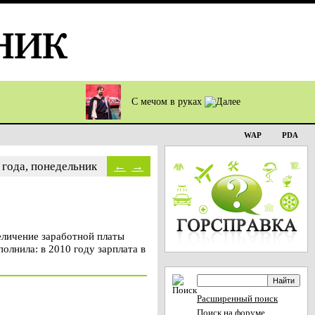
С мечом в руках
WAP
PDA
1 года, понедельник
←
→
еличение заработной платы
лнила: в 2010 году зарплата в
Расширенный поиск
Поиск на форуме