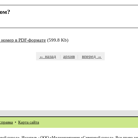
том?
ь номер в PDF-формате
(599.8 Kb)
← назад
|
архив
|
вперед →
справка
•
Карта сайта
ый город». Издатель - ООО «Медиакомпания «Северный город». Все права з