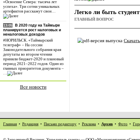
«Освоение Севера: тысяча лет
успеха». Три сотни уникальных
Легко ли быть студен
артефактов расскажут свои…
ГЛАВНЫЙ ВОПРОС
В 2020 году на Таймыре
13:05
планируется рост налоговых и
неналоговых доходов
Скачат
#НОРИЛЬСК. «Таймырский
телеграф» – На сессии
Законодательного собрания края
депутаты во втором чтении
приняли бюджет-2020 и плановый
период 2021–2022 годов. Один из
главных приоритетов документа –
…
Все новости
Главная
•
Редакция
•
Письмо редактору
•
Реклама
•
Архив
•
Фото
•
Гор
©
Заполярный Вестник
. Учредитель газеты — ООО «Медиакомпания «Северн