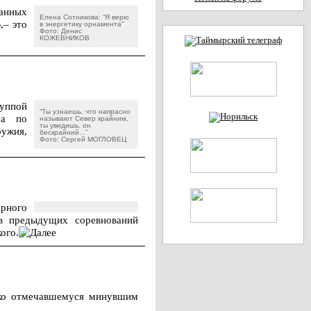
ланных
Елена Сотникова: “Я верю
,– это
в энергетику орнамента”
Фото: Денис
КОЖЕВНИКОВ
уппой
“Ты узнаешь, что напрасно
ра по
называют Север крайним,
ты увидишь, он
ружия,
бескрайний...”
Фото: Сергей МОГЛОВЕЦ
ярного
ов предыдущих соревнований
ого.
око отмечавшемуся минувшим