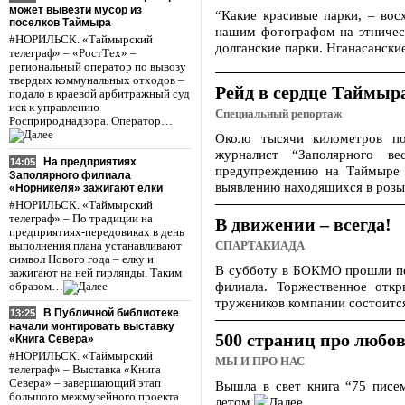
может вывезти мусор из
“Какие красивые парки, – вос
поселков Таймыра
нашим фотографом на этническ
#НОРИЛЬСК. «Таймырский
долганские парки. Нганасански
телеграф» – «РостТех» –
региональный оператор по вывозу
твердых коммунальных отходов –
Рейд в сердце Таймыра
подало в краевой арбитражный суд
иск к управлению
Специальный репортаж
Росприроднадзора. Оператор…
Около тысячи километров п
журналист “Заполярного ве
На предприятиях
14:05
предупреждению на Таймыре б
Заполярного филиала
выявлению находящихся в розыс
«Норникеля» зажигают елки
#НОРИЛЬСК. «Таймырский
телеграф» – По традиции на
В движении – всегда!
предприятиях-передовиках в день
выполнения плана устанавливают
СПАРТАКИАДА
символ Нового года – елку и
В субботу в БОКМО прошли пер
зажигают на ней гирлянды. Таким
филиала. Торжественное отк
образом…
тружеников компании состоится
В Публичной библиотеке
13:25
начали монтировать выставку
500 страниц про любо
«Книга Севера»
#НОРИЛЬСК. «Таймырский
МЫ И ПРО НАС
телеграф» – Выставка «Книга
Севера» – завершающий этап
Вышла в свет книга “75 пис
большого межмузейного проекта
летом.