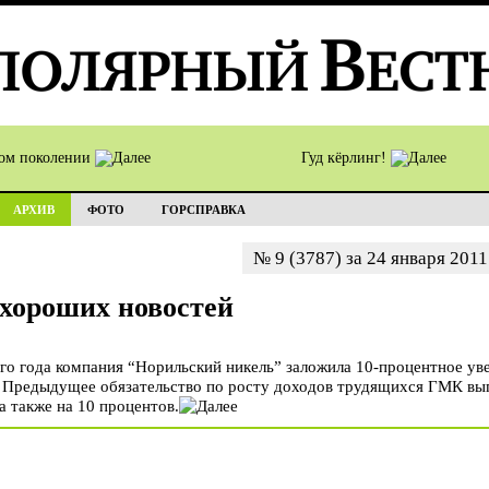
том поколении
Гуд кёрлинг!
АРХИВ
ФОТО
ГОРСПРАВКА
№ 9 (3787) за 24 января 201
 хороших новостей
о года компания “Норильский никель” заложила 10-процентное ув
 Предыдущее обязательство по росту доходов трудящихся ГМК выпо
а также на 10 процентов.