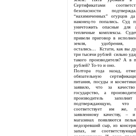
Сертификатами соответ
безопасности подтвержд
“нахимиченных” огурцов да
наконец-то попались. Суд 
уничтожить опасные для 
тепличные комплексы. Суде
привели приговор в исполне
земля, удобрения, га
остались… Кстати, как вы ду
три тысячи рублей сильно уда
такого производителя? А в п
рублей? То-то и оно.
Полтора года назад, отм
обязательную сертификац
питания, посуды и косметики
заявило, что за качеств
государство, а производит
производитель заполнит
подтверждающую, что
соответствует им же, пр
заявленному качеству, – 
магазинах появляются пель
недозревший сыр, из консерв
запах, не соответствующи