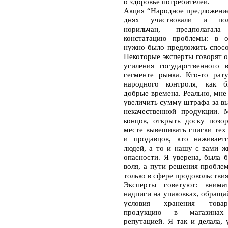
о здоровье потребителей.
Акция “Народное предложение
днях участвовали и по
норильчан, предполага
констатацию проблемы: в о
нужно было предложить спосо
Некоторые эксперты говорят 
усиления государственного 
сегменте рынка. Кто-то рату
народного контроля, как 
добрые времена. Реально, мне 
увеличить сумму штрафа за в
некачественной продукции. 
концов, открыть доску позо
месте вывешивать списки тех
и продавцов, кто наживает
людей, а то и нашу с вами ж
опасности. Я уверена, была 
воля, а пути решения пробле
только в сфере продовольств
Эксперты советуют: внимат
надписи на упаковках, обраща
условия хранения товар
продукцию в магазина
репутацией. Я так и делала, 