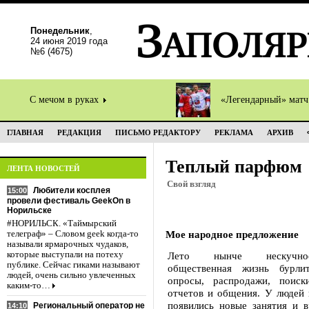
Понедельник
,
24 июня 2019 года
№6 (4675)
С мечом в руках
«Легендарный» мат
ГЛАВНАЯ
РЕДАКЦИЯ
ПИСЬМО РЕДАКТОРУ
РЕКЛАМА
АРХИВ
Теплый парфюм
ЛЕНТА НОВОСТЕЙ
Свой взгляд
Любители косплея
15:00
провели фестиваль GeekOn в
Норильске
#НОРИЛЬСК. «Таймырский
Мое народное предложение
телеграф» – Словом geek когда-то
называли ярмарочных чудаков,
которые выступали на потеху
Лето нынче нескучно
публике. Сейчас гиками называют
общественная жизнь бурлит
людей, очень сильно увлеченных
опросы, распродажи, поис
каким-то…
отчетов и общения. У людей
появились новые занятия и в
Региональный оператор не
14:10