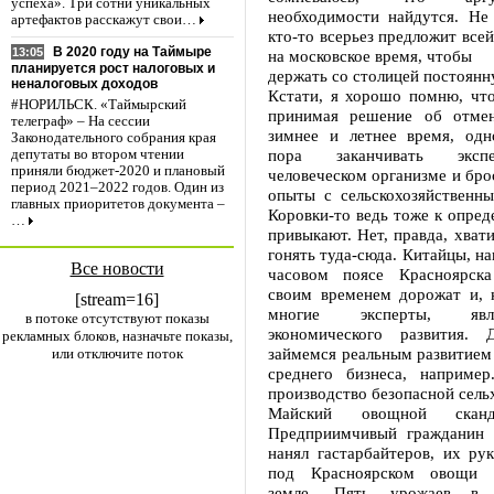
успеха». Три сотни уникальных
необходимости найдутся. Не 
артефактов расскажут свои…
кто-то всерьез предложит всей
В 2020 году на Таймыре
13:05
на московское время, чтобы
планируется рост налоговых и
держать со столицей постоянн
неналоговых доходов
Кстати, я хорошо помню, что
#НОРИЛЬСК. «Таймырский
принимая решение об отмен
телеграф» – На сессии
зимнее и летнее время, одно
Законодательного собрания края
пора заканчивать эксп
депутаты во втором чтении
приняли бюджет-2020 и плановый
человеческом организме и бр
период 2021–2022 годов. Один из
опыты с сельскохозяйственн
главных приоритетов документа –
Коровки-то ведь тоже к опре
…
привыкают. Нет, правда, хвати
гонять туда-сюда. Китайцы, на
Все новости
часовом поясе Красноярска
своим временем дорожат и, 
[stream=16]
многие эксперты, яв
в потоке отсутствуют показы
экономического развития.
рекламных блоков, назначьте показы,
займемся реальным развитием 
или отключите поток
среднего бизнеса, наприме
производство безопасной сел
Майский овощной сканд
Предприимчивый гражданин 
нанял гастарбайтеров, их ру
под Красноярском овощи 
земле. Пять урожаев в 