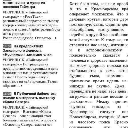
может вывезти мусор из
Хотя бы о том, как нам преоб
поселков Таймыра
А то в Красноярском кра
#НОРИЛЬСК. «Таймырский
опережает московское. Что 
телеграф» – «РостТех» –
деловым кругам, которые дер
региональный оператор по вывозу
постоянную связь. Один из де
твердых коммунальных отходов –
Заксобрания, выступивших 
подало в краевой арбитражный суд
иск к управлению
перейти в другой часовой пояс
Росприроднадзора. Оператор…
такой аргумент. К тому же, го
стрелки на час назад, жители 
На предприятиях
14:05
и к астрономическому 
Заполярного филиала
«Норникеля» зажигают елки
положительно скажется 
человека и здоровье населения
#НОРИЛЬСК. «Таймырский
телеграф» – По традиции на
На моем здоровье положитель
предприятиях-передовиках в день
стабильность: в семь вста
выполнения плана устанавливают
будишь сына, кормишь 
символ Нового года – елку и
привычное время идешь на 
зажигают на ней гирлянды. Таким
никогда не скучно. Даже 
образом…
переводить не надо: весь день
В Публичной библиотеке
13:25
загружен, и раньше восьми в
начали монтировать выставку
расходимся. Между прочи
«Книга Севера»
научных выкладок на т
#НОРИЛЬСК. «Таймырский
Красноярью следует по
телеграф» – Выставка «Книга
Севера» – завершающий этап
Новосибирска, который 18 лет
большого межмузейного проекта
из часового пояса Красн
«Освоение Севера: тысяча лет
сомневаюсь, что арг