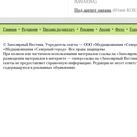
ВАЧАЕВА)
Под шепот океана
(Юлия КОХ
Главная
•
Редакция
•
Письмо редактору
•
Реклама
•
Архив
•
Фото
•
Гор
©
Заполярный Вестник
. Учредитель газеты — ООО «Медиакомпания «Северн
«Медиакомпания «Северный город». Все права защищены.
При полном или частичном использовании материалов ссылка на «Заполярны
размещении материалов в интернете — гиперссылка на «Заполярный Вестник
газеты не предоставляет справочную информацию. Редакция не несет ответ
содержащуюся в рекламных объявлениях.