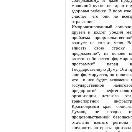
содержимому. И даже проду
молочной кухни не гарантир
здоровья ребенку. В пору уже 
счастье, что они не всегд
отравление!
Импровизированный социоло
друзей и коллег убедил ме
проблема продовольственно
волнует не только меня. В
вписать свою строку 
предложение”, на основе к
власти собирается формиро
программу” перед 
Государственную Думу. Эта п
еще формируется, но политик
что в нее будут включены 
государственной налогов
предприятий нефтегазово
организации детского отд
транспортной инфрас
Красноярском крае, социал
Думаю, не поздно оз
продовольственной безопас
отдельно взятого региона 
соединить интересы производ