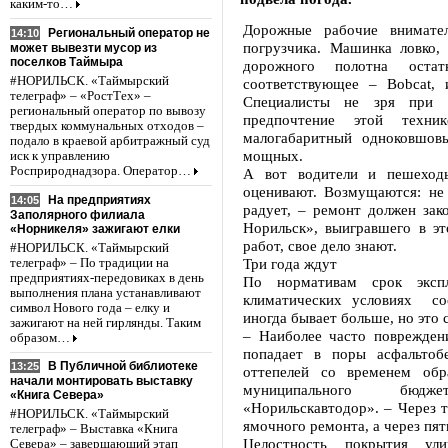
каким-то…
Дорожные рабочие внимате
Региональный оператор не
14:10
погрузчика. Машинка ловко,
может вывезти мусор из
поселков Таймыра
дорожного полотна остат
#НОРИЛЬСК. «Таймырский
соответствующее – Bobcat,
телеграф» – «РостТех» –
Специалисты не зря при 
региональный оператор по вывозу
предпочтение этой техни
твердых коммунальных отходов –
малогабаритный одноковшов
подало в краевой арбитражный суд
мощных.
иск к управлению
Росприроднадзора. Оператор…
А вот водители и пешеход
оценивают. Возмущаются: не 
На предприятиях
14:05
радует, – ремонт должен за
Заполярного филиала
Норильск», выигравшего в э
«Норникеля» зажигают елки
работ, свое дело знают.
#НОРИЛЬСК. «Таймырский
Три года ждут
телеграф» – По традиции на
предприятиях-передовиках в день
По нормативам срок эксп
выполнения плана устанавливают
климатических условиях сос
символ Нового года – елку и
иногда бывает больше, но это 
зажигают на ней гирлянды. Таким
– Наиболее часто поврежден
образом…
попадает в поры асфальтоб
В Публичной библиотеке
13:25
оттепелей со временем обр
начали монтировать выставку
муниципального бюдж
«Книга Севера»
«Норильскавтодор». – Через 
#НОРИЛЬСК. «Таймырский
ямочного ремонта, а через пя
телеграф» – Выставка «Книга
Целостность покрытия ул
Севера» – завершающий этап