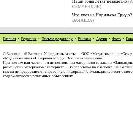
Наши годы летят незаметно
(А
СЕМЧЕНКОВ)
Что увез из Норильска Трюдо?
ВАЧАЕВА)
Главная
•
Редакция
•
Письмо редактору
•
Реклама
•
Архив
•
Фото
•
Гор
©
Заполярный Вестник
. Учредитель газеты — ООО «Медиакомпания «Северн
«Медиакомпания «Северный город». Все права защищены.
При полном или частичном использовании материалов ссылка на «Заполярны
размещении материалов в интернете — гиперссылка на «Заполярный Вестник
газеты не предоставляет справочную информацию. Редакция не несет ответ
содержащуюся в рекламных объявлениях.