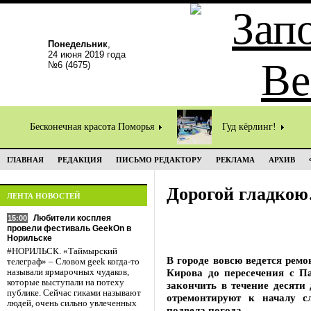
Понедельник
,
24 июня 2019 года
№6 (4675)
Бесконечная красота Поморья
Гуд кёрлинг!
ГЛАВНАЯ
РЕДАКЦИЯ
ПИСЬМО РЕДАКТОРУ
РЕКЛАМА
АРХИВ
Дорогой гладко
ЛЕНТА НОВОСТЕЙ
Любители косплея
15:00
провели фестиваль GeekOn в
Норильске
#НОРИЛЬСК. «Таймырский
В городе вовсю ведется рем
телеграф» – Словом geek когда-то
Кирова до пересечения с П
называли ярмарочных чудаков,
которые выступали на потеху
закончить в течение десяти
публике. Сейчас гиками называют
отремонтируют к началу с
людей, очень сильно увлеченных
подвела погода.