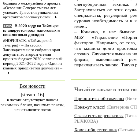
большого межмузейного проекта
снегоуборочная техника. 
«Освоение Севера: тысяча лет
Застраховаться от этих случ
успеха». Три сотни уникальных
специалисты, регулярный ре
артефактов расскажут свои…
суровая необходимость и к 
имеет.
В 2020 году на Таймыре
13:05
планируется рост налоговых и
– Конечно, у нас бывают 
неналоговых доходов
МБУ «Управление «Нориль
#НОРИЛЬСК. «Таймырский
факторов. Например, от того,
телеграф» – На сессии
что машина долго простояла
Законодательного собрания края
сложно. Случаются ямки на н
депутаты во втором чтении
фирмы, выполнявшей рем
приняли бюджет-2020 и плановый
период 2021–2022 годов. Один из
перекладывать заново. Такую 
главных приоритетов документа –
…
Все новости
Читайте также в этом но
[stream=16]
Приоритеты обозначены
(Викт
в потоке отсутствуют показы
рекламных блоков, назначьте показы,
Покажут класс!
(Екатерина С
или отключите поток
Связь: есть перспективы
(Тать
РЫЧКОВА)
Хорек-общественник
(Татьян