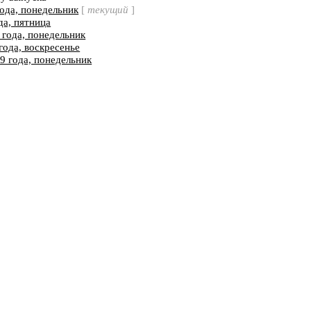
года, понедельник
[
текущий
]
да, пятница
 года, понедельник
года, воскресенье
19 года, понедельник