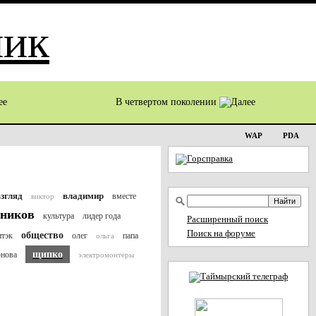
В четвертом поколении
WAP
PDA
взгляд
владимир
вместе
виктор
ников
культура
лидер года
Расширенный поиск
Поиск на форуме
общество
нтэк
олег
папа
ольга
щипко
рнова
электромонтеры