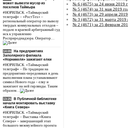
может вывезти мусор из
№ 6 (4675) за 24 июня 2019 
поселков Таймыра
№ 5 (4674) за 31 мая 2019 го
#НОРИЛЬСК. «Таймырский
№ 4 (4673) за 29 апреля 2019
телеграф» – «РостТех» –
№ 3 (4672) за 31 марта 2019 
региональный оператор по вывозу
№ 2 (4671) за 25 февраля 20
твердых коммунальных отходов –
подало в краевой арбитражный суд
иск к управлению
Росприроднадзора. Оператор…
На предприятиях
14:05
Заполярного филиала
«Норникеля» зажигают елки
#НОРИЛЬСК. «Таймырский
телеграф» – По традиции на
предприятиях-передовиках в день
выполнения плана устанавливают
символ Нового года – елку и
зажигают на ней гирлянды. Таким
образом…
В Публичной библиотеке
13:25
начали монтировать выставку
«Книга Севера»
#НОРИЛЬСК. «Таймырский
телеграф» – Выставка «Книга
Севера» – завершающий этап
большого межмузейного проекта