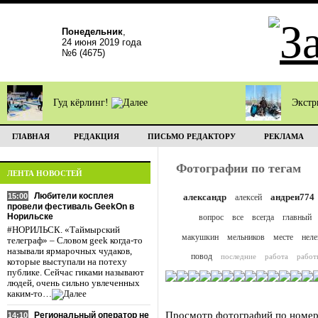
Понедельник
,
24 июня 2019 года
№6 (4675)
Гуд кёрлинг!
Экстр
ГЛАВНАЯ
РЕДАКЦИЯ
ПИСЬМО РЕДАКТОРУ
РЕКЛАМА
Фотографии по тегам
ЛЕНТА НОВОСТЕЙ
Любители косплея
15:00
александр
андреи774
алексей
провели фестиваль GeekOn в
Норильске
вопрос
все
всегда
главный
#НОРИЛЬСК. «Таймырский
макушкин
мельников
месте
неле
телеграф» – Словом geek когда-то
называли ярмарочных чудаков,
повод
последние
работа
работ
которые выступали на потеху
публике. Сейчас гиками называют
людей, очень сильно увлеченных
каким-то…
Просмотр фотографий по номер
Региональный оператор не
14:10