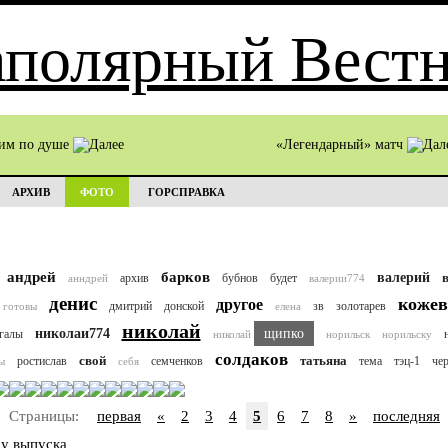
им по душе
«Легендарный» матч
АРХИВ
ФОТО
ГОРСПРАВКА
андрей
барков
валерий
архив
бубнов
будет
анндрей
валерии774
денис
кожев
другое
дмитрий
донской
зв
золотарев
готовы
елена
николай
николаи774
щипко
галы
николай
норильск
норильску
солдаков
свой
татьяна
ростислав
семченков
тема
тэц-1
че
ы
себя
Страницы:
первая
«
2
3
4
5
6
7
8
»
последняя
у выпуска