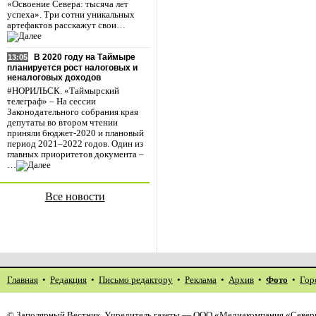
«Освоение Севера: тысяча лет
успеха». Три сотни уникальных
артефактов расскажут свои…
В 2020 году на Таймыре
13:05
планируется рост налоговых и
неналоговых доходов
#НОРИЛЬСК. «Таймырский
телеграф» – На сессии
Законодательного собрания края
депутаты во втором чтении
приняли бюджет-2020 и плановый
период 2021–2022 годов. Один из
главных приоритетов документа –
…
Все новости
Главная
•
Редакция
•
Письмо редактору
•
Реклама
•
Архив
•
Фото
•
Гор
©
Заполярный Вестник
. Учредитель газеты — ООО «Медиакомпания «Северн