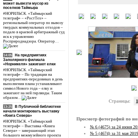
может вывезти мусор из
поселков Таймыра
#НОРИЛЬСК. «Таймырский
телеграф» – «РостТех» –
региональный оператор по вывозу
твердых коммунальных отходов –
подало в краевой арбитражный суд
иск к управлению
Росприроднадзора. Оператор…
На предприятиях
14:05
Заполярного филиала
«Норникеля» зажигают елки
#НОРИЛЬСК. «Таймырский
телеграф» – По традиции на
предприятиях-передовиках в день
выполнения плана устанавливают
символ Нового года – елку и
зажигают на ней гирлянды. Таким
образом…
Страницы:
В Публичной библиотеке
13:25
начали монтировать выставку
«Книга Севера»
Просмотр фотографий по но
#НОРИЛЬСК. «Таймырский
телеграф» – Выставка «Книга
№ 6 (4675) за 24 июня 20
Севера» – завершающий этап
№ 5 (4674) за 31 мая 201
большого межмузейного проекта