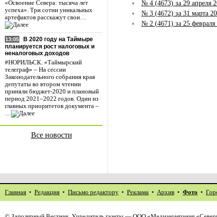
№ 4 (4673) за 29 апреля 
«Освоение Севера: тысяча лет
успеха». Три сотни уникальных
№ 3 (4672) за 31 марта 20
артефактов расскажут свои…
№ 2 (4671) за 25 февраля
В 2020 году на Таймыре
13:05
планируется рост налоговых и
неналоговых доходов
#НОРИЛЬСК. «Таймырский
телеграф» – На сессии
Законодательного собрания края
депутаты во втором чтении
приняли бюджет-2020 и плановый
период 2021–2022 годов. Один из
главных приоритетов документа –
…
Все новости
Главная
•
Редакция
•
Письмо редактору
•
Реклама
•
Архив
•
Фото
•
Гор
©
Заполярный Вестник
. Учредитель газеты — ООО «Медиакомпания «Северн