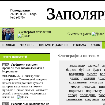
Понедельник
,
24 июня 2019 года
№6 (4675)
В четвертом поколении
С мечом в руках
ГЛАВНАЯ
РЕДАКЦИЯ
ПИСЬМО РЕДАКТОРУ
РЕКЛАМА
АРХИВ
Фотографии по тегам
ЛЕНТА НОВОСТЕЙ
Любители косплея
15:00
александр
алексей
а
провели фестиваль GeekOn в
барков
бубнов
будет
Норильске
владимир
вместе
во
#НОРИЛЬСК. «Таймырский
денис
дмитрий
донс
телеграф» – Словом geek когда-то
кожевников
культура
называли ярмарочных чудаков,
месте
нелегалы
ник
которые выступали на потеху
публике. Сейчас гиками называют
норильск
норильску
людей, очень сильно увлеченных
повод
последние
раб
каким-то…
семченков
солдаков
та
э
Региональный оператор не
14:10