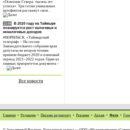
«Освоение Севера: тысяча лет
успеха». Три сотни уникальных
артефактов расскажут свои…
В 2020 году на Таймыре
13:05
планируется рост налоговых и
неналоговых доходов
#НОРИЛЬСК. «Таймырский
телеграф» – На сессии
Законодательного собрания края
депутаты во втором чтении
приняли бюджет-2020 и плановый
период 2021–2022 годов. Один из
главных приоритетов документа –
…
Все новости
Главная
•
Редакция
•
Письмо редактору
•
Реклама
•
Архив
•
Фото
•
Гор
©
Заполярный Вестник
. Учредитель газеты — ООО «Медиакомпания «Северн