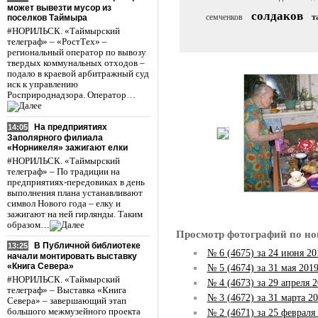
может вывезти мусор из
солдаков
т
семченков
поселков Таймыра
#НОРИЛЬСК. «Таймырский
телеграф» – «РостТех» –
региональный оператор по вывозу
твердых коммунальных отходов –
подало в краевой арбитражный суд
иск к управлению
Росприроднадзора. Оператор…
На предприятиях
14:05
Заполярного филиала
«Норникеля» зажигают елки
#НОРИЛЬСК. «Таймырский
телеграф» – По традиции на
предприятиях-передовиках в день
выполнения плана устанавливают
символ Нового года – елку и
зажигают на ней гирлянды. Таким
образом…
Просмотр фотографий по но
В Публичной библиотеке
13:25
№ 6 (4675) за 24 июня 20
начали монтировать выставку
«Книга Севера»
№ 5 (4674) за 31 мая 201
#НОРИЛЬСК. «Таймырский
№ 4 (4673) за 29 апреля 
телеграф» – Выставка «Книга
№ 3 (4672) за 31 марта 20
Севера» – завершающий этап
большого межмузейного проекта
№ 2 (4671) за 25 февраля