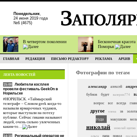
Понедельник
,
24 июня 2019 года
№6 (4675)
В четвертом поколении
Бесконечная красота
Поморья
ГЛАВНАЯ
РЕДАКЦИЯ
ПИСЬМО РЕДАКТОРУ
РЕКЛАМА
АРХИВ
Фотографии по тегам
ЛЕНТА НОВОСТЕЙ
Любители косплея
15:00
александр
андре
алексей
провели фестиваль GeekOn в
Норильске
в
бубнов
будет
валерии774
#НОРИЛЬСК. «Таймырский
вопрос
все
всегда
глав
телеграф» – Словом geek когда-то
называли ярмарочных чудаков,
другое
зв
золота
елена
которые выступали на потеху
публике. Сейчас гиками называют
года
макушкин
мел
людей, очень сильно увлеченных
николай
каким-то…
николай щипко
Региональный оператор не
папа
повод
14:10
ольга
послед