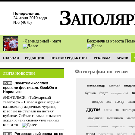
Понедельник
,
24 июня 2019 года
№6 (4675)
«Легендарный» матч
Бесконечная красота Пом
ГЛАВНАЯ
РЕДАКЦИЯ
ПИСЬМО РЕДАКТОРУ
РЕКЛАМА
АРХИВ
Фотографии по тегам
ЛЕНТА НОВОСТЕЙ
Любители косплея
15:00
александр
андре
алексей
провели фестиваль GeekOn в
Норильске
в
бубнов
будет
валерии774
#НОРИЛЬСК. «Таймырский
вопрос
все
всегда
глав
телеграф» – Словом geek когда-то
называли ярмарочных чудаков,
другое
зв
золотар
елена
которые выступали на потеху
публике. Сейчас гиками называют
макушкин
мельников
месте
людей, очень сильно увлеченных
каким-то…
николай щипко
норильск
нор
Региональный оператор не
повод
14:10
последние
работа
ра