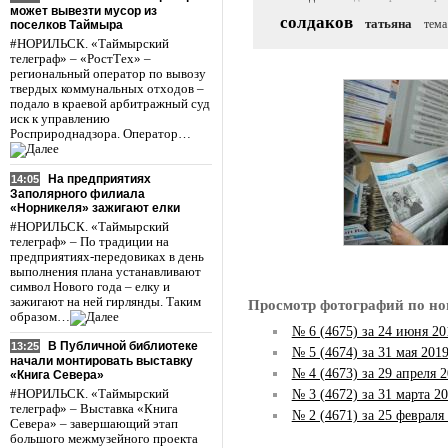
может вывезти мусор из
солдаков
татьяна
тема
поселков Таймыра
#НОРИЛЬСК. «Таймырский
телеграф» – «РостТех» –
региональный оператор по вывозу
твердых коммунальных отходов –
подало в краевой арбитражный суд
иск к управлению
Росприроднадзора. Оператор…
На предприятиях
14:05
Заполярного филиала
«Норникеля» зажигают елки
#НОРИЛЬСК. «Таймырский
телеграф» – По традиции на
предприятиях-передовиках в день
выполнения плана устанавливают
символ Нового года – елку и
зажигают на ней гирлянды. Таким
Просмотр фотографий по но
образом…
№ 6 (4675) за 24 июня 20
В Публичной библиотеке
13:25
№ 5 (4674) за 31 мая 201
начали монтировать выставку
№ 4 (4673) за 29 апреля 
«Книга Севера»
№ 3 (4672) за 31 марта 20
#НОРИЛЬСК. «Таймырский
телеграф» – Выставка «Книга
№ 2 (4671) за 25 февраля
Севера» – завершающий этап
большого межмузейного проекта