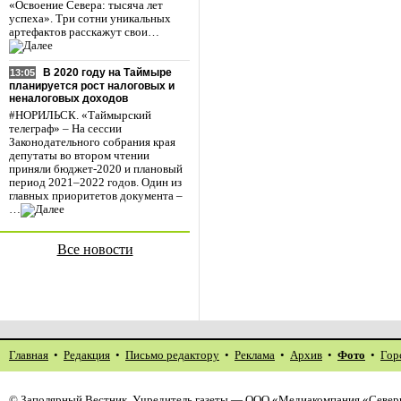
«Освоение Севера: тысяча лет
успеха». Три сотни уникальных
артефактов расскажут свои…
В 2020 году на Таймыре
13:05
планируется рост налоговых и
неналоговых доходов
#НОРИЛЬСК. «Таймырский
телеграф» – На сессии
Законодательного собрания края
депутаты во втором чтении
приняли бюджет-2020 и плановый
период 2021–2022 годов. Один из
главных приоритетов документа –
…
Все новости
Главная
•
Редакция
•
Письмо редактору
•
Реклама
•
Архив
•
Фото
•
Гор
©
Заполярный Вестник
. Учредитель газеты — ООО «Медиакомпания «Северн