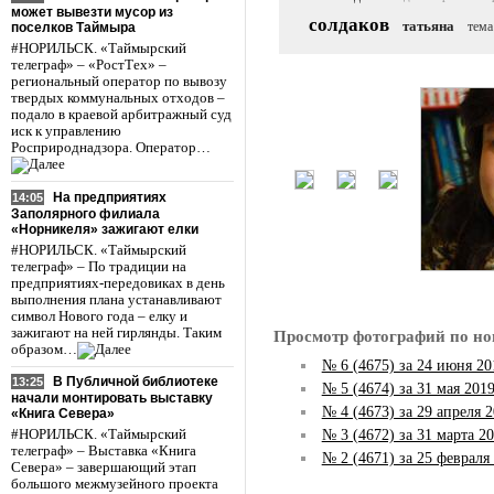
может вывезти мусор из
солдаков
татьяна
тема
поселков Таймыра
#НОРИЛЬСК. «Таймырский
телеграф» – «РостТех» –
региональный оператор по вывозу
твердых коммунальных отходов –
подало в краевой арбитражный суд
иск к управлению
Росприроднадзора. Оператор…
На предприятиях
14:05
Заполярного филиала
«Норникеля» зажигают елки
#НОРИЛЬСК. «Таймырский
телеграф» – По традиции на
предприятиях-передовиках в день
выполнения плана устанавливают
символ Нового года – елку и
зажигают на ней гирлянды. Таким
Просмотр фотографий по но
образом…
№ 6 (4675) за 24 июня 20
В Публичной библиотеке
13:25
№ 5 (4674) за 31 мая 201
начали монтировать выставку
№ 4 (4673) за 29 апреля 
«Книга Севера»
№ 3 (4672) за 31 марта 20
#НОРИЛЬСК. «Таймырский
телеграф» – Выставка «Книга
№ 2 (4671) за 25 февраля
Севера» – завершающий этап
большого межмузейного проекта