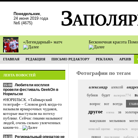
Понедельник
,
24 июня 2019 года
№6 (4675)
«Легендарный» матч
Бесконечная красота Пом
ГЛАВНАЯ
РЕДАКЦИЯ
ПИСЬМО РЕДАКТОРУ
РЕКЛАМА
АРХИВ
Фотографии по тегам
ЛЕНТА НОВОСТЕЙ
Любители косплея
15:00
александр
андре
алексей
провели фестиваль GeekOn в
Норильске
в
бубнов
будет
валерии774
#НОРИЛЬСК. «Таймырский
глав
вопрос
все
всегда
телеграф» – Словом geek когда-то
называли ярмарочных чудаков,
другое
зв
золотар
елена
которые выступали на потеху
публике. Сейчас гиками называют
макушкин
мельников
месте
людей, очень сильно увлеченных
каким-то…
николай щипко
норильск
нор
Региональный оператор не
повод
14:10
последние
работа