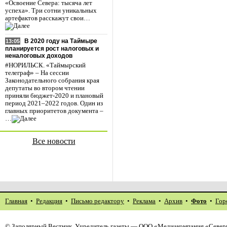
«Освоение Севера: тысяча лет
успеха». Три сотни уникальных
артефактов расскажут свои…
В 2020 году на Таймыре
13:05
планируется рост налоговых и
неналоговых доходов
#НОРИЛЬСК. «Таймырский
телеграф» – На сессии
Законодательного собрания края
депутаты во втором чтении
приняли бюджет-2020 и плановый
период 2021–2022 годов. Один из
главных приоритетов документа –
…
Все новости
Главная
•
Редакция
•
Письмо редактору
•
Реклама
•
Архив
•
Фото
•
Гор
©
Заполярный Вестник
. Учредитель газеты — ООО «Медиакомпания «Северн