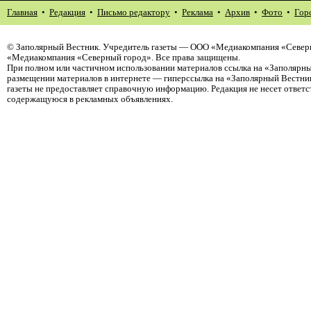
Главная
•
Редакция
•
Письмо редактору
•
Реклама
•
Архив
•
Фото
•
Гор
©
Заполярный Вестник
. Учредитель газеты — ООО «Медиакомпания «Северн
«Медиакомпания «Северный город». Все права защищены.
При полном или частичном использовании материалов ссылка на «Заполярны
размещении материалов в интернете — гиперссылка на «Заполярный Вестник
газеты не предоставляет справочную информацию. Редакция не несет ответ
содержащуюся в рекламных объявлениях.