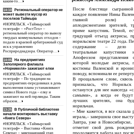
каким-то…
После блестяще сыгранной
Региональный оператор не
14:10
каждое появление Нины Валенс
может вывезти мусор из
поселков Таймыра
главной роли) сопр
#НОРИЛЬСК. «Таймырский
аплодисментами зрителей, т
телеграф» – «РостТех» –
приме капустник. Темой, ест
региональный оператор по вывозу
грядущий отъезд актрисы, п
твердых коммунальных отходов –
норильском театре 22 года. Пе
подало в краевой арбитражный суд
содержание – дело неб
иск к управлению
Росприроднадзора. Оператор…
театральные капустники 
Апофеозом представления с
На предприятиях
14:05
которой молодые актрисы, 
Заполярного филиала
костюмы Валенской и ирони
«Норникеля» зажигают елки
поводу, вспоминали ее реперту
#НОРИЛЬСК. «Таймырский
В прощальном слове, сквозь 
телеграф» – По традиции на
предприятиях-передовиках в день
призналась, что Норильс
выполнения плана устанавливают
останутся для нее навсегда 
символ Нового года – елку и
самыми», а когда ее будут
зажигают на ней гирлянды. Таким
лучших зрителях, она буд
образом…
норильчан.
В Публичной библиотеке
13:25
– Мне кажется, я все сказала 
начали монтировать выставку
играла,– завершила свое высту
«Книга Севера»
Завтра, уже в Новосибирске,
#НОРИЛЬСК. «Таймырский
отметит свой день рождени
телеграф» – Выставка «Книга
продолжится работа над посл
Севера» – завершающий этап