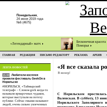
Понедельник
,
24 июня 2019 года
№6 (4675)
Бесконечная красота
«Легендарный» матч
Поморья
ГЛАВНАЯ
РЕДАКЦИЯ
ПИСЬМО РЕДАКТОРУ
РЕКЛАМА
АРХИВ
«Я все сказала р
ЛЕНТА НОВОСТЕЙ
В номер!
Любители косплея
15:00
провели фестиваль GeekOn в
Норильске
#НОРИЛЬСК. «Таймырский
телеграф» – Словом geek когда-то
С Норильском простилась
называли ярмарочных чудаков,
которые выступали на потеху
Валенская. В субботу, 13 ию
публике. Сейчас гиками называют
Норильского Заполярного 
людей, очень сильно увлеченных
режиссера Александра Исако