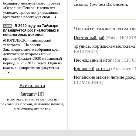
большого межмузейного проекта
сезона. Уже без Валенской.
«Освоение Севера: тысяча лет
успеха». Три сотни уникальных
артефактов расскажут свои…
В 2020 году на Таймыре
13:05
Читайте также в этом но
планируется рост налоговых и
неналоговых доходов
Цветочный рай
(Елена ПОПОВ
#НОРИЛЬСК. «Таймырский
телеграф» – На сессии
Трудись, норильская молодежь
Законодательного собрания края
ВАЩЕНКО)
депутаты во втором чтении
приняли бюджет-2020 и плановый
Неожиданный итог
(Ян ГЕРГО
период 2021–2022 годов. Один из
главных приоритетов документа –
Кровное братство
(Анастаси
…
Испанские маки и летние дожд
ШИМОЛИНА)
Все новости
[stream=16]
в потоке отсутствуют показы
рекламных блоков, назначьте показы,
или отключите поток