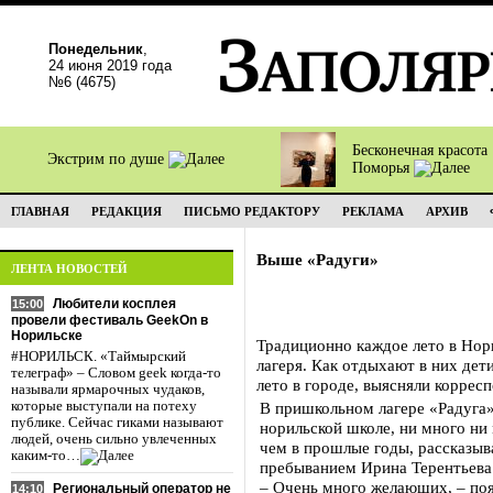
Понедельник
,
24 июня 2019 года
№6 (4675)
Бесконечная красота
Экстрим по душе
Поморья
ГЛАВНАЯ
РЕДАКЦИЯ
ПИСЬМО РЕДАКТОРУ
РЕКЛАМА
АРХИВ
Выше «Радуги»
ЛЕНТА НОВОСТЕЙ
Любители косплея
15:00
провели фестиваль GeekOn в
Норильске
Традиционно каждое лето в Нор
#НОРИЛЬСК. «Таймырский
лагеря. Как отдыхают в них дет
телеграф» – Словом geek когда-то
лето в городе, выясняли коррес
называли ярмарочных чудаков,
которые выступали на потеху
В пришкольном лагере «Радуга»
публике. Сейчас гиками называют
норильской школе, ни много ни 
людей, очень сильно увлеченных
чем в прошлые годы, рассказыв
каким-то…
пребыванием Ирина Терентьева
– Очень много желающих, – пояс
Региональный оператор не
14:10