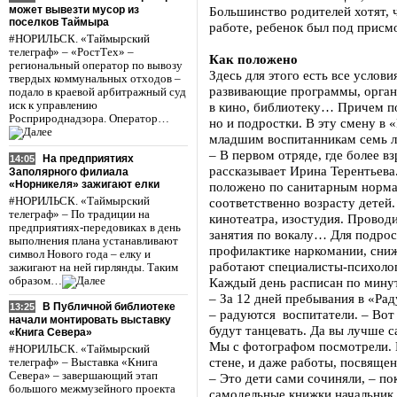
может вывезти мусор из
Большинство родителей хотят, 
поселков Таймыра
работе, ребенок был под присм
#НОРИЛЬСК. «Таймырский
телеграф» – «РостТех» –
Как положено
региональный оператор по вывозу
Здесь для этого есть все услов
твердых коммунальных отходов –
развивающие программы, орган
подало в краевой арбитражный суд
иск к управлению
в кино, библиотеку… Причем п
Росприроднадзора. Оператор…
но и подростки. В эту смену в 
младшим воспитанникам семь л
– В первом отряде, где более вз
На предприятиях
14:05
рассказывает Ирина Терентьева.
Заполярного филиала
«Норникеля» зажигают елки
положено по санитарным норм
#НОРИЛЬСК. «Таймырский
соответственно возрасту детей
телеграф» – По традиции на
кинотеатра, изостудия. Провод
предприятиях-передовиках в день
занятия по вокалу… Для подрос
выполнения плана устанавливают
профилактике наркомании, сниж
символ Нового года – елку и
работают специалисты-психоло
зажигают на ней гирлянды. Таким
образом…
Каждый день расписан по мину
– За 12 дней пребывания в «Ра
В Публичной библиотеке
13:25
– радуются воспитатели. – Вот
начали монтировать выставку
будут танцевать. Да вы лучше 
«Книга Севера»
Мы с фотографом посмотрели. И
#НОРИЛЬСК. «Таймырский
стене, и даже работы, посвяще
телеграф» – Выставка «Книга
Севера» – завершающий этап
– Это дети сами сочиняли, – п
большого межмузейного проекта
самодельные книжки начальник л