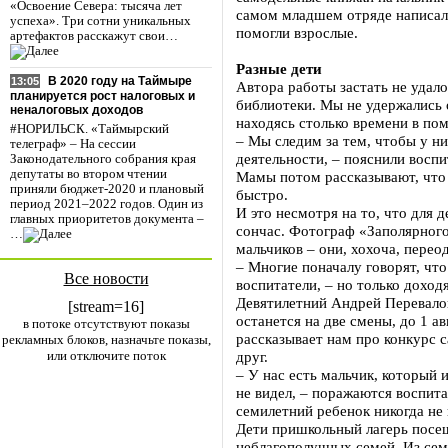
«Освоение Севера: тысяча лет
самом младшем отряде написала
успеха». Три сотни уникальных
помогли взрослые.
артефактов расскажут свои…
Разные дети
В 2020 году на Таймыре
13:05
Автора работы застать не удало
планируется рост налоговых и
библиотеки. Мы не удержались о
неналоговых доходов
находясь столько времени в по
#НОРИЛЬСК. «Таймырский
– Мы следим за тем, чтобы у н
телеграф» – На сессии
деятельности, – пояснили воспи
Законодательного собрания края
депутаты во втором чтении
Мамы потом рассказывают, что
приняли бюджет-2020 и плановый
быстро.
период 2021–2022 годов. Один из
И это несмотря на то, что для 
главных приоритетов документа –
сончас. Фотограф «Заполярного
…
мальчиков – они, хохоча, пере
– Многие поначалу говорят, что
Все новости
воспитатели, – но только доход
Девятилетний Андрей Перевалов
[stream=16]
останется на две смены, до 1 а
в потоке отсутствуют показы
рассказывает нам про конкурс с
рекламных блоков, назначьте показы,
или отключите поток
друг.
– У нас есть мальчик, который 
не видел, – поражаются воспита
семилетний ребенок никогда не
Дети пришкольный лагерь посе
неблагополучных семей. Из сем