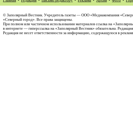
Главная
•
Редакция
•
Письмо редактору
•
Реклама
•
Архив
•
Фото
•
Гор
©
Заполярный Вестник
. Учредитель газеты — ООО «Медиакомпания «Север
«Северный город». Все права защищены.
При полном или частичном использовании материалов ссылка на «Заполярны
в интернете — гиперссылка на «Заполярный Вестник» обязательна. Редакци
Редакция не несет ответственности за информацию, содержащуюся в реклам