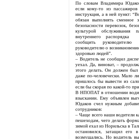
По словам Владимира Юдаков
если кому-то из пассажиров
инструкция, а в ней пункт: “
обязан выполнять сменное 
безопасности перевозок, без
культурой обслуживания 
внутреннего распорядка з
сообщить руководителю п
руководителю о возникновении
здоровью людей”.
– Водитель не сообщил диспет
уехал. Да, виноват, – продол
этого делать. Он должен был
даже по-человечески. Мало ли
пришлось бы вывести из сало
если бы скорая по какой-то пр
В НПОПАТ в отношении водит
взыскании. Ему объявлен вы
Юдаков счел нужным добави
сотрудников:
– Чаще всего наши водители к
пешеходам, чего делать форма
зимой ехал из Норильска в Тал
остановился, затащил его 
возмущались. Но водитель вы