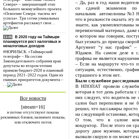
– Да, раз в год наши водите
Севера» – завершающий этап
со сдачей экзаменов по
большого межмузейного проекта
начальник автоколонны №3 
«Освоение Севера: тысяча лет
успеха». Три сотни уникальных
что в реальности оказать эту 
артефактов расскажут свои…
знаете, как укомплектованы н
перевязочный материал, даже 
о котором мы говорим, посту
В 2020 году на Таймыре
13:05
был уезжать до приезда скорой
планируется рост налоговых и
неналоговых доходов
Аргумент “у нас график” – 
#НОРИЛЬСК. «Таймырский
Юдаков. На самом деле в с
телеграф» – На сессии
графика не является нарушени
Законодательного собрания края
– Если на маршруте что-то п
депутаты во втором чтении
ситуация, естественно, графи
приняли бюджет-2020 и плановый
страшного в этом нет.
период 2021–2022 годов. Один из
главных приоритетов документа –
Было служебное расследова
…
В НПОПАТ провели служебно
которая в тот день работала с
них следует, что водитель не 
Все новости
салон был переполнен и не б
[stream=16]
решил, что пассажиры просто 
в потоке отсутствуют показы
на следующей остановке, котор
рекламных блоков, назначьте показы,
О том, что в салоне ком
или отключите поток
кондуктор. После этого он ср
дорогу двое мужчин, которы
вызвали скорую и он может ех