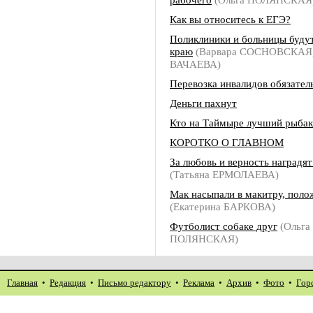
Как вы относитесь к ЕГЭ?
Поликлиники и больницы буду
краю
(Варвара СОСНОВСКАЯ,
ВАЧАЕВА)
Перевозка инвалидов обязател
Деньги пахнут
Кто на Таймыре лучший рыбак
КОРОТКО О ГЛАВНОМ
За любовь и верность наградя
(Татьяна ЕРМОЛАЕВА)
Мак насыпали в макитру, поло
(Екатерина БАРКОВА)
Футболист собаке друг
(Ольга
ПОЛЯНСКАЯ)
Главная
•
Редакция
•
Письмо редактору
•
Реклама
•
Архив
•
Фото
•
Гор