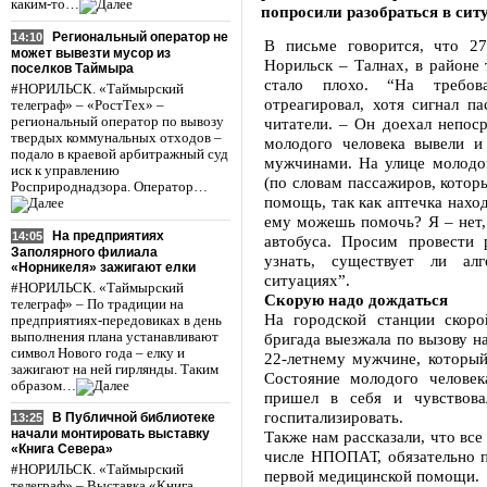
каким-то…
попросили разобраться в сит
Региональный оператор не
14:10
В письме говорится, что 2
может вывезти мусор из
Норильск – Талнах, в районе
поселков Таймыра
стало плохо. “На требов
#НОРИЛЬСК. «Таймырский
отреагировал, хотя сигнал п
телеграф» – «РостТех» –
региональный оператор по вывозу
читатели. – Он доехал непоср
твердых коммунальных отходов –
молодого человека вывели 
подало в краевой арбитражный суд
мужчинами. На улице молодой
иск к управлению
(по словам пассажиров, котор
Росприроднадзора. Оператор…
помощь, так как аптечка наход
ему можешь помочь? Я – нет,
На предприятиях
14:05
автобуса. Просим провести 
Заполярного филиала
узнать, существует ли ал
«Норникеля» зажигают елки
ситуациях”.
#НОРИЛЬСК. «Таймырский
Скорую надо дождаться
телеграф» – По традиции на
На городской станции скор
предприятиях-передовиках в день
выполнения плана устанавливают
бригада выезжала по вызову н
символ Нового года – елку и
22-летнему мужчине, который
зажигают на ней гирлянды. Таким
Состояние молодого человек
образом…
пришел в себя и чувствова
госпитализировать.
В Публичной библиотеке
13:25
начали монтировать выставку
Также нам рассказали, что вс
«Книга Севера»
числе НПОПАТ, обязательно 
#НОРИЛЬСК. «Таймырский
первой медицинской помощи.
телеграф» – Выставка «Книга