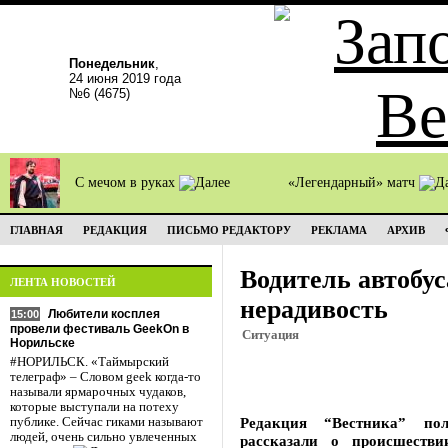
Понедельник
,
24 июня 2019 года
№6 (4675)
С мечом в руках
«Легендарный» матч
ГЛАВНАЯ
РЕДАКЦИЯ
ПИСЬМО РЕДАКТОРУ
РЕКЛАМА
АРХИВ
Водитель автобус
ЛЕНТА НОВОСТЕЙ
нерадивость
Любители косплея
15:00
провели фестиваль GeekOn в
Ситуация
Норильске
#НОРИЛЬСК. «Таймырский
телеграф» – Словом geek когда-то
называли ярмарочных чудаков,
которые выступали на потеху
Редакция “Вестника” по
публике. Сейчас гиками называют
людей, очень сильно увлеченных
рассказали о происшест