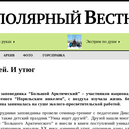
в руках
Экстрим по душе
АРХИВ
ФОТО
ГОРСПРАВКА
ей. И утюг
 заповедника “Большой Арктический” – участников национа
уемого “Норильским никелем”, с воздуха изучала жизнь б
ина занималась на суше эколого-просветительской работой.
рудники заповедника провели семинар-тренинг с педагогами Дик
а также детский праздник “Умка ищет друзей”. Друзей нашли много
 “Большого Арктического” и внесли в книги поступлений уника
датируемые началом XX века: каменный утюг, огромные чаны дл