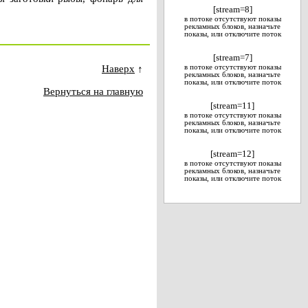
[stream=8]
в потоке отсутствуют показы
рекламных блоков, назначьте
показы, или отключите поток
[stream=7]
Наверх
↑
в потоке отсутствуют показы
рекламных блоков, назначьте
показы, или отключите поток
Вернуться на главную
[stream=11]
в потоке отсутствуют показы
рекламных блоков, назначьте
показы, или отключите поток
[stream=12]
в потоке отсутствуют показы
рекламных блоков, назначьте
показы, или отключите поток