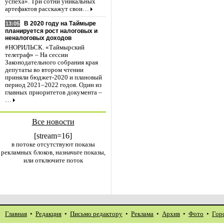
успеха». Три сотни уникальных
артефактов расскажут свои…
В 2020 году на Таймыре
13:05
планируется рост налоговых и
неналоговых доходов
#НОРИЛЬСК. «Таймырский
телеграф» – На сессии
Законодательного собрания края
депутаты во втором чтении
приняли бюджет-2020 и плановый
период 2021–2022 годов. Один из
главных приоритетов документа –
…
Все новости
[stream=16]
в потоке отсутствуют показы
рекламных блоков, назначьте показы,
или отключите поток
Главная
•
Редакция
•
Письмо редактору
•
Реклама
•
Архив
•
Фото
•
Гор