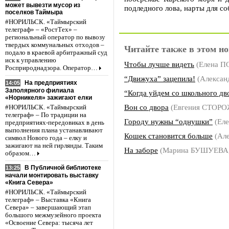
может вывезти мусор из
подледного лова, нарты для с
поселков Таймыра
#НОРИЛЬСК. «Таймырский
телеграф» – «РостТех» –
региональный оператор по вывозу
твердых коммунальных отходов –
Читайте также в этом но
подало в краевой арбитражный суд
иск к управлению
Чтобы лучше видеть
(Елена 
Росприроднадзора. Оператор…
“Движуха” зацепила!
(Алекса
На предприятиях
14:05
Заполярного филиала
“Когда уйдем со школьного дво
«Норникеля» зажигают елки
Вон со двора
(Евгения СТОР
#НОРИЛЬСК. «Таймырский
телеграф» – По традиции на
Городу нужны “однушки”
(Ел
предприятиях-передовиках в день
выполнения плана устанавливают
Кошек становится больше
(Ал
символ Нового года – елку и
зажигают на ней гирлянды. Таким
На заборе
(Марина БУШУЕВА
образом…
В Публичной библиотеке
13:25
начали монтировать выставку
«Книга Севера»
#НОРИЛЬСК. «Таймырский
телеграф» – Выставка «Книга
Севера» – завершающий этап
большого межмузейного проекта
«Освоение Севера: тысяча лет