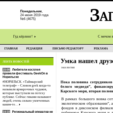
Понедельник
,
24 июня 2019 года
№6 (4675)
Гуд кёрлинг!
С мечом 
ГЛАВНАЯ
РЕДАКЦИЯ
ПИСЬМО РЕДАКТОРУ
РЕКЛАМА
Умка нашел друз
ЛЕНТА НОВОСТЕЙ
экология
Любители косплея
15:00
провели фестиваль GeekOn в
Норильске
Пока половина сотрудников
#НОРИЛЬСК. «Таймырский
телеграф» – Словом geek когда-то
белого медведя”, финансир
называли ярмарочных чудаков,
Карского моря, вторая полов
которые выступали на потеху
публике. Сейчас гиками называют
В рамках большого вояжа сот
людей, очень сильно увлеченных
экологическом образовании”, 
каким-то…
фондов в диксонском филиале
Региональный оператор не
14:10
побережье Карского моря и 