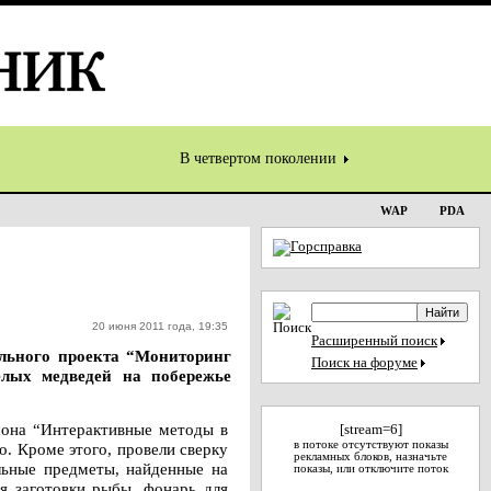
В четвертом поколении
WAP
PDA
20 июня 2011 года, 19:35
Расширенный поиск
льного проекта “Мониторинг
Поиск на форуме
елых медведей на побережье
сона “Интерактивные методы в
[stream=6]
в потоке отсутствуют показы
. Кроме этого, провели сверку
рекламных блоков, назначьте
льные предметы, найденные на
показы, или отключите поток
я заготовки рыбы, фонарь для