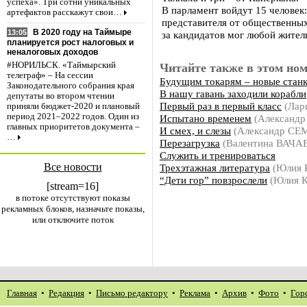
успеха». Три сотни уникальных
В парламент войдут 15 человек:
артефактов расскажут свои…
представителя от общественных
В 2020 году на Таймыре
13:05
за кандидатов мог любой житель
планируется рост налоговых и
неналоговых доходов
#НОРИЛЬСК. «Таймырский
Читайте также в этом ном
телеграф» – На сессии
Будущим токарям – новые стан
Законодательного собрания края
В нашу гавань заходили корабли
депутаты во втором чтении
Первый раз в первый класс
(Лар
приняли бюджет-2020 и плановый
период 2021–2022 годов. Один из
Испытано временем
(Александ
главных приоритетов документа –
И смех, и слезы
(Александр С
…
Перезагрузка
(Валентина ВАЧА
Служить и тренироваться
Все новости
Трехэтажная литература
(Юлия 
“Дети гор” повзрослели
(Юлия 
[stream=16]
в потоке отсутствуют показы
рекламных блоков, назначьте показы,
или отключите поток
Главная
•
Редакция
•
Письмо редактору
•
Реклама
•
Архив
•
Фото
•
Гор