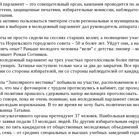
 парламент – это совещательный орган, кампания проводится по а
тени, защищенные печатями, избирательные комиссии, наблюдател
мпания.
активно пользоваться твитером стали региональные и муниципаль
рии к выборам в молодежный парламент дал руководитель аппарата
ты не просто сидели на сессиях старших коллег, а полноценно учас
та Норильского городского совета – 50 и более лет. Уйдут они, а н
зять опыт? Раньше молодого человека “вели” с детства: пионер – 
 пишет Роман Сотников.
 молодежный парламент на трех участках проголосовали более пяти
ующих. Затишье наступило только часа за два до закрытия. Все пр
ни со стороны избирателей, ни со стороны наблюдателей от кандид
ппа “Заполярного вестника” побывала на участке, расположенном 
, что мы с фотокором с трудом протиснулись в кабинет, где прохо
й политики пришлось сдерживать напор желающих проголосовать.
тно говоря, пока не очень понимаю, как молодежный парламент смож
молодым норильчанам. В то же время не хочу быть политически не
льница Татьяна.
онсультативного органа претендуют 37 человек. Наибольшая конку
е заявки подали 13 молодых людей. По другим избирательным окру
так: по пять кандидатов от общественных молодежных объединений
 семь – от средних специальных и высших учебных заведений горо