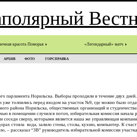
нечная красота Поморья
«Легендарный» матч
АРХИВ
ФОТО
ГОРСПРАВКА
го парламента Норильска. Выборы проходили в течение двух дней.
и уже толпились перед входом на участок №9, где можно было отда
ного района Норильска, общественных организаций и студенчества
ью в помещении случился потоп, избирательная комиссия начала р
или соседи сверху, которыми является наша же управляющая компа
дорах стояла вода, залило стены, столы, кухню, компьютер. К счас
ло, – рассказал “ЗВ” руководитель избирательной комиссии участ