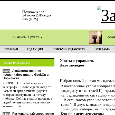
Понедельник
,
24 июня 2019 года
№6 (4675)
С мечом в руках
Беско
ГЛАВНАЯ
РЕДАКЦИЯ
ПИСЬМО РЕДАКТОРУ
РЕКЛАМА
Учиться управлять
ЛЕНТА НОВОСТЕЙ
Дело молодое
Любители косплея
15:00
провели фестиваль GeekOn в
Норильске
Избран новый состав молодежно
#НОРИЛЬСК. «Таймырский
В воскресенье утром избирател
телеграф» – Словом geek когда-то
кандидату от жителей Централь
называли ярмарочных чудаков,
которые выступали на потеху
непредвиденную ситуацию – ноч
публике. Сейчас гиками называют
– В семь часов утра нас затоп
людей, очень сильно увлеченных
трест”. В двух комнатах и кори
каким-то…
проходили выборы, не пострада
Кто на смену депутатам
Региональный оператор не
14:10