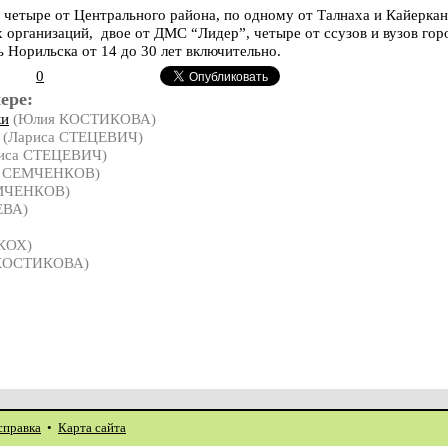
 четыре от Центрального района, по одному от Талнаха и Кайеркан
 организаций, двое от ДМС “Лидер”, четыре от ссузов и вузов гор
 Норильска от 14 до 30 лет включительно.
0
ере:
ки
(Юлия КОСТИКОВА)
(Лариса СТЕЦЕВИЧ)
иса СТЕЦЕВИЧ)
р СЕМЧЕНКОВ)
ЕМЧЕНКОВ)
ЕВА)
КОХ)
КОСТИКОВА)
справка
•
Карта сайта