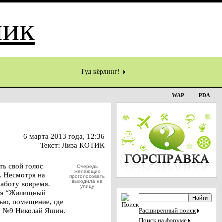
Гуд кёрлинг!
WAP
PDA
6 марта 2013 года, 12:36
Текст: Лиза КОТИК
ть свой голос
Очередь
желающих
. Несмотря на
проголосовать
выходила на
аботу вовремя.
улицу
ния “Жилищный
тью, помещение, где
ка №9 Николай Яшин.
Расширенный поиск
Поиск на форуме