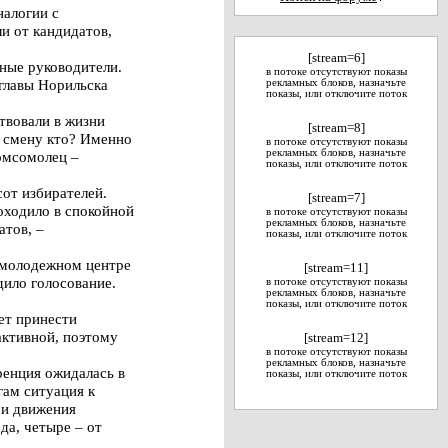
налогии с
и от кандидатов,
[stream=6]
ные руководители.
в потоке отсутствуют показы
 главы Норильска
рекламных блоков, назначьте
показы, или отключите поток
твовали в жизни
[stream=8]
а смену кто? Именно
в потоке отсутствуют показы
рекламных блоков, назначьте
комсомолец –
показы, или отключите поток
сот избирателей.
[stream=7]
оходило в спокойной
в потоке отсутствуют показы
рекламных блоков, назначьте
атов, –
показы, или отключите поток
в молодежном центре
[stream=11]
дило голосование.
в потоке отсутствуют показы
рекламных блоков, назначьте
показы, или отключите поток
ет принести
активной, поэтому
[stream=12]
в потоке отсутствуют показы
рекламных блоков, назначьте
ренция ожидалась в
показы, или отключите поток
гам ситуация к
 и движения
да, четыре – от