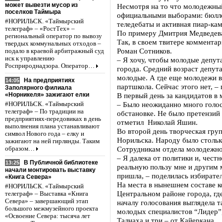
может вывезти мусор из
Несмотря на то что молодежный
поселков Таймыра
официальными выборами: бюлле
#НОРИЛЬСК. «Таймырский
теледебаты и активная пиар-ка
телеграф» – «РостТех» –
По примеру Дмитрия Медведева 
региональный оператор по вывозу
Так, в своем твитере коммента
твердых коммунальных отходов –
Роман Сотников.
подало в краевой арбитражный суд
иск к управлению
– Я хочу, чтобы молодые депута
Росприроднадзора. Оператор…
города. Средний возраст депута
молодые. А где еще молодежи в
На предприятиях
14:05
партшкола. Сейчас этого нет, –
Заполярного филиала
«Норникеля» зажигают елки
В первый день за кандидатов в
– Было неожиданно много голос
#НОРИЛЬСК. «Таймырский
телеграф» – По традиции на
обстановке. Не было претензий 
предприятиях-передовиках в день
отметил Николай Яшин.
выполнения плана устанавливают
Во второй день творческая гру
символ Нового года – елку и
Норильска. Народу было столько
зажигают на ней гирлянды. Таким
Сотрудникам отдела молодежно
образом…
– Я далека от политики и, чес
В Публичной библиотеке
13:25
реальную пользу мне и другим 
начали монтировать выставку
пришла, – поделилась избирате
«Книга Севера»
На места в нынешнем составе к
#НОРИЛЬСК. «Таймырский
Центральном районе города, гд
телеграф» – Выставка «Книга
Севера» – завершающий этап
началу голосования выглядела 
большого межмузейного проекта
молодых специалистов “Лидер”,
«Освоение Севера: тысяча лет
Талнаха и три – от Кайеркана.