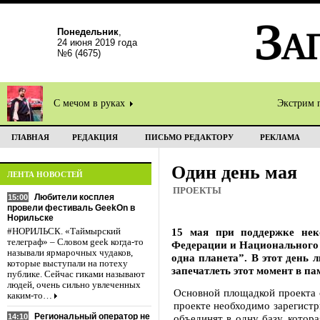
Понедельник
,
24 июня 2019 года
№6 (4675)
С мечом в руках
Экстрим 
ГЛАВНАЯ
РЕДАКЦИЯ
ПИСЬМО РЕДАКТОРУ
РЕКЛАМА
Один день мая
ЛЕНТА НОВОСТЕЙ
ПРОЕКТЫ
Любители косплея
15:00
провели фестиваль GeekOn в
Норильске
15 мая при поддержке нек
#НОРИЛЬСК. «Таймырский
телеграф» – Словом geek когда-то
Федерации и Национального 
называли ярмарочных чудаков,
одна планета”. В этот день
которые выступали на потеху
запечатлеть этот момент в п
публике. Сейчас гиками называют
людей, очень сильно увлеченных
Основной площадкой проекта
каким-то…
проекте необходимо зарегистри
Региональный оператор не
14:10
объединят в одну базу, котор