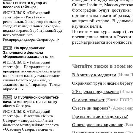
может вывезти мусор из
Culture Institute, Массачусетс
поселков Таймыра
Фотографии будут доступны 
#НОРИЛЬСК. «Таймырский
организована таким образом, 
телеграф» – «РостТех» –
конкретной стране. В дальне
региональный оператор по вывозу
научных целей.
твердых коммунальных отходов –
подало в краевой арбитражный суд
По итогам конкурса жюри (в е
иск к управлению
посвященные жизни в России.
Росприроднадзора. Оператор…
рассматривается возможность 
На предприятиях
14:05
Заполярного филиала
«Норникеля» зажигают елки
#НОРИЛЬСК. «Таймырский
Читайте также в этом но
телеграф» – По традиции на
предприятиях-передовиках в день
В Арктику к медведям
(Инна
выполнения плана устанавливают
символ Нового года – елку и
Охраняют труд и людей берегу
зажигают на ней гирлянды. Таким
образом…
ЗФ сделал предложения
(Викт
В Публичной библиотеке
13:25
Осмотр покажет
(Елена ПОПО
начали монтировать выставку
«Книга Севера»
Съесть ли паровоз?
(Алексан
#НОРИЛЬСК. «Таймырский
Где вы мечтаете отдохнуть?
телеграф» – Выставка «Книга
Севера» – завершающий этап
О потерпевших крушение
(Вал
большого межмузейного проекта
«Освоение Севера: тысяча лет
Некурящая доставка груза
(Де