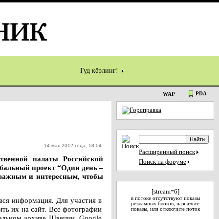
Гуд кёрлинг!
PDA
WAP
14 мая 2012 года, 18:04
Расширенный поиск
ственной палаты Российской
Поиск на форуме
обальный проект “Один день –
е важным и интересным, чтобы
[stream=6]
в потоке отсутствуют показы
вся информация. Для участия в
рекламных блоков, назначьте
ить их на сайт. Все фотографии
показы, или отключите поток
нальном архиве Швеции, Google