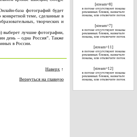
[stream=8]
в потоке отсутствуют показы
Онлайн-база фотографий будет
рекламных блоков, назначьте
 конкретной теме, сделанные в
показы, или отключите поток
бразовательных, творческих и
[stream=7]
в потоке отсутствуют показы
ы) выберет лучшие фотографии,
рекламных блоков, назначьте
показы, или отключите поток
н день – одна Россия”. Также
анных в России.
[stream=11]
в потоке отсутствуют показы
рекламных блоков, назначьте
показы, или отключите поток
Наверх
↑
[stream=12]
в потоке отсутствуют показы
рекламных блоков, назначьте
Вернуться на главную
показы, или отключите поток