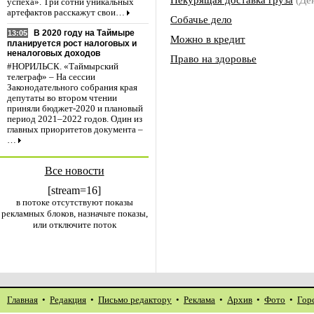
успеха». Три сотни уникальных
артефактов расскажут свои…
Собачье дело
В 2020 году на Таймыре
13:05
Можно в кредит
планируется рост налоговых и
неналоговых доходов
Право на здоровье
#НОРИЛЬСК. «Таймырский
телеграф» – На сессии
Законодательного собрания края
депутаты во втором чтении
приняли бюджет-2020 и плановый
период 2021–2022 годов. Один из
главных приоритетов документа –
…
Все новости
[stream=16]
в потоке отсутствуют показы
рекламных блоков, назначьте показы,
или отключите поток
Главная
•
Редакция
•
Письмо редактору
•
Реклама
•
Архив
•
Фото
•
Гор