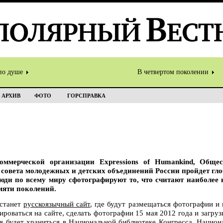
по душе
В четвертом поколении
АРХИВ
ФОТО
ГОРСПРАВКА
оммерческой организации Expressions of Humankind, Обще
совета молодежных и детских объединений России пройдет гл
 люди по всему миру сфотографируют то, что считают наиболе
амяти поколений.
 станет
русскоязычный сайт
, где будут размещаться фотографии и 
роваться на сайте, сделать фотографии 15 мая 2012 года и загруз
ая будет храниться в Национальной библиотеке Конгресса, Нацио