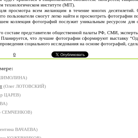
ком технологическом институте (MIT).
для просмотра всем желающим в течение многих десятилетий. 
что пользователи смогут легко найти и просмотреть фотографии по
йшем коллекция фотографий послужит уникальным ресурсом для о
го составе представители общественной палаты РФ, СМИ, эксперт
 Планируется, что лучшие фотографии сформируют выставку “Оди
проведения социального исследования на основе фотографий, сдел
0
мере:
 ШИМОЛИНА)
т
(Олег ЛОТОВСКИЙ)
ор ЦАРЕВ)
ВА)
др СЕМЧЕНКОВ)
ентина ВАЧАЕВА)
нис КОЖЕВНИКОВ)